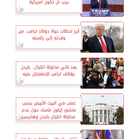
يجب أن تكون أمريكية
أبرز لحظات حياة دونالد ترامب: من
ولادته إلى رئاسته
بعد ثاني محاولة اغتيال.. بايدن
يهاتف ترامب للاطمئنان عليه
غضب في البيت الأبيض بسبب
منشور إيلون ماسك حول عدم
محاولة اغتيال بايدن وهاريس
مثلما حدث لـ ترامب