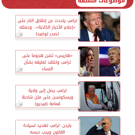
موضوعات متعلقة
ترامب يتحدث عن إطلاق النار على
«إعلام الأخبار الكاذبة».. وحملته
تصدر توضيحا
«هاريس» تشن هجوما على
ترامب وتنتقد تعليقه بشأن
النساء
ترامب يصل إلى ولاية
ويسكونسن على متن شاحنة
قمامة (فيديو)
بايدن: ترامب تهديد لسيادة
القانون ويجب حبسه