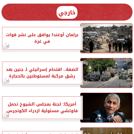
خارجي
برلمان أوغندا يوافق على نشر قوات
في غزة
الضفة.. اقتحام إسرائيلي لـ جنين بعد
رشق مركبة لمستوطنين بالحجارة
أمريكا: لجنة بمجلس الشيوخ تحمل
فاوتشي مسئولية ازدراء الكونجرس