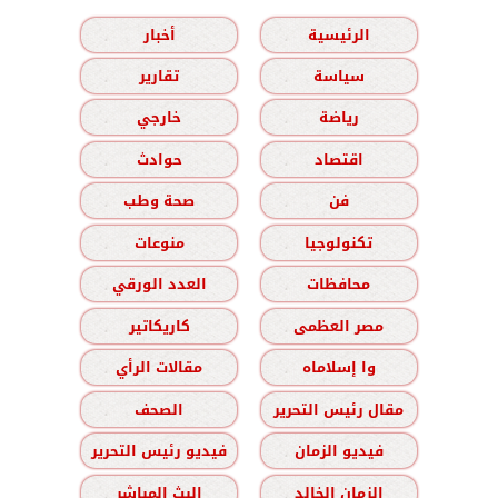
الرئيسية
أخبار
سياسة
تقارير
رياضة
خارجي
اقتصاد
حوادث
فن
صحة وطب
تكنولوجيا
منوعات
محافظات
العدد الورقي
مصر العظمى
كاريكاتير
وا إسلاماه
مقالات الرأي
مقال رئيس التحرير
الصحف
فيديو الزمان
فيديو رئيس التحرير
الزمان الخالد
البث المباشر