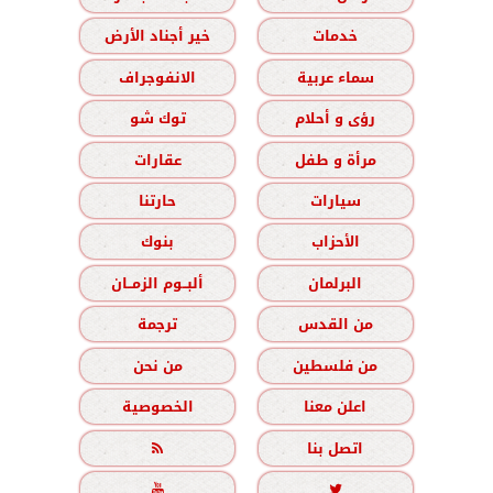
خدمات
خير أجناد الأرض
سماء عربية
الانفوجراف
رؤى و أحلام
توك شو
مرأة و طفل
عقارات
سيارات
حارتنا
الأحزاب
بنوك
البرلمان
ألبــوم الزمــان
من القدس
ترجمة
من فلسطين
من نحن
اعلن معنا
الخصوصية
اتصل بنا


