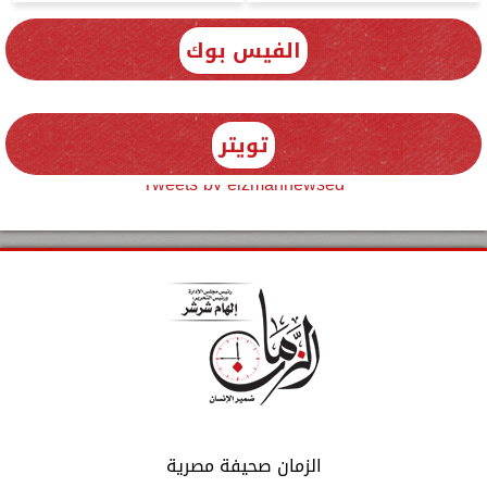
الفيس بوك
تويتر
Tweets by elzmannewseg
الزمان صحيفة مصرية