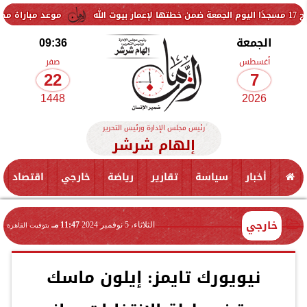
موعد مباراة مصر وإسبانيا في ن
الجمعة
09:36
أغسطس
صفر
22
7
1448
2026
رئيس مجلس الإدارة ورئيس التحرير
إلهام شرشر
أخبار
سياسة
تقارير
رياضة
خارجي
اقتصاد
خارجي
الثلاثاء، 5 نوفمبر 2024
11:47 مـ
بتوقيت القاهرة
نيويورك تايمز: إيلون ماسك