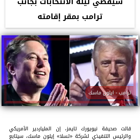
سيقضي ليلة الانتخابات بجانب
ترامب بمقر إقامته
ترامب - ايلون ماسك
قالت صحيفة نيويورك تايمز، إن الملياردير الأمريكي
والرئيس التنفيذي لشركة «تسلا» إيلون ماسك، سيتابع