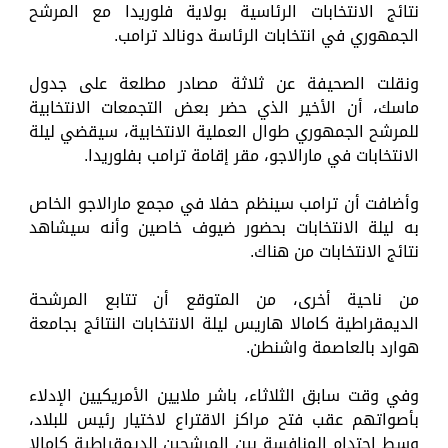
نتائج الانتخابات الرئاسية بولاية فلوريدا مع المرشح
الجمهوري في انتخابات الرئاسة دونالد ترامب.
ونقلت الصحيفة عن ثلاثة مصادر مطلعة على جدول
ماسك، أن الأخير الذي حضر بعض التجمعات الانتخابية
للمرشح الجمهوري طوال العملية الانتخابية، سيقضي ليلة
الانتخابات في مارالاجو، مقر إقامة ترامب بفلوريدا.
وأضافت أن ترامب سينظم حفلا في مجمع مارالاجو الخاص
به ليلة الانتخابات بحضور ضيوف خاصين وأنه سيشاهد
نتائج الانتخابات من هناك.
من ناحية أخرى، من المتوقع أن تتابع المرشحة
الديمقراطية كامالا هاريس ليلة الانتخابات النتائج بجامعة
هوارد بالعاصمة واشنطن.
وفي وقت سابق الثلاثاء، باشر ملايين الأمريكيين الإدلاء
بأصواتهم عقب فتح مراكز الاقتراع لاختيار رئيس للبلاد،
وسط احتدام المنافسة بين المرشحين الديمقراطية كامالا