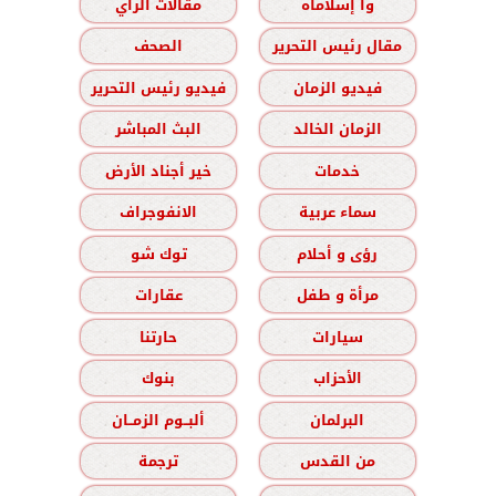
وا إسلاماه
مقالات الرأي
مقال رئيس التحرير
الصحف
فيديو الزمان
فيديو رئيس التحرير
الزمان الخالد
البث المباشر
خدمات
خير أجناد الأرض
سماء عربية
الانفوجراف
رؤى و أحلام
توك شو
مرأة و طفل
عقارات
سيارات
حارتنا
الأحزاب
بنوك
البرلمان
ألبــوم الزمــان
من القدس
ترجمة