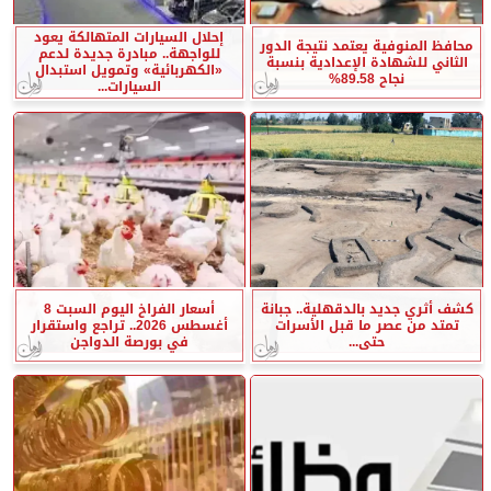
إحلال السيارات المتهالكة يعود
محافظ المنوفية يعتمد نتيجة الدور
للواجهة.. مبادرة جديدة لدعم
الثاني للشهادة الإعدادية بنسبة
«الكهربائية» وتمويل استبدال
نجاح 89.58%
السيارات...
كشف أثري جديد بالدقهلية.. جبانة
أسعار الفراخ اليوم السبت 8
تمتد من عصر ما قبل الأسرات
أغسطس 2026.. تراجع واستقرار
حتى...
في بورصة الدواجن