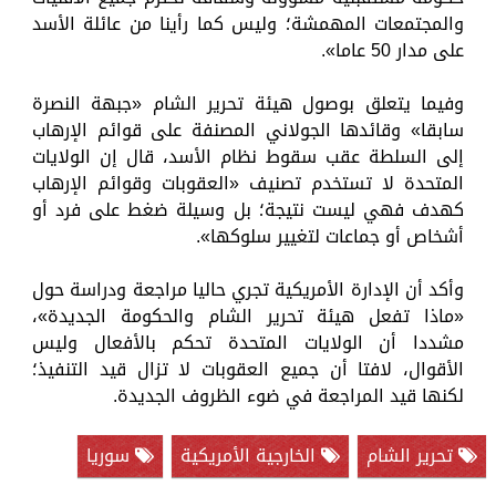
والمجتمعات المهمشة؛ وليس كما رأينا من عائلة الأسد
على مدار 50 عاما».
وفيما يتعلق بوصول هيئة تحرير الشام «جبهة النصرة
سابقا» وقائدها الجولاني المصنفة على قوائم الإرهاب
إلى السلطة عقب سقوط نظام الأسد، قال إن الولايات
المتحدة لا تستخدم تصنيف «العقوبات وقوائم الإرهاب
كهدف فهي ليست نتيجة؛ بل وسيلة ضغط على فرد أو
أشخاص أو جماعات لتغيير سلوكها».
وأكد أن الإدارة الأمريكية تجري حاليا مراجعة ودراسة حول
«ماذا تفعل هيئة تحرير الشام والحكومة الجديدة»،
مشددا أن الولايات المتحدة تحكم بالأفعال وليس
الأقوال، لافتا أن جميع العقوبات لا تزال قيد التنفيذ؛
لكنها قيد المراجعة في ضوء الظروف الجديدة.
تحرير الشام
الخارجية الأمريكية
سوريا