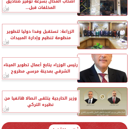
أصحاب المحال بسرعة توفير صناديق
المخلفات قبل...
الزراعة: تستقبل وفدا دوليا لتطوير
منظومة تنظيم وإدارة المبيدات
رئيس الوزراء يتابع أعمال تطوير الميناء
الشرقي بمدينة مرسي مطروح
وزير الخارجية يتلقى اتصالا هاتفيا من
نظيره التركي