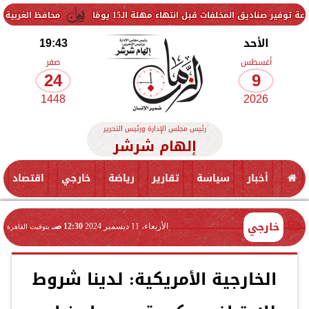
لمخلفات قبل انتهاء مهلة الـ15 يومًا
محافظ الغربية يتفقد حزمة 
الأحد
19:43
أغسطس
صفر
24
9
1448
2026
رئيس مجلس الإدارة ورئيس التحرير
إلهام شرشر
أخبار
سياسة
تقارير
رياضة
خارجي
اقتصاد
خارجي
الأربعاء، 11 ديسمبر 2024
12:30 صـ
بتوقيت القاهرة
الخارجية الأمريكية: لدينا شروط