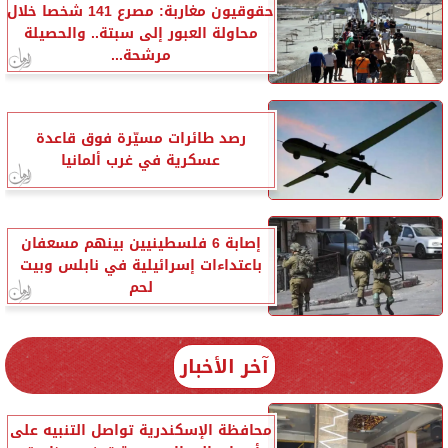
حقوقيون مغاربة: مصرع 141 شخصا خلال
محاولة العبور إلى سبتة.. والحصيلة
مرشحة...
رصد طائرات مسيّرة فوق قاعدة
عسكرية في غرب ألمانيا
إصابة 6 فلسطينيين بينهم مسعفان
باعتداءات إسرائيلية في نابلس وبيت
لحم
آخر الأخبار
محافظة الإسكندرية تواصل التنبيه على