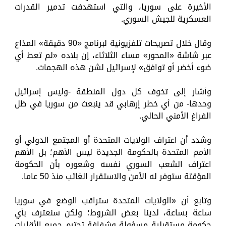
الأخيرة على سوريا، والتي استهدفت تدمير القدرات
العسكرية للجيش السوري.
وقال خلال تصريحات تلفزيونية لبرنامج «90 دقيقة» المذاع
عبر شاشة «المحور» مساء الثلاثاء، إن بلاده «لم تعط أي
ضوء أخضر أو توافق» لإسرائيل لشن هذه الهجمات.
وأشار إلى تخوف كل دول المنطقة -وليس إسرائيل
وحدها- من أي خطر إرهابي قد ينبعث من سوريا في ظل
الفراغ الأمني الحالي.
وشدد أن اعتراف الولايات المتحدة أو المجتمع الدولي أو
الأمم المتحدة بالحكومة الجديدة ليس الأهم؛ بل الأهم
اعتراف الشعب السوري نفسه وشعوره بأن الحكومة
المؤقتة ستوفر له الأمن والاستقرار الغائب منذ 50 عاما.
وتابع أن «الولايات المتحدة ستراقب الوضع في سوريا
ساعة بساعة، لدينا بعض الشروط؛ ولكن سنعترف بأي
حكومة مستقبلية مسؤولة وشفافة تحترم جميع الأقليات