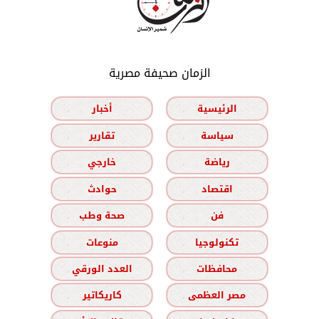
الزمان صحيفة مصرية
الرئيسية
أخبار
سياسة
تقارير
رياضة
خارجي
اقتصاد
حوادث
فن
صحة وطب
تكنولوجيا
منوعات
محافظات
العدد الورقي
مصر العظمى
كاريكاتير