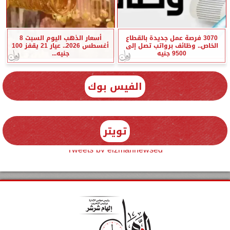
3070 فرصة عمل جديدة بالقطاع
أسعار الذهب اليوم السبت 8
الخاص.. وظائف برواتب تصل إلى
أغسطس 2026.. عيار 21 يقفز 100
9500 جنيه
جنيه...
الفيس بوك
تويتر
Tweets by elzmannewseg