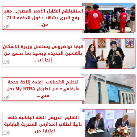
استقبلهم الهلال الأحمر المصري.. معبر
رفح البري يشهد دخول الدفعة الـ71
من...
البابا تواضروس يستقبل وزيرة الإسكان
بالعلمين الجديدة ويشيد بما تحقق من
إنجازات...
تنظيم الاتصالات: إعادة إتاحة خدمة
«أرقامي» عبر تطبيق My NTRA بحل
فني...
التعليم: تدريس اللغة اليابانية كلغة
ثانية لطلاب المدارس المصرية اليابانية
اعتبارا من...