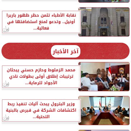
نقابة الأطباء تثمن حظر ظهور باربرا
أونيل.. وتدعو لمنع استضافتها في
فعالية...
آخر الأخبار
محمد الزملوط وحازم حسني يبحثان
ترتيبات إطلاق أولى بطولات نادي
الأجواد للرماية...
وزير البترول يبحث آليات تنفيذ ربط
اكتشافات الشركة في قبرص بالبنية
التحتية...