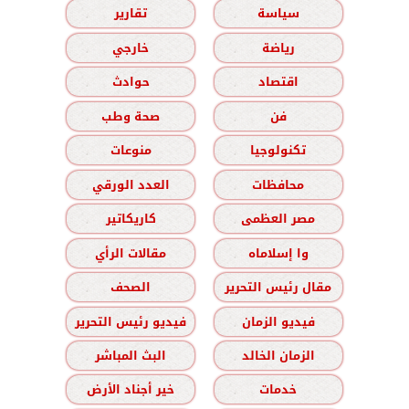
سياسة
تقارير
رياضة
خارجي
اقتصاد
حوادث
فن
صحة وطب
تكنولوجيا
منوعات
محافظات
العدد الورقي
مصر العظمى
كاريكاتير
وا إسلاماه
مقالات الرأي
مقال رئيس التحرير
الصحف
فيديو الزمان
فيديو رئيس التحرير
الزمان الخالد
البث المباشر
خدمات
خير أجناد الأرض