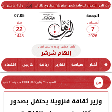
د للرماية ضمن مهرجان مطروح للتراث
وفاة عاملين متأثرين بإصابتهما ف
الجمعة
07:05
أغسطس
صفر
22
7
1448
2026
رئيس مجلس الإدارة ورئيس التحرير
إلهام شرشر
أخبار
سياسة
تقارير
رياضة
خارجي
اقتصاد
فن
السبت، 25 يناير 2025
01:04 مـ
بتوقيت القاهرة
وزير ثقافة فنزويلا يحتفل بصدور