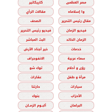
مصر العظمى
كاريكاتير
وا إسلاماه
مقالات الرأي
مقال رئيس التحرير
الصحف
فيديو الزمان
فيديو رئيس التحرير
الزمان الخالد
البث المباشر
خدمات
خير أجناد الأرض
سماء عربية
الانفوجراف
رؤى و أحلام
توك شو
مرأة و طفل
عقارات
سيارات
حارتنا
الأحزاب
بنوك
البرلمان
ألبــوم الزمــان