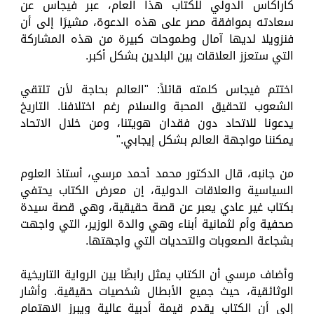
كاراكاس الدولي للكتاب هذا العام، عبر فيجاس عن
سعادته بموافقة مصر على هذه الدعوة، مشيرًا إلى أن
فنزويلا لديها آمال وطموحات كبيرة من هذه المشاركة
التي ستعزز العلاقات بين البلدين بشكل أكبر.
اختتم فيجاس كلمته قائلاً: "العالم بحاجة لأن تلتقي
الشعوب لتحقيق المحبة والسلام رغم اختلافنا. التاريخ
يدعونا للاتحاد دون فقدان هويتنا، ومن خلال الاتحاد
يمكننا مواجهة العالم بشكل إيجابي."
من جانبه، قال الدكتور محمد أحمد مرسي، أستاذ العلوم
السياسية والعلاقات الدولية، إن معرض الكتاب يحتفي
بكتاب غير عادي يعبر عن قصة حقيقية، وهي قصة سيدة
صحفية وأم لثمانية أبناء وهي والدة الوزير، التي واجهت
بشجاعة الصعوبات والتحديات التي واجهتها.
وأضاف مرسي أن الكتاب يمثل رابطًا بين الرواية التاريخية
الوثائقية، حيث جميع الأبطال شخصيات حقيقية. وأشار
إلى أن الكتاب يقدم قيمة أدبية عالية ويبرز الاهتمام