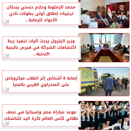
محمد الزملوط وحازم حسني يبحثان
ترتيبات إطلاق أولى بطولات نادي
الأجواد للرماية...
وزير البترول يبحث آليات تنفيذ ربط
اكتشافات الشركة في قبرص بالبنية
التحتية...
إصابة 8 أشخاص إثر انقلاب ميكروباص
على الصحراوي الغربي بالمنيا
موعد مباراة مصر وإسبانيا في نصف
نهائي كأس العالم لكرة اليد للناشئات