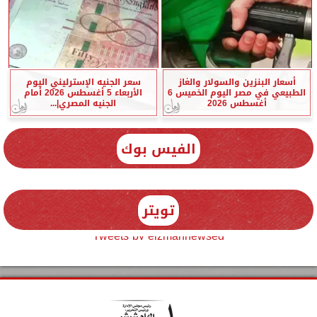
أسعار البنزين والسولار والغاز
سعر الجنيه الإسترليني اليوم
الطبيعي في مصر اليوم الخميس 6
الأربعاء 5 أغسطس 2026 أمام
أغسطس 2026
الجنيه المصري|...
الفيس بوك
تويتر
Tweets by elzmannewseg