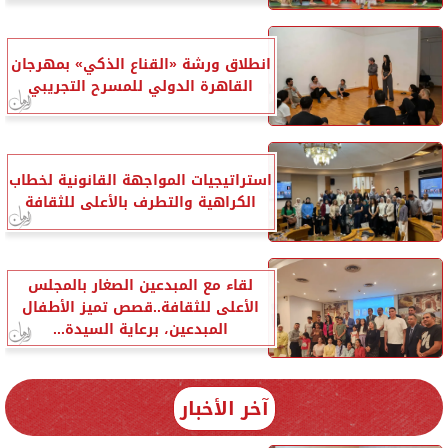
انطلاق ورشة «القناع الذكي» بمهرجان
القاهرة الدولي للمسرح التجريبي
استراتيجيات المواجهة القانونية لخطاب
الكراهية والتطرف بالأعلى للثقافة
لقاء مع المبدعين الصغار بالمجلس
الأعلى للثقافة..قصص تميز الأطفال
المبدعين، برعاية السيدة...
آخر الأخبار