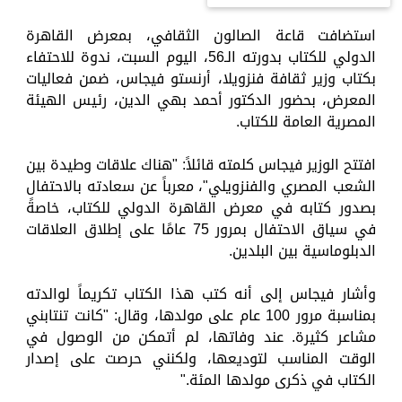
استضافت قاعة الصالون الثقافي، بمعرض القاهرة
الدولي للكتاب بدورته الـ56، اليوم السبت، ندوة للاحتفاء
بكتاب وزير ثقافة فنزويلا، أرنستو فيجاس، ضمن فعاليات
المعرض، بحضور الدكتور أحمد بهي الدين، رئيس الهيئة
المصرية العامة للكتاب.
افتتح الوزير فيجاس كلمته قائلاً: "هناك علاقات وطيدة بين
الشعب المصري والفنزويلي"، معرباً عن سعادته بالاحتفال
بصدور كتابه في معرض القاهرة الدولي للكتاب، خاصةً
في سياق الاحتفال بمرور 75 عامًا على إطلاق العلاقات
الدبلوماسية بين البلدين.
وأشار فيجاس إلى أنه كتب هذا الكتاب تكريماً لوالدته
بمناسبة مرور 100 عام على مولدها، وقال: "كانت تنتابني
مشاعر كثيرة. عند وفاتها، لم أتمكن من الوصول في
الوقت المناسب لتوديعها، ولكنني حرصت على إصدار
الكتاب في ذكرى مولدها المئة."