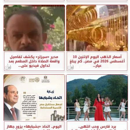
أسعار الذهب اليوم الإثنين 10
مدير «سيزلر» يكشف تفاصيل
أغسطس 2026 في مصر.. كم يبلغ
واقعة الصلاة داخل المطعم بعد
عيار...
تداول فيديو على...
برد قارس وحب انتهى..
اليوم.. اتحاد «بشبابها» يزور جهاز