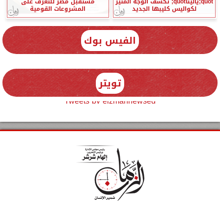
quot;ياليناquot; تكشف الوجه المثير
مستقبل مصر للتعرف على
لكواليس كليبها الجديد
المشروعات القومية
الفيس بوك
تويتر
Tweets by elzmannewseg