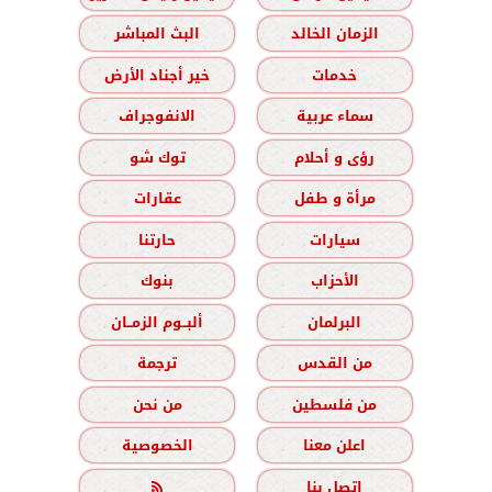
الزمان الخالد
البث المباشر
خدمات
خير أجناد الأرض
سماء عربية
الانفوجراف
رؤى و أحلام
توك شو
مرأة و طفل
عقارات
سيارات
حارتنا
الأحزاب
بنوك
البرلمان
ألبــوم الزمــان
من القدس
ترجمة
من فلسطين
من نحن
اعلن معنا
الخصوصية
اتصل بنا
