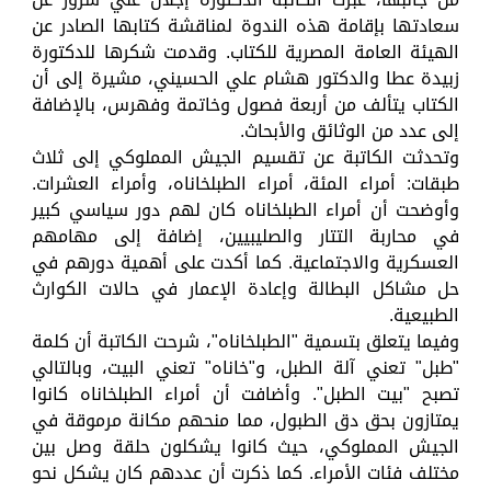
سعادتها بإقامة هذه الندوة لمناقشة كتابها الصادر عن
الهيئة العامة المصرية للكتاب. وقدمت شكرها للدكتورة
زبيدة عطا والدكتور هشام علي الحسيني، مشيرة إلى أن
الكتاب يتألف من أربعة فصول وخاتمة وفهرس، بالإضافة
إلى عدد من الوثائق والأبحاث.
وتحدثت الكاتبة عن تقسيم الجيش المملوكي إلى ثلاث
طبقات: أمراء المئة، أمراء الطبلخاناه، وأمراء العشرات.
وأوضحت أن أمراء الطبلخاناه كان لهم دور سياسي كبير
في محاربة التتار والصليبيين، إضافة إلى مهامهم
العسكرية والاجتماعية. كما أكدت على أهمية دورهم في
حل مشاكل البطالة وإعادة الإعمار في حالات الكوارث
الطبيعية.
وفيما يتعلق بتسمية "الطبلخاناه"، شرحت الكاتبة أن كلمة
"طبل" تعني آلة الطبل، و"خاناه" تعني البيت، وبالتالي
تصبح "بيت الطبل". وأضافت أن أمراء الطبلخاناه كانوا
يمتازون بحق دق الطبول، مما منحهم مكانة مرموقة في
الجيش المملوكي، حيث كانوا يشكلون حلقة وصل بين
مختلف فئات الأمراء. كما ذكرت أن عددهم كان يشكل نحو