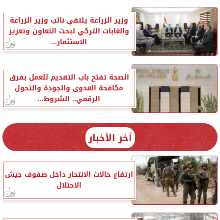
وزير الزراعة يلتقي نائب وزير الزراعة
والغابات التركي لبحث التعاون وتعزيز
الاستثمار...
الصحة تفتح باب التقديم للعمل بفرق
مكافحة العدوى والجودة والتحول
الرقمي.. الشروط...
آخر الأخبار
ارتفاع حالات الانتحار داخل صفوف جيش
الاحتلال