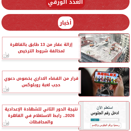
العدد الورقي
أخبار
إزالة عقار من 13 طابق بالقاهرة
لمخالفة شروط الترخيص
قرار من القضاء الاداري بخصوص دعوي
حجب لعبة روبلوكس
نتيجة الدور الثاني للشهادة الإعدادية
2026.. رابط الاستعلام في القاهرة
والمحافظات