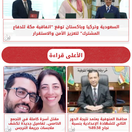
السعودية وتركيا وباكستان توقع ”اتفاقية مكة للدفاع
المشترك” لتعزيز الأمن والاستقرار
الأعلى قراءة
محافظ المنوفية يعتمد نتيجة الدور
مقتل أسرة كاملة في التجمع
الثاني للشهادة الإعدادية بنسبة
الخامس.. تفاصيل جديدة تكشف
نجاح 89.58%
ملابسات جريمة النرجس