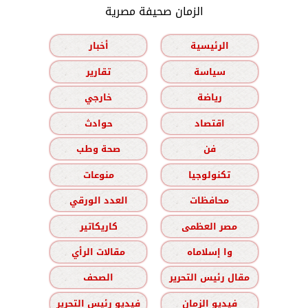
الزمان صحيفة مصرية
الرئيسية
أخبار
سياسة
تقارير
رياضة
خارجي
اقتصاد
حوادث
فن
صحة وطب
تكنولوجيا
منوعات
محافظات
العدد الورقي
مصر العظمى
كاريكاتير
وا إسلاماه
مقالات الرأي
مقال رئيس التحرير
الصحف
فيديو الزمان
فيديو رئيس التحرير