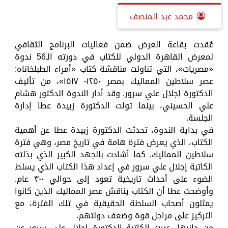
محمد عبد المنصف
عُقدت بقاعة العرض ضمن فعاليات البرنامج الثقافي
لمعرض القاهرة الدولي للكتاب في دورته الـ56 ندوة
«مصريات»، التي تناولت مناقشة كتاب «أمراء الطبلخاناه:
عصر سلاطين المماليك بمصر ١٢٥٠- ١٥١٧»، من تأليف
الدكتورة إجلال علي سرور. وقد أدار الندوة الدكتور هشام
علي الحسيني، بينما تولت الدكتورة زبيدة عطا إدارة
الجلسة.
في بداية الندوة، تحدثت الدكتورة زبيدة عطا عن أهمية
الكتاب، الذي يعرض فترة هامة في تاريخ مصر، وهي فترة
سلاطين المماليك. كما أشادت بالجهد الكبير الذي بذلته
الكاتبة إجلال علي سرور في إعداد هذا الكتاب الذي يسلط
الضوء على أحداث تاريخية تعود إلى حوالي ٣٠٠ عام.
وأوضحت عطا أن الكتاب يناقش عصر المماليك الذين كانوا
يمثلون أصحاب السلطة الحقيقية في تلك الفترة، مع
التركيز على مراحل قوة وضعف دولتهم.
من جانبها، عبرت الكاتبة الدكتورة إجلال علي سرور عن