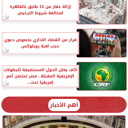
إزالة عقار من 13 طابق بالقاهرة
لمخالفة شروط الترخيص
قرار من القضاء الاداري بخصوص دعوي
حجب لعبة روبلوكس
كاف يعلن الدول المستضيفة للبطولات
الإفريقية المقبلة.. مصر تحتضن أمم
إفريقيا تحت...
أهم الأخبار