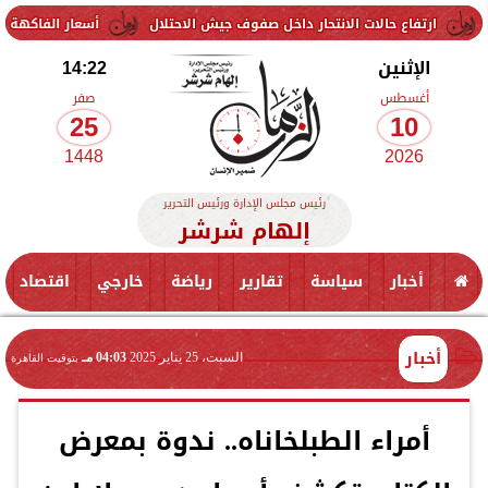
حالات الانتحار داخل صفوف جيش الاحتلال
أسعار الفاكهة اليوم الإثنين 10 أغسطس 2026 في الأسواق.. الموز بكام
الإثنين
14:22
أغسطس
صفر
25
10
1448
2026
رئيس مجلس الإدارة ورئيس التحرير
إلهام شرشر
أخبار
سياسة
تقارير
رياضة
خارجي
اقتصاد
أخبار
السبت، 25 يناير 2025
04:03 مـ
بتوقيت القاهرة
أمراء الطبلخاناه.. ندوة بمعرض