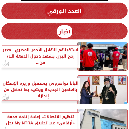
العدد الورقي
أخبار
استقبلهم الهلال الأحمر المصري.. معبر
رفح البري يشهد دخول الدفعة الـ71
من...
البابا تواضروس يستقبل وزيرة الإسكان
بالعلمين الجديدة ويشيد بما تحقق من
إنجازات...
تنظيم الاتصالات: إعادة إتاحة خدمة
«أرقامي» عبر تطبيق My NTRA بحل