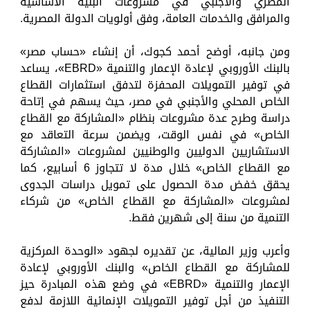
المصري والأجنبي في مشروعات البنية الأساسية
والمرافق والخدمات العامة، وفق أولويات الدولة المصرية.
ومن جانبه، أوضح أحمد كجوك، أن إنشاء «حساب مصر»
بالبنك الأوروبي لإعادة الإعمار والتنمية «EBRD»، يساعد
في توفير التمويلات المحفزة لتدفق استثمارات القطاع
الخاص المحلي والأجنبي في مصر، حيث يسهم في إتاحة
دراسة وطرح عدة مشروعات بنظام «المشاركة مع القطاع
الخاص» في نفس الوقت، ويضمن سرعة التعاقد مع
الاستشاريين الدوليين والوطنيين لمشروعات «المشاركة
مع القطاع الخاص» خلال مدة لا تتجاوز 6 أسابيع، كما
يحقق خفض مدة الحصول على تمويل دراسات الجدوى
لمشروعات «المشاركة مع القطاع الخاص» من شركاء
التنمية من سنة إلى شهرين فقط.
وأعرب وزير المالية، عن تقديره لجهود «الوحدة المركزية
للمشاركة مع القطاع الخاص» والبنك الأوروبي لإعادة
الإعمار والتنمية «EBRD» في وضع هذه المبادرة حيز
التنفيذ من أجل توفير التمويلات الإنمائية اللازمة لدفع