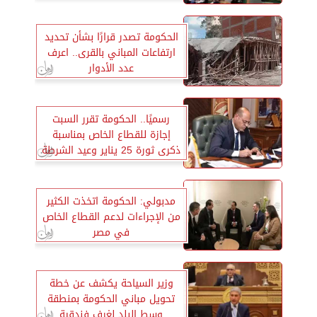
الحكومة تصدر قرارًا بشأن تحديد
ارتفاعات المباني بالقرى.. اعرف
عدد الأدوار
رسميًا.. الحكومة تقرر السبت
إجازة للقطاع الخاص بمناسبة
ذكرى ثورة 25 يناير وعيد الشرطة
مدبولي: الحكومة اتخذت الكثير
من الإجراءات لدعم القطاع الخاص
في مصر
وزير السياحة يكشف عن خطة
تحويل مباني الحكومة بمنطقة
وسط البلد لغرف فندقية