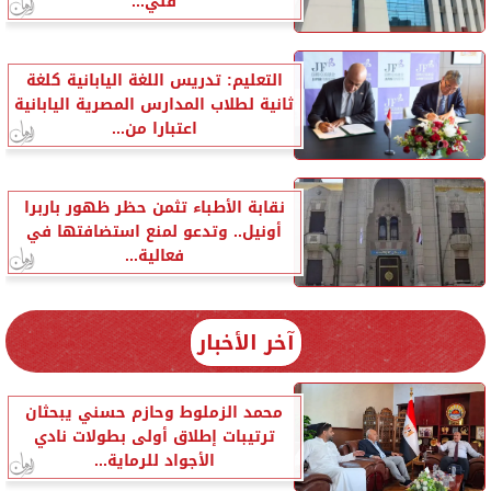
فني...
التعليم: تدريس اللغة اليابانية كلغة
ثانية لطلاب المدارس المصرية اليابانية
اعتبارا من...
نقابة الأطباء تثمن حظر ظهور باربرا
أونيل.. وتدعو لمنع استضافتها في
فعالية...
آخر الأخبار
محمد الزملوط وحازم حسني يبحثان
ترتيبات إطلاق أولى بطولات نادي
الأجواد للرماية...