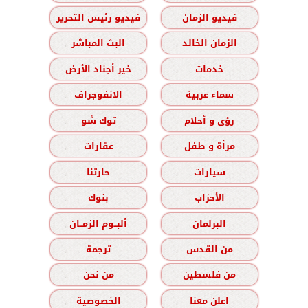
فيديو الزمان
فيديو رئيس التحرير
الزمان الخالد
البث المباشر
خدمات
خير أجناد الأرض
سماء عربية
الانفوجراف
رؤى و أحلام
توك شو
مرأة و طفل
عقارات
سيارات
حارتنا
الأحزاب
بنوك
البرلمان
ألبــوم الزمــان
من القدس
ترجمة
من فلسطين
من نحن
اعلن معنا
الخصوصية