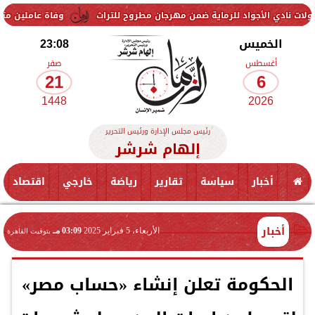
اد للرماية ضمن مهرجان مطروح للتراث
وفاة عاملين متأثرين بإصابتهما ف
الخميس
23:08
أغسطس
صفر
21
6
1448
2026
رئيس مجلس الإدارة ورئيس التحرير
إلهام شرشر
أخبار
سياسة
تقارير
رياضة
خارجي
اقتصاد
أخبار
الأربعاء، 5 فبراير 2025
03:09 مـ
بتوقيت القاهرة
الحكومة تعلن إنشاء «حساب مصر»