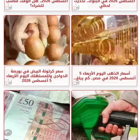
أغسطس 2026 في البنوك.. تحديث
أغسطس 2026.. هل الوقت مناسب
لحظي
للشراء؟
سعر كرتونة البيض في بورصة
أسعار الذهب اليوم الأربعاء 5
الدواجن وللمستهلك اليوم الأربعاء
أغسطس 2026 في مصر.. كم يبلغ...
5 أغسطس 2026