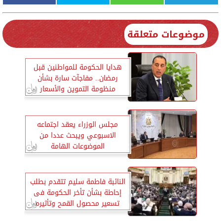
موضوعات متعلقة
هدايا الحكومة للمواطنين قبل
رمضان.. مفاجآت سارة بشأن
منظومة التموين والأسعار
مجلس الوزراء يعقد اجتماعه
الاسبوعي ويبحث عددا من
الموضوعات الهامة
النائبة فاطمة سليم تتقدم بطلب
إحاطة بشأن تأخر الحكومة فى
تسعير محصول القمح وتأثيره
المدمر على الفلاحين