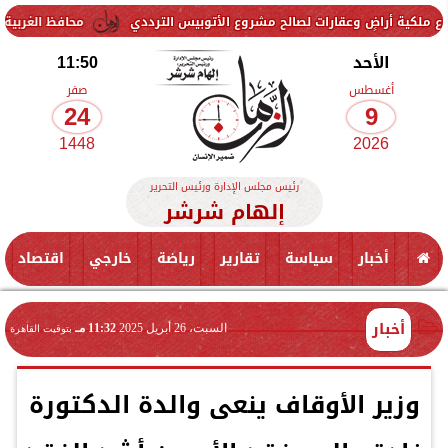
ٍ وعقارات لصالح مشروع الأتوبيس الترددي
محافظ الغربية يستقبل وكيل و
الأحد
11:50
أغسطس
صفر
24
9
1448
2026
رئيس مجلس الإدارة ورئيس التحرير
إلهام شرشر
أخبار
سياسة
تقارير
رياضة
خارجي
اقتصاد
أخبار
السبت، 26 أبريل 2025
11:32 مـ
بتوقيت القاهرة
وزير الأوقاف ينعى والدة الدكتورة