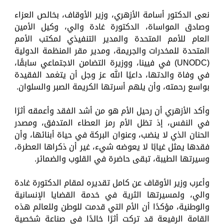
نعى الدكتور أسامة الأزهري، وزير الأوقاف، بخالص العزاء
وصادق المواساة، الدكتورة غادة والي، وكيل الأمين
العام للأمم المتحدة والمدير التنفيذي لمكتب الأمم
المتحدة للمخدرات والجريمة، ومدير مقر المنظمة الدولية
(UNODC) في فيينا، ووزيرة التضامن الاجتماعي سابقًا،
في وفاة والدتها، داعيًا الله عز وجل أن يتغمد الفقيدة
بواسع رحمته، وأن يلهم أسرتها الكريمة الصبر والسلوان.
وأكد الأزهري أن رحيل الأم هو من أشد الفقد وأعمقه أثرًا
في النفس، إذ تظل الأم رمز العطاء المتدفق، ومصدر
الحنان الذي لا ينضب، وعنوان البركة في حياة أبنائها، وأن
فقدها يمثل غيابًا لا يعوضه شيء، غير أن ذكراها العطرة،
وسيرتها الطيبة، تبقى حاضرة في القلوب والضمائر.
وأعرب وزير الأوقاف عن كامل تقديره لمقام الدكتورة غادة
والي، ولمسيرتها الثرية في خدمة القضايا الإنسانية
والوطنية، مؤكدًا أن الأم التي قدمت للوطن وللعالم هذه
القامة الرفيعة قد تركت أثرًا خالدًا في صناعة شخصية