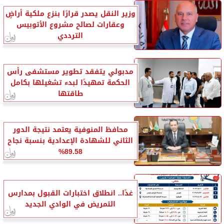
وزير النقل يصدر قرارًا بنزع ملكية أراضٍ
وعقارات لصالح مشروع الأتوبيس
الترددي
مدبولي يتفقد تطوير مستشفى رأس
الحكمة تمهيدًا لبدء تشغيلها بكامل
طاقتها
محافظ المنوفية يعتمد نتيجة الدور
الثاني للشهادة الإعدادية بنسبة نجاح
89.58%
غدًا.. انطلاق اختبارات القبول بمدارس
التمريض في الوادي الجديد