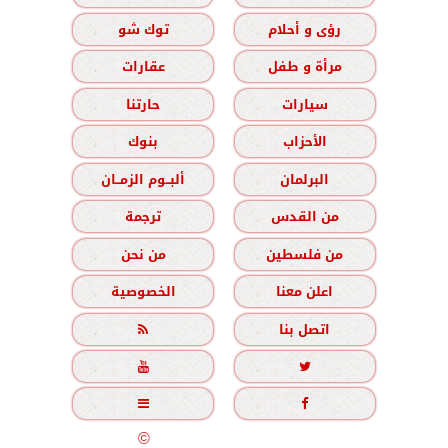
رؤى و أحلام
توك شو
مرأة و طفل
عقارات
سيارات
حارتنا
الأحزاب
بنوك
البرلمان
ألبــوم الزمــان
من القدس
ترجمة
من فلسطين
من نحن
اعلن معنا
الخصوصية
اتصل بنا





جميع الحقوق محفوظة
©