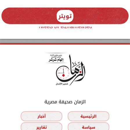
تويتر
Tweets by elzmannewseg
الزمان صحيفة مصرية
الرئيسية
أخبار
سياسة
تقارير