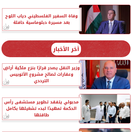
وفاة السفير الفلسطيني دياب اللوح
بعد مسيرة دبلوماسية حافلة
آخر الأخبار
وزير النقل يصدر قرارًا بنزع ملكية أراضٍ
وعقارات لصالح مشروع الأتوبيس
الترددي
مدبولي يتفقد تطوير مستشفى رأس
الحكمة تمهيدًا لبدء تشغيلها بكامل
طاقتها