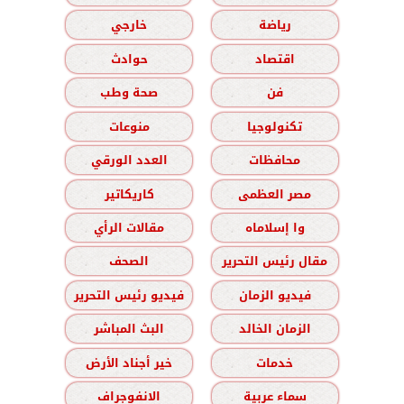
رياضة
خارجي
اقتصاد
حوادث
فن
صحة وطب
تكنولوجيا
منوعات
محافظات
العدد الورقي
مصر العظمى
كاريكاتير
وا إسلاماه
مقالات الرأي
مقال رئيس التحرير
الصحف
فيديو الزمان
فيديو رئيس التحرير
الزمان الخالد
البث المباشر
خدمات
خير أجناد الأرض
سماء عربية
الانفوجراف