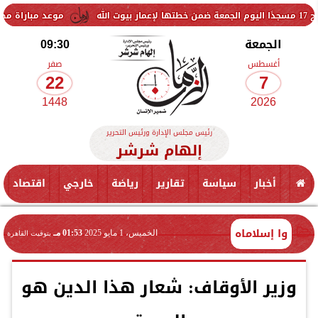
موعد مباراة مصر وإسبانيا في ن
الجمعة
09:30
أغسطس
صفر
22
7
1448
2026
رئيس مجلس الإدارة ورئيس التحرير
إلهام شرشر
أخبار
سياسة
تقارير
رياضة
خارجي
اقتصاد
وا إسلاماه
الخميس، 1 مايو 2025
01:53 مـ
بتوقيت القاهرة
وزير الأوقاف: شعار هذا الدين هو