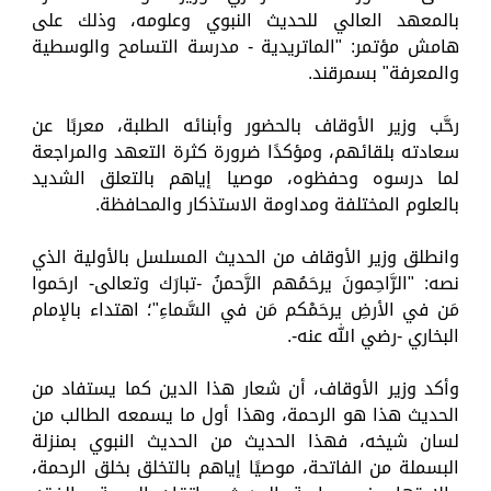
بالمعهد العالي للحديث النبوي وعلومه، وذلك على
هامش مؤتمر: "الماتريدية - مدرسة التسامح والوسطية
والمعرفة" بسمرقند.
رحَّب وزير الأوقاف بالحضور وأبنائه الطلبة، معربًا عن
سعادته بلقائهم، ومؤكدًا ضرورة كثرة التعهد والمراجعة
لما درسوه وحفظوه، موصيا إياهم بالتعلق الشديد
بالعلوم المختلفة ومداومة الاستذكار والمحافظة.
وانطلق وزير الأوقاف من الحديث المسلسل بالأولية الذي
نصه: "الرَّاحِمونَ يرحَمُهم الرَّحمنُ -تبارَك وتعالى- ارحَموا
مَن في الأرضِ يرحَمْكم مَن في السَّماءِ"؛ اهتداء بالإمام
البخاري -رضي الله عنه-.
وأكد وزير الأوقاف، أن شعار هذا الدين كما يستفاد من
الحديث هذا هو الرحمة، وهذا أول ما يسمعه الطالب من
لسان شيخه، فهذا الحديث من الحديث النبوي بمنزلة
البسملة من الفاتحة، موصيًا إياهم بالتخلق بخلق الرحمة،