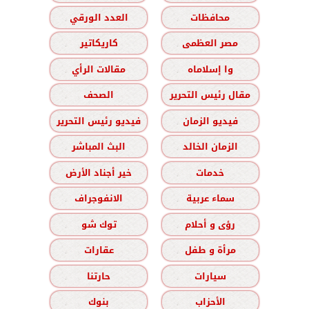
محافظات
العدد الورقي
مصر العظمى
كاريكاتير
وا إسلاماه
مقالات الرأي
مقال رئيس التحرير
الصحف
فيديو الزمان
فيديو رئيس التحرير
الزمان الخالد
البث المباشر
خدمات
خير أجناد الأرض
سماء عربية
الانفوجراف
رؤى و أحلام
توك شو
مرأة و طفل
عقارات
سيارات
حارتنا
الأحزاب
بنوك