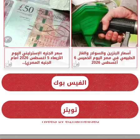
أسعار البنزين والسولار والغاز
سعر الجنيه الإسترليني اليوم
الطبيعي في مصر اليوم الخميس 6
الأربعاء 5 أغسطس 2026 أمام
أغسطس 2026
الجنيه المصري|...
الفيس بوك
تويتر
Tweets by elzmannewseg