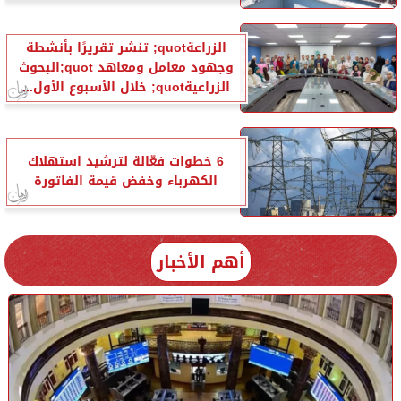
الزراعةquot; تنشر تقريرًا بأنشطة
وجهود معامل ومعاهد quot;البحوث
الزراعيةquot; خلال الأسبوع الأول...
6 خطوات فعّالة لترشيد استهلاك
الكهرباء وخفض قيمة الفاتورة
أهم الأخبار