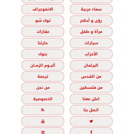
سماء عربية
الانفوجراف
رؤى و أحلام
توك شو
مرأة و طفل
عقارات
سيارات
حارتنا
الأحزاب
بنوك
البرلمان
ألبــوم الزمــان
من القدس
ترجمة
من فلسطين
من نحن
اعلن معنا
الخصوصية
اتصل بنا




