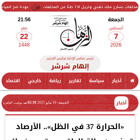
15 طنًا من المخلفات
عودة ضخ المياه تدريجيًا لمناطق ال
الجمعة
21:56
أغسطس
صفر
22
7
1448
2026
رئيس مجلس الإدارة ورئيس التحرير
إلهام شرشر
أخبار
سياسة
تقارير
رياضة
خارجي
اقتصاد
أخبار
الجمعة، 16 مايو 2025
02:18 مـ
بتوقيت القاهرة
«الحرارة 37 في الظل».. الأرصاد