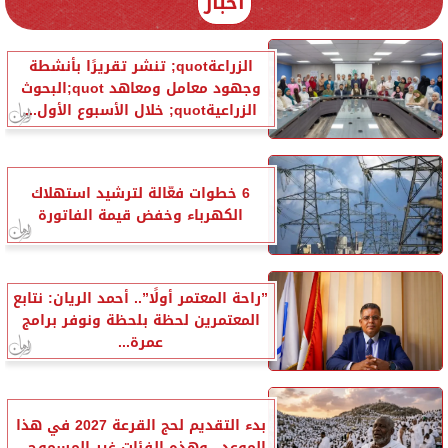
أخبار
الزراعةquot; تنشر تقريرًا بأنشطة
وجهود معامل ومعاهد quot;البحوث
الزراعيةquot; خلال الأسبوع الأول...
6 خطوات فعّالة لترشيد استهلاك
الكهرباء وخفض قيمة الفاتورة
”راحة المعتمر أولًا”.. أحمد الريان: نتابع
المعتمرين لحظة بلحظة ونوفر برامج
عمرة...
بدء التقديم لحج القرعة 2027 في هذا
الموعد.. وهذه الفئات غير المسموح...