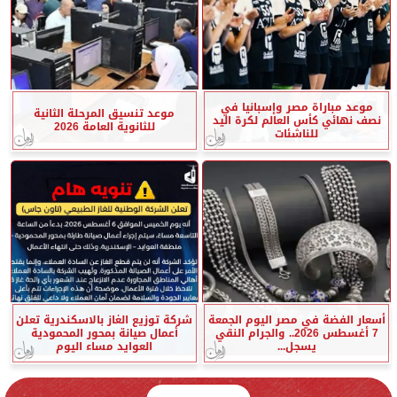
موعد مباراة مصر وإسبانيا في
موعد تنسيق المرحلة الثانية
نصف نهائي كأس العالم لكرة اليد
للثانوية العامة 2026
للناشئات
أسعار الفضة في مصر اليوم الجمعة
شركة توزيع الغاز بالاسكندرية تعلن
7 أغسطس 2026.. والجرام النقي
أعمال صيانة بمحور المحمودية
يسجل...
العوايد مساء اليوم