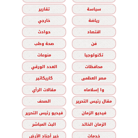
سياسة
تقارير
رياضة
خارجي
اقتصاد
حوادث
فن
صحة وطب
تكنولوجيا
منوعات
محافظات
العدد الورقي
مصر العظمى
كاريكاتير
وا إسلاماه
مقالات الرأي
مقال رئيس التحرير
الصحف
فيديو الزمان
فيديو رئيس التحرير
الزمان الخالد
البث المباشر
خدمات
خير أجناد الأرض