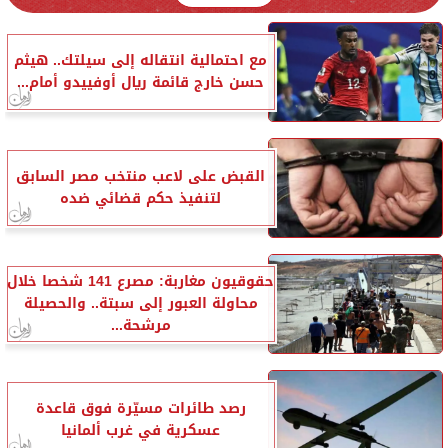
مع احتمالية انتقاله إلى سيلتك.. هيثم
حسن خارج قائمة ريال أوفييدو أمام...
القبض على لاعب منتخب مصر السابق
لتنفيذ حكم قضائي ضده
حقوقيون مغاربة: مصرع 141 شخصا خلال
محاولة العبور إلى سبتة.. والحصيلة
مرشحة...
رصد طائرات مسيّرة فوق قاعدة
عسكرية في غرب ألمانيا