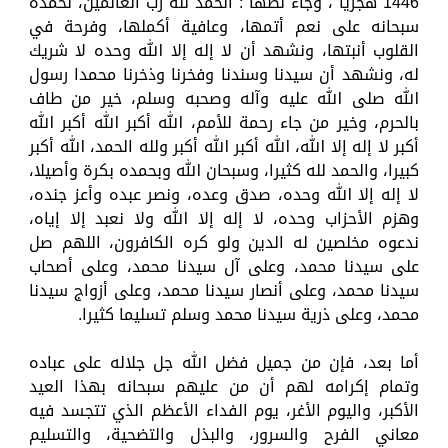
1446 هجرياً ، وجاء نصها : الحمد لله رب العالمين، نحمده
سبحانه على نعم أتمها، وعافية أكملها، وفرحة في
القلوب أنبتها، ونشهد أن لا إله إلا الله وحده لا شريك
له، ونشهد أن سيدنا وسندنا وفخرنا وذخرنا محمدا رسول
الله صلى الله عليه وآله وصحبه وسلم، خير من طاف
بالحرم، وخير من جاء رحمة للأمم، الله أكبر الله أكبر الله
أكبر لا إله إلا الله، الله أكبر الله أكبر ولله الحمد، الله أكبر
كبيرا، والحمد لله كثيرا، وسبحان الله وبحمده بكرة وأصيلا،
لا إله إلا الله وحده، صدق وعده، ونصر عبده وأعز جنده،
وهزم الأحزاب وحده، لا إله إلا الله ولا نعبد إلا إياه،
ندعوه مخلصين له الدين ولو كره الكافرون، اللهم صل
على سيدنا محمد، وعلى آل سيدنا محمد، وعلى أصحاب
سيدنا محمد، وعلى أنصار سيدنا محمد، وعلى أزواج سيدنا
محمد، وعلى ذرية سيدنا محمد وسلم تسليما كثيرا.
أما بعد، فإن من جميل فضل الله جل جلاله على عباده
وتمام إكرامه لهم أن من عليهم سبحانه بهذا العيد
الأكبر، واليوم الأغر، يوم الفداء الأعظم الذي تتجسد فيه
معاني الفرح والسرور، والبذل والتضحية، والتسليم