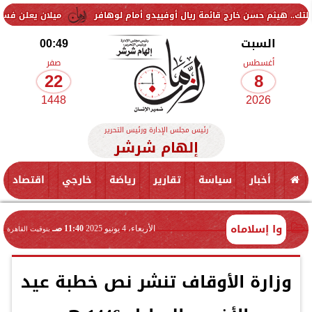
خارج قائمة ريال أوفييدو أمام لوهافر
ميلان يعلن فسخ عقد إسماعيل بن 
السبت
00:49
أغسطس
صفر
22
8
1448
2026
رئيس مجلس الإدارة ورئيس التحرير
إلهام شرشر
أخبار
سياسة
تقارير
رياضة
خارجي
اقتصاد
وا إسلاماه
الأربعاء، 4 يونيو 2025
11:40 صـ
بتوقيت القاهرة
وزارة الأوقاف تنشر نص خطبة عيد