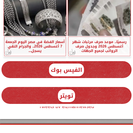
رسميًا.. موعد صرف مرتبات شهر
أسعار الفضة في مصر اليوم الجمعة
أغسطس 2026 وجدول صرف
7 أغسطس 2026.. والجرام النقي
الرواتب لجميع الجهات
يسجل...
الفيس بوك
تويتر
Tweets by elzmannewseg