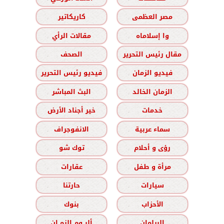
مصر العظمى
كاريكاتير
وا إسلاماه
مقالات الرأي
مقال رئيس التحرير
الصحف
فيديو الزمان
فيديو رئيس التحرير
الزمان الخالد
البث المباشر
خدمات
خير أجناد الأرض
سماء عربية
الانفوجراف
رؤى و أحلام
توك شو
مرأة و طفل
عقارات
سيارات
حارتنا
الأحزاب
بنوك
البرلمان
ألبــوم الزمــان