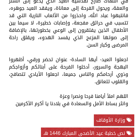
في انتهاك صارخ لقدسية العيد الذي يدعو إلى الستر
والعفة، ويحول الفرحة إلى معاناة، ويفقد العيد جوهره،
فانتبهوا عباد الله، واحذروا من الألعاب النارية التي قد
تتسبب في حرائق مفجعة، وإصابات خطيرة، لا سيما بين
الأطفال الذين يفتقرون إلى الوعي بخطورتها، بالإضافة
إلى صوتها المزعج الذي يفسد الهدوء، ويقلق راحة
المرضى وكبار السن.
اجعلوا العيد- أيها السادة- عنوان تحضر ورقي، أظهروا
البهجة والسرور، أدخلوا الفرحة على أبنائكم وأزواجكم
وذوي أرحامكم والناس جميعا، اجعلوا الأيادي تتصافح،
والقلوب تتعانق.
اللهم املأ أيامنا فرحا ونصرا وعزة
وانثر بساط الأمل والسعادة في بلادنا يا أكرم الأكرمين
وزارة الأوقاف
نص خطبة عيد الأضحى المبارك 1446 هـ