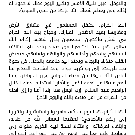
والتوكل، فبين تلبية الأمس وتكبير اليوم عطاء لا حدود له
{ذلك ومن يعظم شعائر الله فإنها من تقوى القلوب}.
أيها الكرام، يحتفل المسلمون في مشارق الأرض
ومغاربها بعيد الأضحى المبارك، وحجاج بيت الله الحرام
في شغل فاكهون، متنعمون بحال شهود إكرام الله
تعالى لهم، حيث اجتمعوا في صعيد واحد على اختلاف
ألسنتهم وبلادهم وأجناسهم وألوانهم ولغاتهم، فيفيض
القلب متذللا بالرجاء، وتمتد اليد طامعة بالدعاء، كل دعوة
تجد طريقها إلى رب كريم جواد، وقد انشرحت الصدور بما
أفاض الله عليها من قضاء الحوائج وجبر الخواطر، وبما
أنعم عليها من نعمة الأمن والأمان؛ استجابة لدعاء الخليل
إبراهيم عليه السلام: {رب اجعل هذا بلدا آمنا وارزق أهله
من الثمرات من آمن منهم بالله واليوم الآخر}.
أيها الكرام، هذا يوم عيدكم، فافرحوا واستبشروا، وتقربوا
إلى ربكم بالأضاحي؛ تعظيما لشعائر الله جل جلاله،
وابتغاء لمرضاته، وامتثالا لسنة نبيه الكريم صلوات ربي
وسلامه عليه: «ما عمل آدمي من عمل يوم النحر أحب إلى