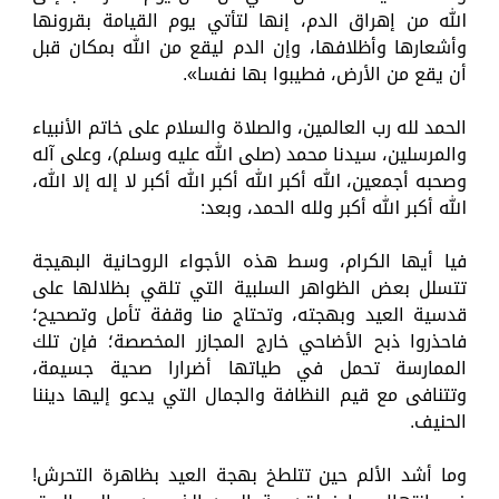
الله من إهراق الدم، إنها لتأتي يوم القيامة بقرونها
وأشعارها وأظلافها، وإن الدم ليقع من الله بمكان قبل
أن يقع من الأرض، فطيبوا بها نفسا».
الحمد لله رب العالمين، والصلاة والسلام على خاتم الأنبياء
والمرسلين، سيدنا محمد (صلى الله عليه وسلم)، وعلى آله
وصحبه أجمعين، الله أكبر الله أكبر الله أكبر لا إله إلا الله،
الله أكبر الله أكبر ولله الحمد، وبعد:
فيا أيها الكرام، وسط هذه الأجواء الروحانية البهيجة
تتسلل بعض الظواهر السلبية التي تلقي بظلالها على
قدسية العيد وبهجته، وتحتاج منا وقفة تأمل وتصحيح؛
فاحذروا ذبح الأضاحي خارج المجازر المخصصة؛ فإن تلك
الممارسة تحمل في طياتها أضرارا صحية جسيمة،
وتتنافى مع قيم النظافة والجمال التي يدعو إليها ديننا
الحنيف.
وما أشد الألم حين تتلطخ بهجة العيد بظاهرة التحرش!