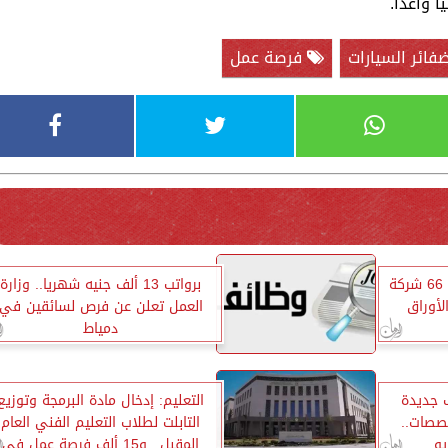
 واعدا.
ائر السيارات
فرصة عمل
توفير 2554 فرصة عمل في 66 شركة
برواتب 13 ألف جنيه شهريا.. وزارة
لأوراق
العمل تعلن عن فرص لسائقين في
دمياط
 جديدة
التعليم: إدخال مادة البرمجة وتوزيع
صصات..
التابلت لطلاب التعليم الفني العام
المقبل.. و15 ألف فرصة عمل في