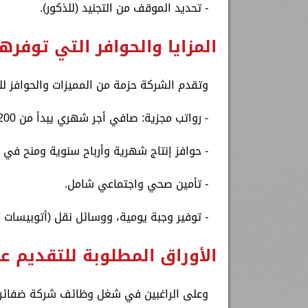
- تحديد الموقف من التجنيد (للذكور).
المزايا والحوافر التي توفره
وتقدم الشركة حزمة من المميزات والحوافز ل
- رواتب مجزية: صافي أجر شهري يبدأ من 8200 إلى 8600 جنيه.
- حوافز إنتاج شهرية وأرباح سنوية ومنح في ال
- تأمين صحي واجتماعي شامل.
- توفير وجبة يومية، ووسائل نقل (أتوبيسات 
الأوراق المطلوبة للتقديم 
وعلى الراغبين في شغل وظائف شركة ضفائر الس