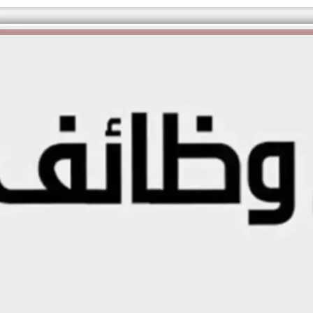
الكاتبة إلهام شرشر تهنئ الرئيس
السيسي بعيد ميلاده وتُشيد بجهوده
إلهام شرشر تكتب: دي مبقتش كورة..
في بناء الدولة
دي سياسة