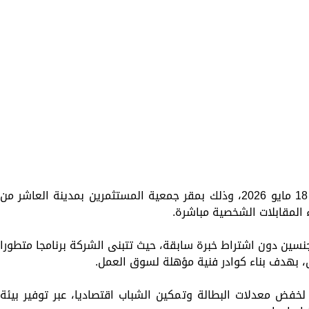
يعقد ملتقى التوظيف يوم الاثنين الموافق 18 مايو 2026، وذلك بمقر جمعية المستثمرين بمدينة العاشر من
 المقابلات الشخصية مباشرة.
جنسين دون اشتراط خبرة سابقة، حيث تتبنى الشركة برنامجا متطورا
مل، بهدف بناء كوادر فنية مؤهلة لسوق العمل.
خفض معدلات البطالة وتمكين الشباب اقتصاديا، عبر توفير بيئة