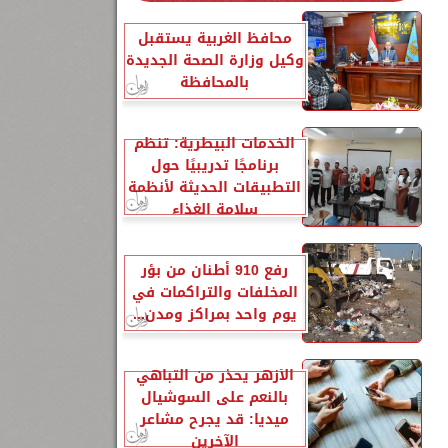
محافظ الغربية يستقبل
وكيل وزارة الصحة الجديدة
بالمحافظة
الخدمات البيطرية: تنظم
برنامجًا تدريبيًا حول
التطبيقات الحديثة لأنظمة
سلامة الغذاء
رفع 910 أطنان من بؤر
المخلفات والتراكمات في
يوم واحد بمراكز ومدن...
الأزهر يحذر من التباهي
بالنعم على السوشيال
ميديا: قد يجرح مشاعر
الآخرين