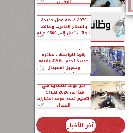
الآخرين
3070 فرصة عمل جديدة
بالقطاع الخاص.. وظائف
برواتب تصل إلى 9500 جنيه
إحلال السيارات المتهالكة
يعود للواجهة.. مبادرة
جديدة لدعم «الكهربائية»
وتمويل استبدال
السيارات...
آخر موعد للتقديم في
مدارس STEM 2026..
التعليم تحدد موعد اختبارات
القبول
آخر الأخبار