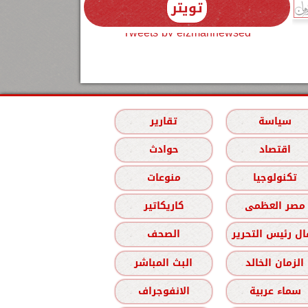
تويتر
Tweets by elzmannewseg
سياسة
تقارير
اقتصاد
حوادث
تكنولوجيا
منوعات
مصر العظمى
كاريكاتير
ل رئيس التحرير
الصحف
الزمان الخالد
البث المباشر
سماء عربية
الانفوجراف