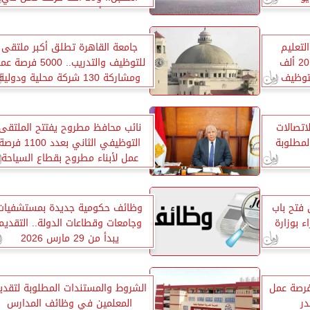
أسبوع التوظيف
لتعليم
جامعة القاهرة تطلق أكبر ملتقى
للتأهيل إلى التوظيف.. و20 ألف
للتوظيف والتدريب.. 5000 فرصة
توظيف
ومشاركة 130 شركة محلية ودولية
اتصالات
نائب محافظ مطروح يفتتح الملتقى
 المطلوبة
التوظيفي الثاني بعدد 1100 فرص
عمل لأبناء مطروح بقطاع السياحة
والفنادق
 فتح باب
وظائف حكومية جديدة بمستشفيات
 بوزارة
وجامعات وقطاعات الدولة.. التقديم
يبدأ من 29 مارس 2026
 العمل تعلن عن 160 فرصة عمل
الشروط والمستندات المطلوبة لتقدي
ر
المعلمين في وظائف المدارس