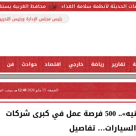
مة سلامة الغذاء
محافظ الغربية يستقبل وكيل وزارة ا
رئيس مجلس الإدارة ورئيس التحرير
ة
تقارير
رياضة
خارجي
اقتصاد
حوادث
فن
الجمعة، 15 مايو 2026
12:40 مـ
بتوقيت الق
«بدون خبرة وراتب 8600 جنيه».. 500 فرصة عمل في كبرى شركات
السيارات… تفاصيل