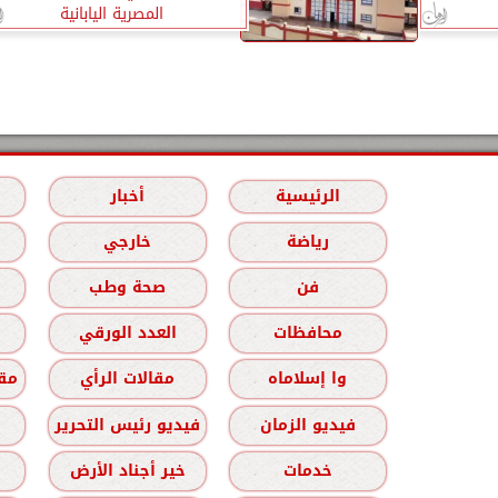
المصرية اليابانية
الرئيسية
أخبار
رياضة
خارجي
فن
صحة وطب
محافظات
العدد الورقي
وا إسلاماه
مقالات الرأي
مقا
فيديو الزمان
فيديو رئيس التحرير
خدمات
خير أجناد الأرض