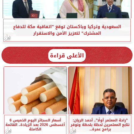
السعودية وتركيا وباكستان توقع ”اتفاقية مكة للدفاع
المشترك” لتعزيز الأمن والاستقرار
الأعلى قراءة
”راحة المعتمر أولًا”.. أحمد الريان:
أسعار السجائر اليوم الخميس 6
نتابع المعتمرين لحظة بلحظة ونوفر
أغسطس 2026 بعد الزيادة.. القائمة
برامج عمرة...
الكاملة