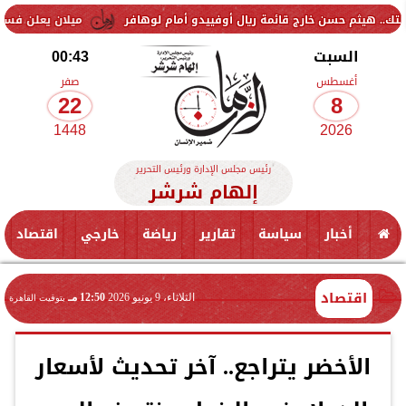
 خارج قائمة ريال أوفييدو أمام لوهافر
ميلان يعلن فسخ عقد إسماعيل بن
السبت
00:43
أغسطس
صفر
22
8
1448
2026
رئيس مجلس الإدارة ورئيس التحرير
إلهام شرشر
أخبار
سياسة
تقارير
رياضة
خارجي
اقتصاد
اقتصاد
الثلاثاء، 9 يونيو 2026
12:50 مـ
بتوقيت القاهرة
الأخضر يتراجع.. آخر تحديث لأسعار