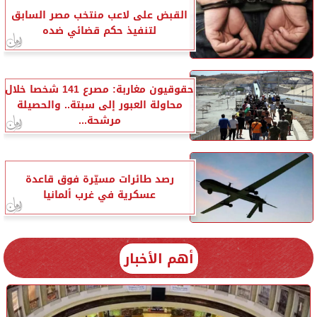
القبض على لاعب منتخب مصر السابق
لتنفيذ حكم قضائي ضده
حقوقيون مغاربة: مصرع 141 شخصا خلال
محاولة العبور إلى سبتة.. والحصيلة
مرشحة...
رصد طائرات مسيّرة فوق قاعدة
عسكرية في غرب ألمانيا
أهم الأخبار