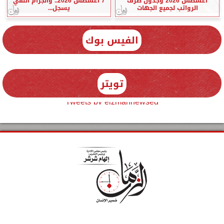
أغسطس 2026 وجدول صرف
7 أغسطس 2026.. والجرام النقي
الرواتب لجميع الجهات
يسجل...
الفيس بوك
تويتر
Tweets by elzmannewseg