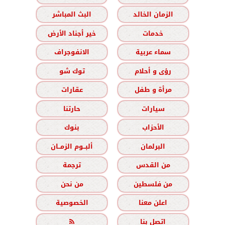
الزمان الخالد
البث المباشر
خدمات
خير أجناد الأرض
سماء عربية
الانفوجراف
رؤى و أحلام
توك شو
مرأة و طفل
عقارات
سيارات
حارتنا
الأحزاب
بنوك
البرلمان
ألبــوم الزمــان
من القدس
ترجمة
من فلسطين
من نحن
اعلن معنا
الخصوصية
اتصل بنا
