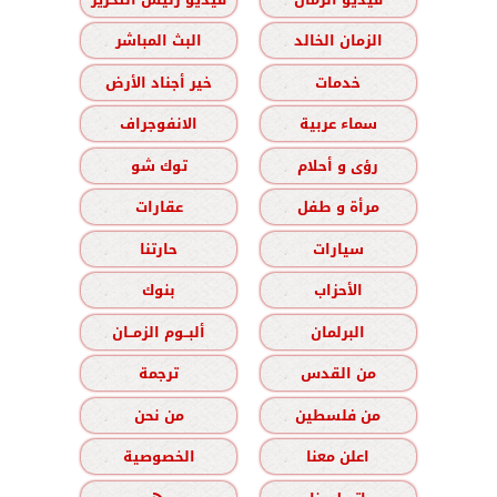
الزمان الخالد
البث المباشر
خدمات
خير أجناد الأرض
سماء عربية
الانفوجراف
رؤى و أحلام
توك شو
مرأة و طفل
عقارات
سيارات
حارتنا
الأحزاب
بنوك
البرلمان
ألبــوم الزمــان
من القدس
ترجمة
من فلسطين
من نحن
اعلن معنا
الخصوصية