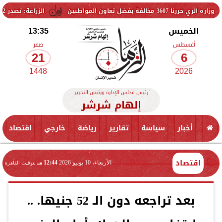
لمواطنين
الزراعة: تصدر 712 ترخيص تشغيل جديد لمشروعات الثروة الحيوانية والداجنة.. وتسجيل 832 مخلوط أعلاف
الخميس
13:35
أغسطس
صفر
21
6
1448
2026
رئيس مجلس الإدارة ورئيس التحرير
إلهام شرشر
أخبار
سياسة
تقارير
رياضة
خارجي
اقتصاد
اقتصاد
الأربعاء، 10 يونيو 2026
12:44 مـ
بتوقيت القاهرة
بعد تراجعه دون الـ 52 جنيها. ..