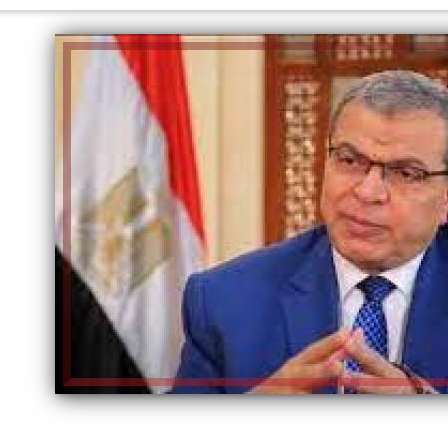
الكاتبة إلهام شرشر تهنئ الرئيس
السيسي بعيد ميلاده وتُشيد بجهوده
إلهام شرشر تكتب: دي مبقتش كورة..
في بناء الدولة
دي سياسة