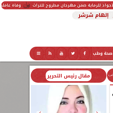
ن مهرجان مطروح للتراث
وفاة عاملين متأثرين بإصابته
إلهام شرشر
صحة وطب
تكنولوجيا
منوعات
محافظات
مقال رئيس التحرير
اهرة