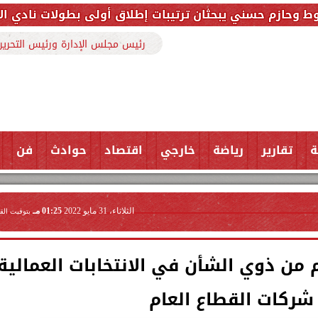
ثان ترتيبات إطلاق أولى بطولات نادي الأجواد للرماية ضم
رئيس مجلس الإدارة ورئيس التحرير
ة
تقارير
رياضة
خارجي
اقتصاد
حوادث
فن
الثلاثاء، 31 مايو 2022
01:25 مـ
بتوقيت الق
لم من ذوي الشأن في الانتخابات العمالية
شركات القطاع العام