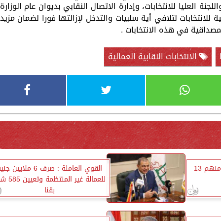
مل 24 ساعة يوميا ، واللجنة العليا للانتخابات، وإدارة الاتصال النقابي بديوان عام الوزارة
ة للانتخابات لتلافي أية سلبيات والتدخل لإزالتها فورا لضمان مزيد
مصداقية في هذه الانتخابات .
الانتخابات النقابية العمالية
القوى العاملة: تعيين 889 منهم 13
القوي العاملة : صرف 6 ملايين جن
للعمالة غير المنتظمة 
بقنا