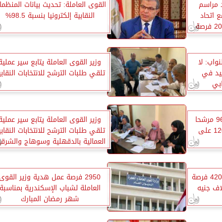
 مراسم
القوى العاملة: تحديث بيانات المنظما
 اتحاد
النقابية إلكترونيا بنسبة 98.5%
المستثمرات العرب يوفر 2000 فرصة
نواب: لا
وزير القوى العاملة يتابع سير عملية
يد في
تلقي طلبات الترشح للانتخابات النقابي
ابي
قوى عاملة الإسكندرية: 963 مرشحا
وزير القوى العاملة يتابع سير عملية
لعضوية اللجان النقابية و120 على
تلقي طلبات الترشح للانتخابات النقابي
العمالية بالدقهلية وسوهاج والشرقي
وزير القوى العاملة: توفير 4200 فرصة
2950 فرصة عمل هدية وزير القوى
العاملة لشباب الإسكندرية بمناسبة
شهر رمضان المبارك