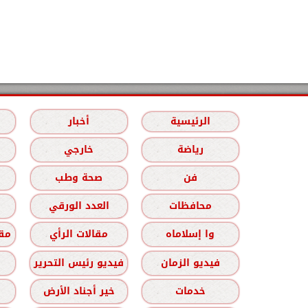
الرئيسية
أخبار
رياضة
خارجي
فن
صحة وطب
محافظات
العدد الورقي
وا إسلاماه
مقالات الرأي
مقا
فيديو الزمان
فيديو رئيس التحرير
خدمات
خير أجناد الأرض