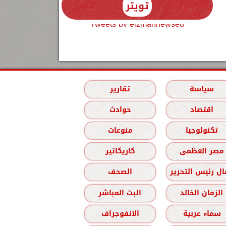
تويتر
Tweets by elzmannewseg
سياسة
تقارير
اقتصاد
حوادث
تكنولوجيا
منوعات
مصر العظمى
كاريكاتير
ل رئيس التحرير
الصحف
الزمان الخالد
البث المباشر
سماء عربية
الانفوجراف