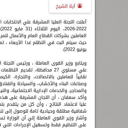
آية الشيخ
26
العاملين بشركات القطاع العام والأعمال للمرح
يونيو 2022).
ويتابع وزير القوى العاملة ، ورئيس اللجنة ا
نقابياً للعاملين بالاتصالات، والتجارة، الك
وصناعات البناء والأخشاب، والسياحة والفنادق،
والمحاجر، والخدمات الإدارية الاجتماعية، والن
وأكد سعفان ، أن اللجان المشرفة على هذه 
عليا لاعتماد النتائج ، وأن كل من يتقدم ب
شفافية مطلقة وحيادية تامة للوصول إلى تنظ
وأشار وزير القوي العاملة إلي أن الوزارة ت
على التنظيم فقط وتسهيل الإجراءات التي نص