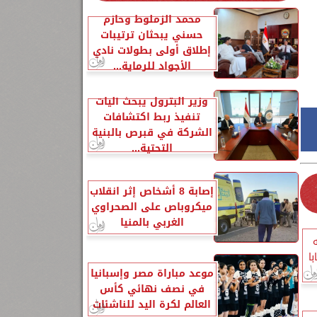
محمد الزملوط وحازم
حسني يبحثان ترتيبات
إطلاق أولى بطولات نادي
الأجواد للرماية...
وزير البترول يبحث آليات
تنفيذ ربط اكتشافات
الشركة في قبرص بالبنية
التحتية...
إصابة 8 أشخاص إثر انقلاب
ميكروباص على الصحراوي
الغربي بالمنيا
يه
وتعيين 585 شابا
موعد مباراة مصر وإسبانيا
في نصف نهائي كأس
العالم لكرة اليد للناشئات