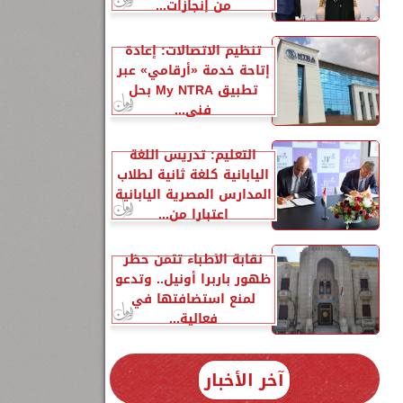
من إنجازات...
تنظيم الاتصالات: إعادة
إتاحة خدمة «أرقامي» عبر
تطبيق My NTRA بحل
فني...
 2 و3
التعليم: تدريس اللغة
اليابانية كلغة ثانية لطلاب
المدارس المصرية اليابانية
اعتبارا من...
نقابة الأطباء تثمن حظر
ظهور باربرا أونيل.. وتدعو
لمنع استضافتها في
فعالية...
آخر الأخبار