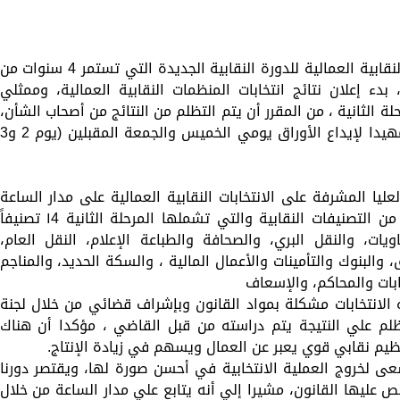
أعلنت اللجنة العليا المشرفة علي الانتخابات النقابية العمالية للدورة النقابية الجديدة التي تستمر 4 سنوات من
2022-20، اليوم الثلاثاء (31 مايو 2022)، بدء إعلان نتائج انتخابات المنظمات النقابية العمالية، وممثلي
لة الثانية ، من المقرر أن يتم التظلم من النتائج من أصحاب الشأن،
حيث سيتم البت في التظلم غدا الأربعاء ، تمهيدا لإيداع الأوراق يومي الخميس والجمعة المقبلين (يوم
لعليا المشرفة على الانتخابات النقابية العمالية على مدار الساعة
علي مستوي 27 محافظة، تقديم التظلمات من التصنيفات النقابية والتي تشملها المرحلة الثانية ١4 تصنيفاً
يماويات، والنقل البري، والصحافة والطباعة الإعلام، النقل العام،
 والبنوك والتأمينات والأعمال المالية ، والسكة الحديد، والمناجم
يابات والمحاكم، والإسعاف
الانتخابات مشكلة بمواد القانون وبإشراف قضائي من خلال لجنة
تظلم علي النتيجة يتم دراسته من قبل القاضي ، مؤكدا أن هناك
يم نقابي قوي يعبر عن العمال ويسهم في زيادة الإنتاج.
سعى لخروج العملية الانتخابية في أحسن صورة لها، ويقتصر دورنا
 عليها القانون، مشيرا إلي أنه يتابع علي مدار الساعة من خلال