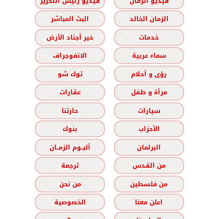
فيديو الزمان
فيديو رئيس التحرير
الزمان الخالد
البث المباشر
خدمات
خير أجناد الأرض
سماء عربية
الانفوجراف
رؤى و أحلام
توك شو
مرأة و طفل
عقارات
سيارات
حارتنا
الأحزاب
بنوك
البرلمان
ألبــوم الزمــان
من القدس
ترجمة
من فلسطين
من نحن
اعلن معنا
الخصوصية