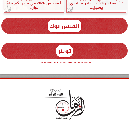
7 أغسطس 2026.. والجرام النقي
أغسطس 2026 في مصر.. كم يبلغ
يسجل...
عيار...
الفيس بوك
تويتر
Tweets by elzmannewseg