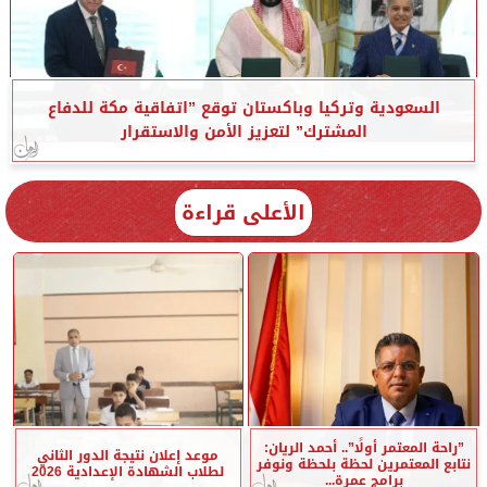
السعودية وتركيا وباكستان توقع ”اتفاقية مكة للدفاع
المشترك” لتعزيز الأمن والاستقرار
الأعلى قراءة
”راحة المعتمر أولًا”.. أحمد الريان:
موعد إعلان نتيجة الدور الثاني
نتابع المعتمرين لحظة بلحظة ونوفر
لطلاب الشهادة الإعدادية 2026
برامج عمرة...