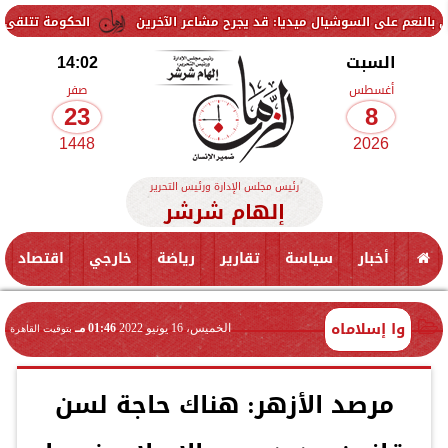
السوشيال ميديا: قد يجرح مشاعر الآخرين
الحكومة تتلقى 229 ألف شكوى وطلب واستفسار خلال يوليو.. ومدبولي يوجه بسرعة الاستجابة للمواطنين
السبت
14:02
أغسطس
صفر
23
8
1448
2026
رئيس مجلس الإدارة ورئيس التحرير
إلهام شرشر
أخبار
سياسة
تقارير
رياضة
خارجي
اقتصاد
وا إسلاماه
الخميس، 16 يونيو 2022
01:46 مـ
بتوقيت القاهرة
مرصد الأزهر: هناك حاجة لسن