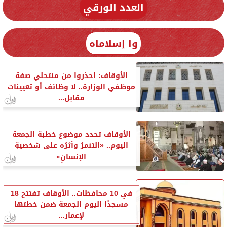
العدد الورقي
وا إسلاماه
الأوقاف: احذروا من منتحلي صفة
موظفي الوزارة.. لا وظائف أو تعيينات
مقابل...
الأوقاف تحدد موضوع خطبة الجمعة
اليوم.. «التنمرُ وأثرُه على شخصيةِ
الإنسانِ»
في 10 محافظات.. الأوقاف تفتتح 18
مسجدًا اليوم الجمعة ضمن خطتها
لإعمار...