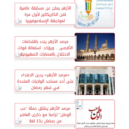
الأزهر يعلن عن مسابقة عالمية
لفن الكاريكاتير لأول مرة
لمواجهة الإسلاموفوبيا
مرصد الأزهر يندد باقتحامات
الأقصى .. ويؤكد: استعانة قوات
الاحتلال بالعصابات الصهيونية
هدفه تغيير الواقع الديمغرافي
في أحياء القدس بالقوة
«مرصد الأزهر» يدين الاعتداء
على أحد مساجد الولايات المتحدة
في شهر رمضان
مرصد الأزهر يطلق حملة ”حب
الوطن” تزامنا مع ذكرى العاشر
من رمضان بـ13 لغة