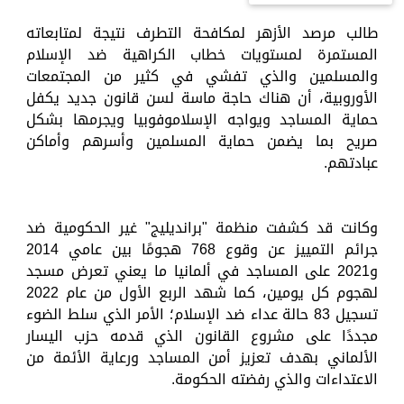
طالب مرصد الأزهر لمكافحة التطرف نتيجة لمتابعاته
المستمرة لمستويات خطاب الكراهية ضد الإسلام
والمسلمين والذي تفشي في كثير من المجتمعات
الأوروبية، أن هناك حاجة ماسة لسن قانون جديد يكفل
حماية المساجد ويواجه الإسلاموفوبيا ويجرمها بشكل
صريح بما يضمن حماية المسلمين وأسرهم وأماكن
عبادتهم.
وكانت قد كشفت منظمة "برانديليج" غير الحكومية ضد
جرائم التمييز عن وقوع 768 هجومًا بين عامي 2014
و2021 على المساجد في ألمانيا ما يعني تعرض مسجد
لهجوم كل يومين، كما شهد الربع الأول من عام 2022
تسجيل 83 حالة عداء ضد الإسلام؛ الأمر الذي سلط الضوء
مجددًا على مشروع القانون الذي قدمه حزب اليسار
الألماني بهدف تعزيز أمن المساجد ورعاية الأئمة من
الاعتداءات والذي رفضته الحكومة.