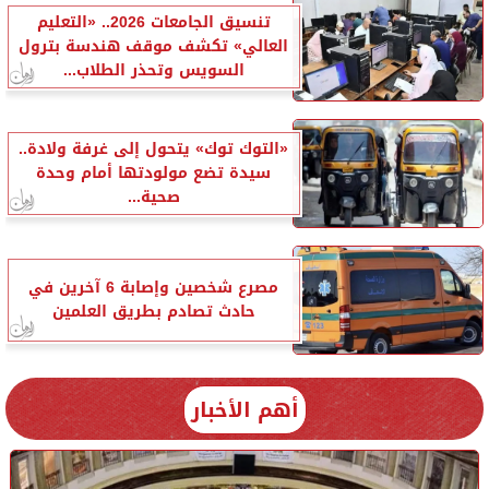
تنسيق الجامعات 2026.. «التعليم
العالي» تكشف موقف هندسة بترول
السويس وتحذر الطلاب...
«التوك توك» يتحول إلى غرفة ولادة..
سيدة تضع مولودتها أمام وحدة
صحية...
مصرع شخصين وإصابة 6 آخرين في
حادث تصادم بطريق العلمين
أهم الأخبار