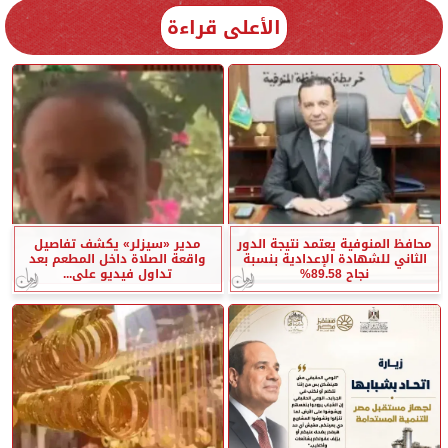
الأعلى قراءة
محافظ المنوفية يعتمد نتيجة الدور
مدير «سيزلر» يكشف تفاصيل
الثاني للشهادة الإعدادية بنسبة
واقعة الصلاة داخل المطعم بعد
نجاح 89.58%
تداول فيديو على...