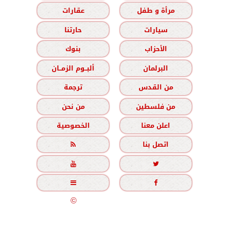
مرأة و طفل
عقارات
سيارات
حارتنا
الأحزاب
بنوك
البرلمان
ألبــوم الزمــان
من القدس
ترجمة
من فلسطين
من نحن
اعلن معنا
الخصوصية
اتصل بنا





جميع الحقوق محفوظة
©