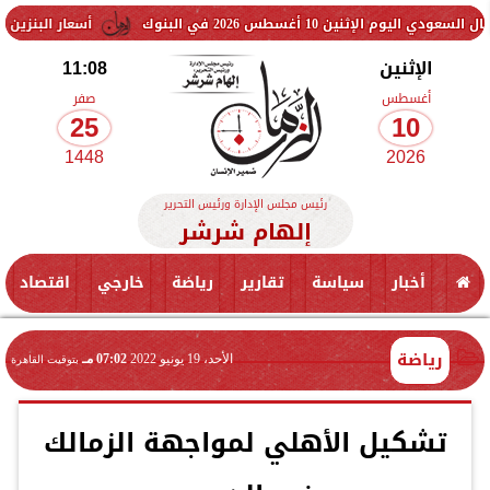
 2026 في البنوك
أسعار البنزين والسولار اليوم..
الإثنين
11:08
أغسطس
صفر
25
10
1448
2026
رئيس مجلس الإدارة ورئيس التحرير
إلهام شرشر
أخبار
سياسة
تقارير
رياضة
خارجي
اقتصاد
رياضة
الأحد، 19 يونيو 2022
07:02 مـ
بتوقيت القاهرة
تشكيل الأهلي لمواجهة الزمالك