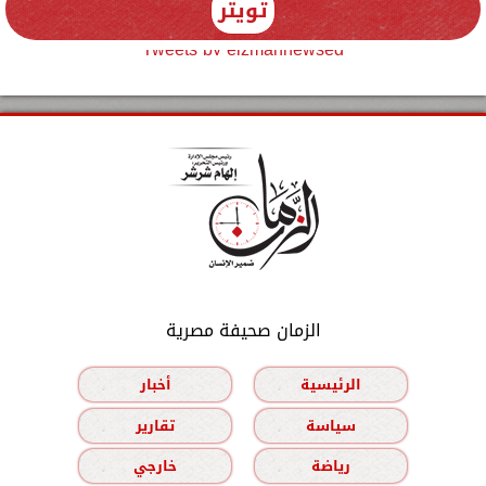
تويتر
Tweets by elzmannewseg
الزمان صحيفة مصرية
الرئيسية
أخبار
سياسة
تقارير
رياضة
خارجي