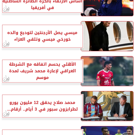
أساس الارتقاء بالكرة الطائرة الشاطئية
في أفريقيا
ميسي يصل الأرجنتين لتوديع والده
خورخي ميسي وتلقي العزاء
الأهلي يحسم اتفاقه مع الشرطة
العراقي لإعارة محمد شريف لمدة
موسم
محمد صلاح يحقق 12 مليون يورو
لطرابزون سبور في 3 أيام.. أرقام...