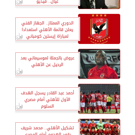
عيال.. فيديو
الدوري الممتاز.. الجهاز الفني
يعلن قائمة الأهلي استعدادا
لمباراة إيسترن كومباني
عروض بالجملة لموسيماني بعد
الرحيل عن الأهلي
أحمد عبد القادر يسجل الهدف
الأول للأهلي أمام مصري
السلوم
تشكيل الأهلي.. محمد شريف
يقود الهجوم أمام المصري