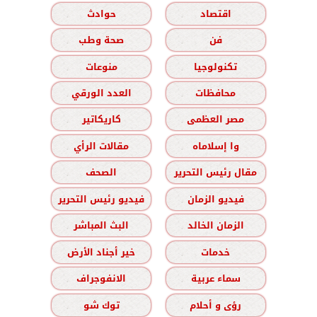
اقتصاد
حوادث
فن
صحة وطب
تكنولوجيا
منوعات
محافظات
العدد الورقي
مصر العظمى
كاريكاتير
وا إسلاماه
مقالات الرأي
مقال رئيس التحرير
الصحف
فيديو الزمان
فيديو رئيس التحرير
الزمان الخالد
البث المباشر
خدمات
خير أجناد الأرض
سماء عربية
الانفوجراف
رؤى و أحلام
توك شو