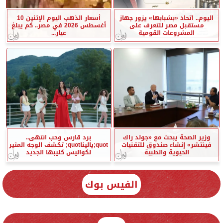
اليوم.. اتحاد «بشبابها» يزور جهاز
أسعار الذهب اليوم الإثنين 10
مستقبل مصر للتعرف على
أغسطس 2026 في مصر.. كم يبلغ
المشروعات القومية
عيار...
وزير الصحة يبحث مع «جولد راك
برد قارس وحب انتهى..
فينتشر» إنشاء صندوق للتقنيات
quot;ياليناquot; تكشف الوجه المثير
الحيوية والطبية
لكواليس كليبها الجديد
الفيس بوك