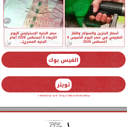
أسعار البنزين والسولار والغاز
سعر الجنيه الإسترليني اليوم
الطبيعي في مصر اليوم الخميس 6
الأربعاء 5 أغسطس 2026 أمام
أغسطس 2026
الجنيه المصري|...
الفيس بوك
تويتر
Tweets by elzmannewseg