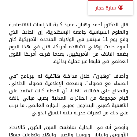
سارة حجار
قال الدكتور أحمد وهبان، عميد كلية الدراسات الاقتصادية
والعلوم السياسية جامعة الإسكندرية، إن الحادث الذي
وقع يوم 11 سبتمبر في الولايات المتحدة الأمريكية كان
أسوء حادث إرهابي تشهده أمريكا، قتل في هذا اليوم
بضعه الآلاف من الأمريكيين، بعدما ضربت أمريكا القوى
العظمي في قلبها عبر عملية بدائية.
وأضاف "وهبان"، خلال مداخلة هاتفية له ببرنامج "في
المساء مع قصواء"، وتقدمه الإعلامية قصواء الخلالي،
والمذاع على فضائية CBC، أن الخطة كانت تعتمد على
قيام مجموعة من الطائرات المدنية بضرب مباني بالغة
الأهمية كمبني البنتاجون ومبني التجارة العالمي، ما ترتب
على ذلك من تغيرات جذرية ببنية النسق الدولي.
وأوضح أنه في البداية تعاطفت القوى الكبرى كالاتحاد
الأوروبي واليابان وروسيا والصين والهند وتعاونت معها