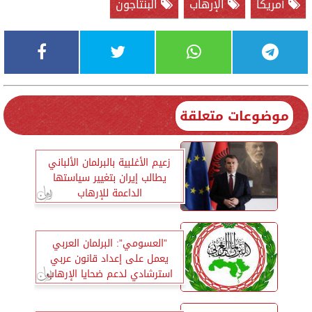
أمريكا
الإرهاب
البنتاجون
موضوعات متعلقة
زعيم الأغلبية بالبرلمان الألباني
يطالب إيران بتغيير سياستها
الداعمة للإرهاب
”العسومي”: البرلمان العربي
يعمل على إعداد قانون عربي
استرشادي لدعم ضحايا الإرهاب