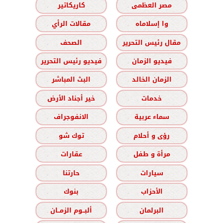
مصر العظمى
كاريكاتير
وا إسلاماه
مقالات الرأي
مقال رئيس التحرير
الصحف
فيديو الزمان
فيديو رئيس التحرير
الزمان الخالد
البث المباشر
خدمات
خير أجناد الأرض
سماء عربية
الانفوجراف
رؤى و أحلام
توك شو
مرأة و طفل
عقارات
سيارات
حارتنا
الأحزاب
بنوك
البرلمان
ألبــوم الزمــان