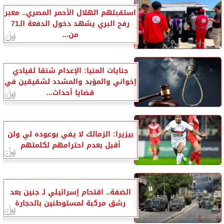
استقبلهم الهلال الأحمر المصري.. معبر
رفح البري يشهد دخول الدفعة الـ71
من...
جنايات المنيا: الإعدام شنقا لقيادي
إخواني والمؤبد والمشدد لشقيقين في
قضايا أحداث...
بيزيرا: الزمالك لا يفي بوعوده لي ولن
أقبل بعدم احترامهم لكلمتهم
الضفة.. اقتحام إسرائيلي لـ جنين بعد
رشق مركبة لمستوطنين بالحجارة