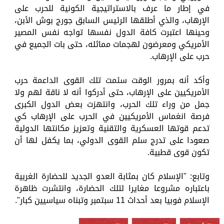
في إطار ما عرف بالاستراتيجية الكونية للحرب على
الإرهاب، والذي أطلقها الرئيس السابق جورج بوش الأبن،
وحينها اعتبرت كافة الدول نفسها تواجه نفس المصير
الأمريكي ومعرضون لهجمات مماثله، حتى بات الجميع في
حرب على الإرهاب.
وأكد أنه بمرور الوقت سئمت تلك القوى الداعمة حرب
الأمريكيين على الإرهاب، حتى أدركوا أنه لا ناقة لهم ولا
جمل من وراء تلك الحرب، وانتهزت بعض الدول الكبرى
فرصة انغماس الأمريكيين في الحرب على الإرهاب كي
تدعم قوتها العسكرية والتقنية وتعزيز مكانتها الدولية
صعودا على تدرج سلم القوى الدولي، بما يكفل لها أن
تكون قوى قطبية.
وتابع: "الإسلام كان بمثابة العدو الجديد للحضارة الغربية
باعتباره مشروعا مغايرا لتلك الحضارة، وانتشرت ظاهرة
الإسلام فوبيا بعد أحداث 11 سبتمبر وتبناه سياسيين كبار".