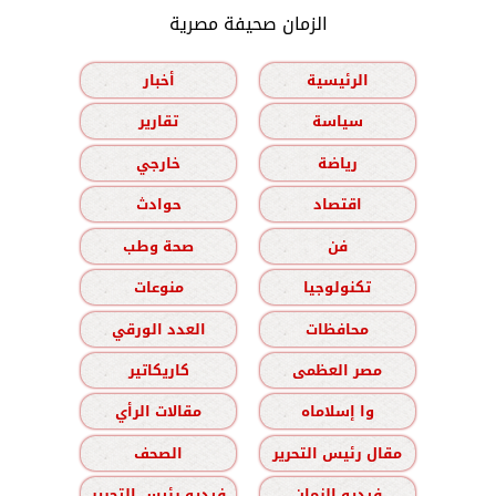
الزمان صحيفة مصرية
الرئيسية
أخبار
سياسة
تقارير
رياضة
خارجي
اقتصاد
حوادث
فن
صحة وطب
تكنولوجيا
منوعات
محافظات
العدد الورقي
مصر العظمى
كاريكاتير
وا إسلاماه
مقالات الرأي
مقال رئيس التحرير
الصحف
فيديو الزمان
فيديو رئيس التحرير