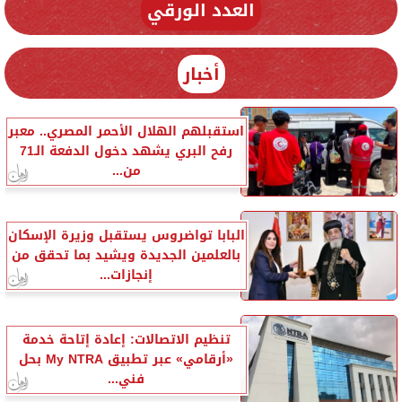
العدد الورقي
أخبار
استقبلهم الهلال الأحمر المصري.. معبر
رفح البري يشهد دخول الدفعة الـ71
من...
البابا تواضروس يستقبل وزيرة الإسكان
بالعلمين الجديدة ويشيد بما تحقق من
إنجازات...
تنظيم الاتصالات: إعادة إتاحة خدمة
«أرقامي» عبر تطبيق My NTRA بحل
فني...