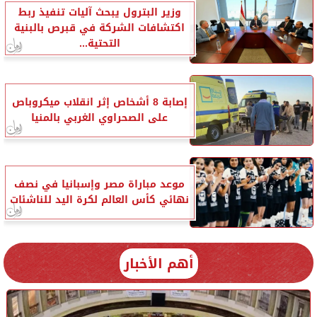
وزير البترول يبحث آليات تنفيذ ربط
اكتشافات الشركة في قبرص بالبنية
التحتية...
إصابة 8 أشخاص إثر انقلاب ميكروباص
على الصحراوي الغربي بالمنيا
موعد مباراة مصر وإسبانيا في نصف
نهائي كأس العالم لكرة اليد للناشئات
أهم الأخبار