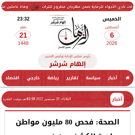
د للرماية ضمن مهرجان مطروح للتراث
وفاة عاملين متأثرين بإصابتهما في
الخميس
23:32
أغسطس
صفر
21
6
1448
2026
رئيس مجلس الإدارة ورئيس التحرير
إلهام شرشر
أخبار
سياسة
تقارير
رياضة
خارجي
اقتصاد
أخبار
الثلاثاء، 20 سبتمبر 2022
02:18 مـ
بتوقيت القاهرة
الصحة: فحص 80 مليون مواطن