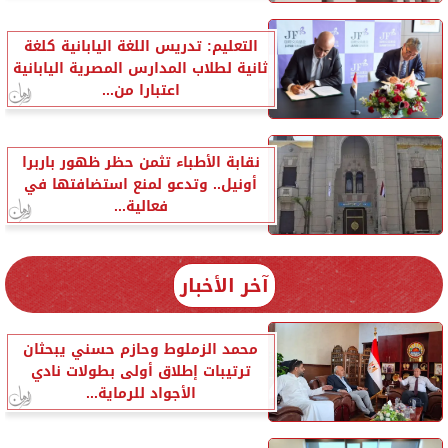
التعليم: تدريس اللغة اليابانية كلغة
ثانية لطلاب المدارس المصرية اليابانية
اعتبارا من...
نقابة الأطباء تثمن حظر ظهور باربرا
أونيل.. وتدعو لمنع استضافتها في
فعالية...
آخر الأخبار
محمد الزملوط وحازم حسني يبحثان
ترتيبات إطلاق أولى بطولات نادي
الأجواد للرماية...