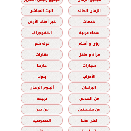
الزمان الخالد
البث المباشر
خدمات
خير أجناد الأرض
سماء عربية
الانفوجراف
رؤى و أحلام
توك شو
مرأة و طفل
عقارات
سيارات
حارتنا
الأحزاب
بنوك
البرلمان
ألبــوم الزمــان
من القدس
ترجمة
من فلسطين
من نحن
اعلن معنا
الخصوصية