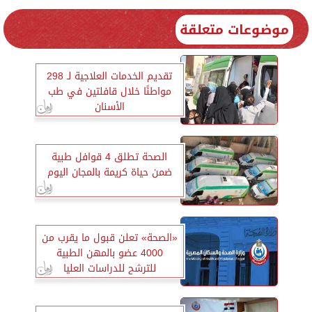
موضوعات متعلقة
تقديم الخدمات العلاجية لـ 298
مواطنًا خلال قافلتين في طب
الأسنان
الصحة تطلق 4 قوافل طبية
ضمن حياة كريمة بالمجان اليوم
«الصحة» تعلن قبول ما يقرب من
4000 عضو بالمهن الطبية
للترشح للدراسات العليا