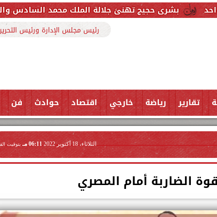
يج تهنئ جلالة الملك محمد السادس والشعب المغربي بمنا
رئيس مجلس الإدارة ورئيس التحرير
ة
تقارير
رياضة
خارجي
اقتصاد
حوادث
فن
الثلاثاء، 18 أكتوبر 2022
06:11 مـ
بتوقيت الق
قوة الضاربة أمام المصري