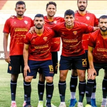
الكاتبة إلهام شرشر تهنئ الرئيس
السيسي بعيد ميلاده وتُشيد بجهوده
إلهام شرشر تكتب: دي مبقتش كورة..
في بناء الدولة
دي سياسة