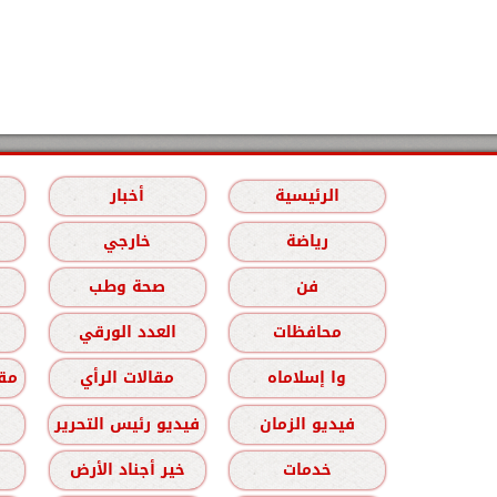
الرئيسية
أخبار
رياضة
خارجي
فن
صحة وطب
محافظات
العدد الورقي
وا إسلاماه
مقالات الرأي
مقا
فيديو الزمان
فيديو رئيس التحرير
خدمات
خير أجناد الأرض