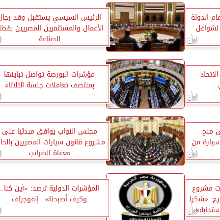
م الدولة
الرئيس السيسي يستقبل وفد رجال
 لشواغل
الأعمال والمستثمرين المصريين بقطا
الصناعة
اتحاد
مؤشرات البورصة تواصل تباينها
بمنتصف تعاملات جلسة الثلاثاء
ى منح
مجلس النواب يوافق مبدئيا على
 سيارة من
مشروع قانون سيارات المصريين بالخار
معفاة الضرائب
ات مشروع
المؤشرات الدولية ترصد: «أين كنا..
رج: «شكرا
وكيف أصبحنا».. إنفوجراف
ستجابة»