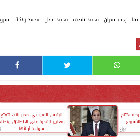
تقا - رجب عمران - محمد ناصف - محمد عادل - محمد زلاكة - عمرو
ورصة بختام
الرئيس السيسي: مصر باتت تتمتع
لأسبوع
بمعايير القدرة على الانطلاق وتحتاج
سواعد أبنائها