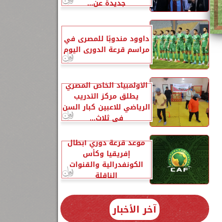
جديدة عن...
داوود مندوبًا للمصرى في
مراسم قرعة الدورى اليوم
الأولمبياد الخاص المصري
يطلق مركز التدريب
الرياضي للاعبين كبار السن
في ثلاث...
موعد قرعة دوري أبطال
إفريقيا وكأس
الكونفدرالية والقنوات
الناقلة
آخر الأخبار