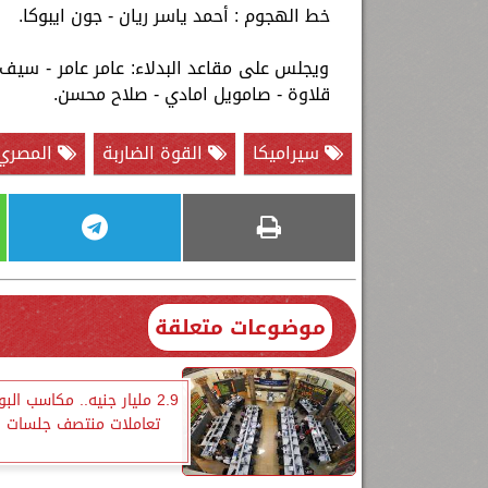
خط الهجوم : أحمد ياسر ريان - جون ايبوكا.
ويجلس على مقاعد البدلاء: عامر عامر - سيف 
قلاوة - صامويل امادي - صلاح محسن.
سيراميكا
القوة الضاربة
المصري
موضوعات متعلقة
2.9 مليار جنيه.. مكاسب الب
تعاملات منتصف جلسات ا