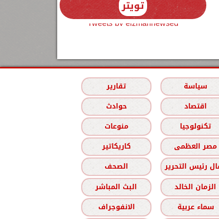
تويتر
Tweets by elzmannewseg
سياسة
تقارير
اقتصاد
حوادث
تكنولوجيا
منوعات
مصر العظمى
كاريكاتير
ل رئيس التحرير
الصحف
الزمان الخالد
البث المباشر
سماء عربية
الانفوجراف