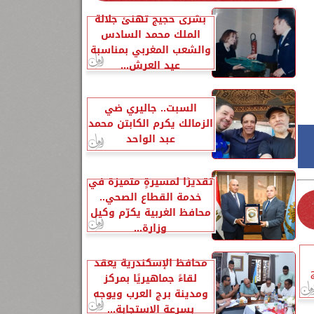
بشرى حجيج تهنئ جلالة
الملك محمد السادس
والشعب المغربي بمناسبة
عيد العرش...
السبت.. جاليري ضي
الزمالك يكرم الكابتن محمد
عبد الواحد
تقديرًا لمسيرةٍ متميزة في
خدمة القطاع الصحي..
محافظ الغربية يكرّم وكيل
وزارة...
محافظ الإسكندرية يعقد
لقاءً جماهيريًا بمركز
ومدينة برج العرب ويوجه
بسرعة الاستجابة...