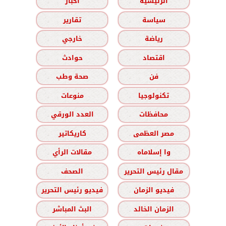
الرئيسية
أخبار
سياسة
تقارير
رياضة
خارجي
اقتصاد
حوادث
فن
صحة وطب
تكنولوجيا
منوعات
محافظات
العدد الورقي
مصر العظمى
كاريكاتير
وا إسلاماه
مقالات الرأي
مقال رئيس التحرير
الصحف
فيديو الزمان
فيديو رئيس التحرير
الزمان الخالد
البث المباشر