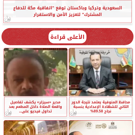
السعودية وتركيا وباكستان توقع ”اتفاقية مكة للدفاع
المشترك” لتعزيز الأمن والاستقرار
الأعلى قراءة
محافظ المنوفية يعتمد نتيجة الدور
مدير «سيزلر» يكشف تفاصيل
الثاني للشهادة الإعدادية بنسبة
واقعة الصلاة داخل المطعم بعد
نجاح 89.58%
تداول فيديو على...