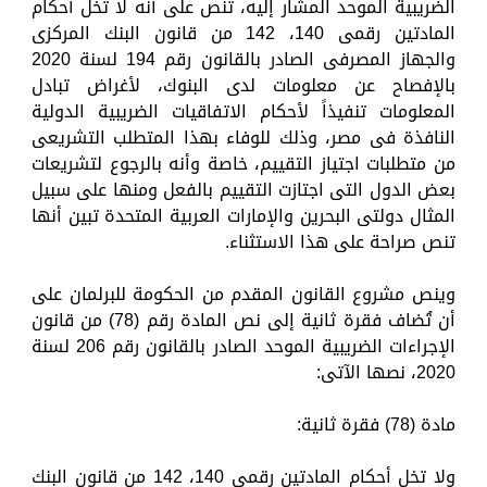
الضريبية الموحد المشار إليه، تنص على أنه لا تخل أحكام
المادتين رقمى 140، 142 من قانون البنك المركزى
والجهاز المصرفى الصادر بالقانون رقم 194 لسنة 2020
بالإفصاح عن معلومات لدى البنوك، لأغراض تبادل
المعلومات تنفيذاً لأحكام الاتفاقيات الضريبية الدولية
النافذة فى مصر، وذلك للوفاء بهذا المتطلب التشريعى
من متطلبات اجتياز التقييم، خاصة وأنه بالرجوع لتشريعات
بعض الدول التى اجتازت التقييم بالفعل ومنها على سبيل
المثال دولتى البحرين والإمارات العربية المتحدة تبين أنها
تنص صراحة على هذا الاستثناء.
وينص مشروع القانون المقدم من الحكومة للبرلمان على
أن تُضاف فقرة ثانية إلى نص المادة رقم (78) من قانون
الإجراءات الضريبية الموحد الصادر بالقانون رقم 206 لسنة
2020، نصها الآتى:
مادة (78) فقرة ثانية:
ولا تخل أحكام المادتين رقمى 140، 142 من قانون البنك