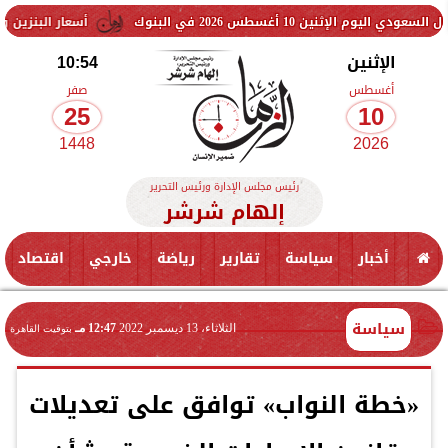
202 في البنوك
أسعار البنزين والسولار اليوم.. ه
الإثنين
10:54
أغسطس
صفر
25
10
1448
2026
رئيس مجلس الإدارة ورئيس التحرير
إلهام شرشر
أخبار
سياسة
تقارير
رياضة
خارجي
اقتصاد
سياسة
الثلاثاء، 13 ديسمبر 2022
12:47 مـ
بتوقيت القاهرة
«خطة النواب» توافق على تعديلات