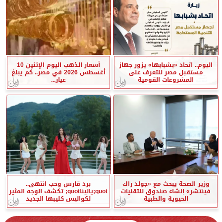
اليوم.. اتحاد «بشبابها» يزور جهاز
أسعار الذهب اليوم الإثنين 10
مستقبل مصر للتعرف على
أغسطس 2026 في مصر.. كم يبلغ
المشروعات القومية
عيار...
وزير الصحة يبحث مع «جولد راك
برد قارس وحب انتهى..
فينتشر» إنشاء صندوق للتقنيات
quot;ياليناquot; تكشف الوجه المثير
الحيوية والطبية
لكواليس كليبها الجديد