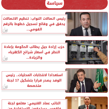
سياسة
رئيس اتصالات النواب: تنظيم الاتصالات
يحقق في وقائع تسجيل خطوط بالرقم
القومي...
حزب إرادة جيل يطالب الحكومة بإعادة
النظر في أسعار شرائح الكهرباء
والزيادة...
استعدادا لانتخابات المحليات.. رئيس
الوفد يصدر قرارا بتشكيل 17 لجنة
متخصصة
النائب عماد الغنيمي: معلمو لجنة
فاقوس يستحقون الاستفادة من