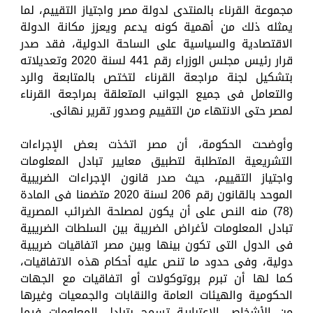
مجموعة القرناء بالمنتدى لدولة مصر واجتياز التقييم، لما
يمثله ذلك من أهمية كونه يدعم ويعزز مكانة الدولة
الاقتصادية والسياسية على الساحة الدولية، فقد صدر
قرار رئيس مجلس الوزراء رقم 441 لسنة 2020 وتعديلاته
بتشكيل لجنة مراجعة القرناء لتختص بالمتابعة والرد
والتعامل فى جميع الجوانب المتعلقة بمراجعة القرناء
لمصر حتى الانتهاء من التقييم وصدور تقرير نهائی.
وأوضحت الحكومة، أن مصر اتخذت بعض الإجراءات
التشريعية المتطلبة لتطبيق معايير تبادل المعلومات
واجتياز التقييم، حيث صدر قانون الإجراءات الضريبية
الموحد بالقانون رقم 206 لسنة 2020 متضمنا فى المادة
(78) منه النص على أن يكون لمصلحة الضرائب المصرية
تبادل المعلومات لأغراض الضريبة بين السلطات الضريبية
فى الدول التى تكون بينها وبين مصر اتفاقيات ضريبية
دولية، وفى حدود ما تنص عليه أحكام هذه الاتفاقيات،
كما لها أن تبرم بروتوكولات أو اتفاقيات مع الجهات
الحكومية والهيئات العامة والنقابات والجمعيات وغيرها
من الأشخاص الاعتبارية تسمح بتبادل المعلومات فيما