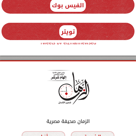
الفيس بوك
تويتر
Tweets by elzmannewseg
الزمان صحيفة مصرية