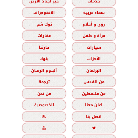
خدمات
خير أجناد الأرض
سماء عربية
الانفوجراف
رؤى و أحلام
توك شو
مرأة و طفل
عقارات
سيارات
حارتنا
الأحزاب
بنوك
البرلمان
ألبــوم الزمــان
من القدس
ترجمة
من فلسطين
من نحن
اعلن معنا
الخصوصية
اتصل بنا


