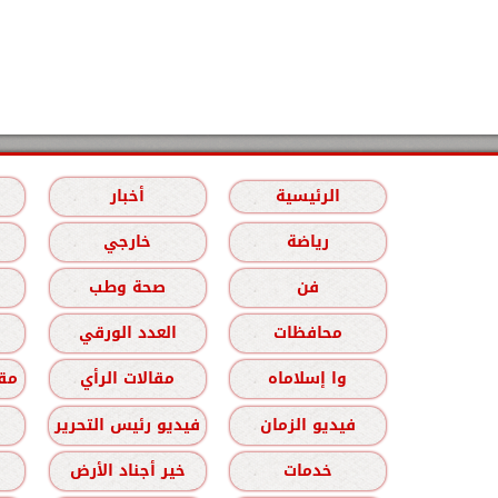
الرئيسية
أخبار
رياضة
خارجي
فن
صحة وطب
محافظات
العدد الورقي
وا إسلاماه
مقالات الرأي
مقا
فيديو الزمان
فيديو رئيس التحرير
خدمات
خير أجناد الأرض