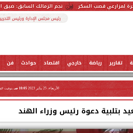
 السكر
نجم الزمالك السابق: ضيق الوقت أكبر تحدي ق
رئيس مجلس الإدارة ورئيس التحرير
ة
تقارير
رياضة
خارجي
اقتصاد
حوادث
فن
الأربعاء، 25 يناير 2023
10:05 صـ
بتوقيت الق
 بتلبية دعوة رئيس وزراء الهند