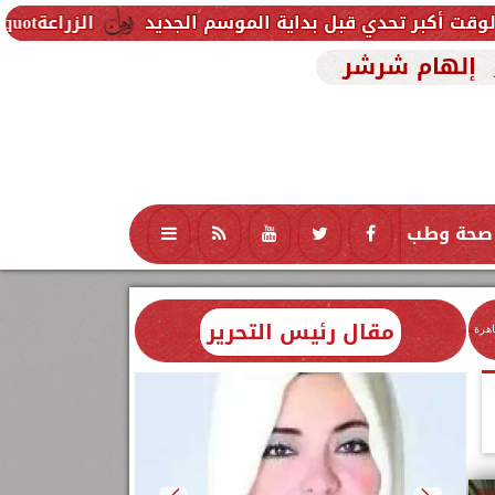
بل بداية الموسم الجديد
الزراعةquot; تنشر تقريرًا بأنشطة وجهود معامل ومعاهد quot;البحوث الزراعيةquot; خلال الأسبوع الأول من أغسطس 2026
إلهام شرشر
صحة وطب
تكنولوجيا
منوعات
محافظات
مقال رئيس التحرير
اهرة