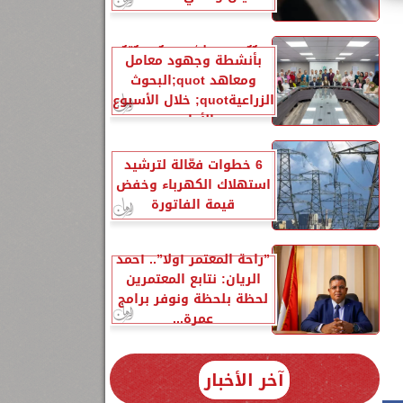
الزراعةquot; تنشر تقريرًا
بأنشطة وجهود معامل
ومعاهد quot;البحوث
الزراعيةquot; خلال الأسبوع
الأول...
6 خطوات فعّالة لترشيد
استهلاك الكهرباء وخفض
قيمة الفاتورة
”راحة المعتمر أولًا”.. أحمد
الريان: نتابع المعتمرين
لحظة بلحظة ونوفر برامج
عمرة...
آخر الأخبار