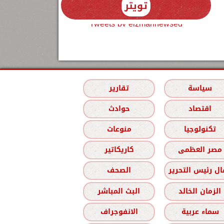
تويتر
Tweets by elzmannewseg
سياسة
تقارير
اقتصاد
حوادث
تكنولوجيا
منوعات
مصر العظمى
كاريكاتير
ل رئيس التحرير
الصحف
الزمان الخالد
البث المباشر
سماء عربية
الانفوجراف