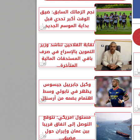
نجم الزمالك السابق: ضيق
الوقت أكبر تحدي قبل
بداية الموسم الجديد
نقابة الفلاحين تناشد وزير
التموين بالإسراع في صرف
باقي المستحقات المالية
المتأخرة...
وكيل جابرييل جيسوس
يظهر في نابولي وسط
اهتمام بضمه من أرسنال
مسئول أمريكي: نتوقع
التوصل إلى اتفاق قريبا
بين عمان وإيران حول
مضيق...