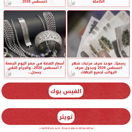
الكاملة
أغسطس 2026
رسميًا.. موعد صرف مرتبات شهر
أسعار الفضة في مصر اليوم الجمعة
أغسطس 2026 وجدول صرف
7 أغسطس 2026.. والجرام النقي
الرواتب لجميع الجهات
يسجل...
الفيس بوك
تويتر
Tweets by elzmannewseg