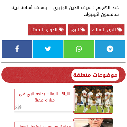
خط الهجوم : سيف الدين الجزيري – يوسف أسامة نبيه -
سامسون أكينيولا.
نادي الزمالك
انبي
الدوري الممتاز
موضوعات متعلقة
الليلة.. الزمالك يواجه انبي في
مباراة صعبة
محافظ بورسعيد: استمرار العمل