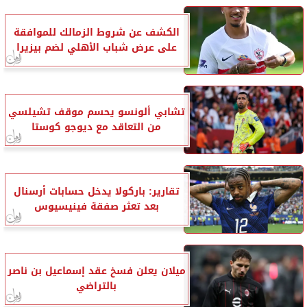
الكشف عن شروط الزمالك للموافقة
على عرض شباب الأهلي لضم بيزيرا
تشابي ألونسو يحسم موقف تشيلسي
من التعاقد مع ديوجو كوستا
تقارير: باركولا يدخل حسابات أرسنال
بعد تعثر صفقة فينيسيوس
ميلان يعلن فسخ عقد إسماعيل بن ناصر
بالتراضي