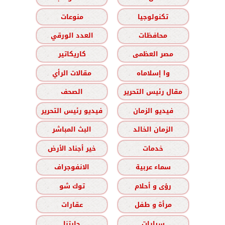
تكنولوجيا
منوعات
محافظات
العدد الورقي
مصر العظمى
كاريكاتير
وا إسلاماه
مقالات الرأي
مقال رئيس التحرير
الصحف
فيديو الزمان
فيديو رئيس التحرير
الزمان الخالد
البث المباشر
خدمات
خير أجناد الأرض
سماء عربية
الانفوجراف
رؤى و أحلام
توك شو
مرأة و طفل
عقارات
سيارات
حارتنا