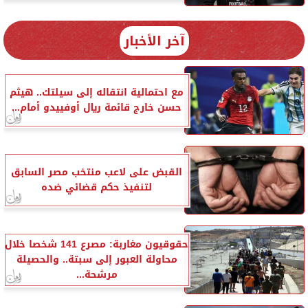
آخر الأخبار
مع احتمالية انتقاله إلى سيلتك.. هيثم
حسن خارج قائمة ريال أوفييدو أمام...
القبض على لاعب منتخب مصر السابق
لتنفيذ حكم قضائي ضده
حقوقيون مغاربة: مصرع 141 شخصا خلال
محاولة العبور إلى سبتة.. والحصيلة
مرشحة...