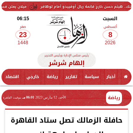
 خارج قائمة ريال أوفييدو أمام لوهافر
ميلان يعلن فسخ عقد إسماعيل بن
السبت
06:15
أغسطس
صفر
23
8
1448
2026
رئيس مجلس الإدارة ورئيس التحرير
إلهام شرشر
أخبار
سياسة
تقارير
رياضة
خارجي
اقتصاد
رياضة
الأحد، 12 مارس 2023
06:01 مـ
بتوقيت القاهرة
حافلة الزمالك تصل ستاد القاهرة