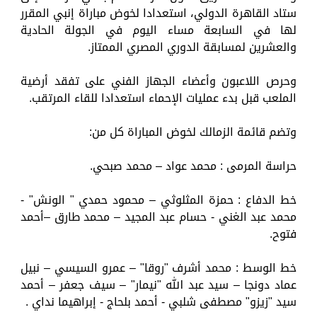
ستاد القاهرة الدولي، استعدادا لخوض مباراة إنبي المقرر
لها في السابعة مساء اليوم في الجولة الحادية
والعشرين لمسابقة الدوري المصري الممتاز.
وحرص اللاعبون وأعضاء الجهاز الفني على تفقد أرضية
الملعب قبل بدء عمليات الإحماء استعدادا للقاء المرتقب.
وتضم قائمة الزمالك لخوض المباراة كل من:
حراسة المرمى : محمد عواد – محمد صبحي.
خط الدفاع : حمزة المثلوثي – محمود حمدي " الونش" -
محمد عبد الغني - حسام عبد المجيد – محمد طارق –أحمد
فتوح.
خط الوسط : محمد أشرف "روقا" – عمرو السيسي – نبيل
عماد دونجا – سيد عبد الله "نيمار" – سيف جعفر – أحمد
سيد "زيزو" مصطفى شلبي - أحمد بلحاج - إبراهيما نداي .