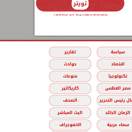
تويتر
Tweets by elzmannewseg
سياسة
تقارير
اقتصاد
حوادث
تكنولوجيا
منوعات
مصر العظمى
كاريكاتير
ل رئيس التحرير
الصحف
الزمان الخالد
البث المباشر
سماء عربية
الانفوجراف