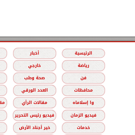
الرئيسية
أخبار
رياضة
خارجي
فن
صحة وطب
محافظات
العدد الورقي
وا إسلاماه
مقالات الرأي
مقا
فيديو الزمان
فيديو رئيس التحرير
خدمات
خير أجناد الأرض