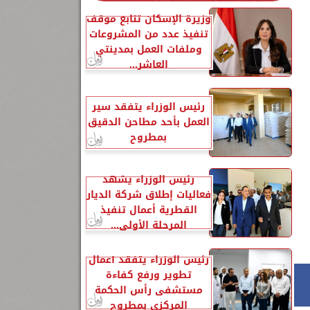
وزيرة الإسكان تتابع موقف
تنفيذ عدد من المشروعات
وملفات العمل بمدينتي
العاشر...
رئيس الوزراء يتفقد سير
العمل بأحد مطاحن الدقيق
بمطروح
ا
رئيس الوزراء يشهد
فعاليات إطلاق شركة الديار
القطرية أعمال تنفيذ
المرحلة الأولى...
رئيس الوزراء يتفقد أعمال
تطوير ورفع كفاءة
مستشفى رأس الحكمة
المركزي بمطروح