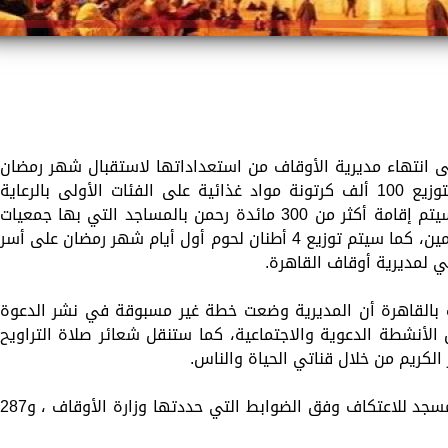
على انتهاء مديرية الأوقاف من استعداداتها لاستقبال شهر رمضان
المعظم.. مشيرا إلى أن المديرية ستقوم بتوزيع 100 ألف كرتونة مواد غذائية على الفئات الأولى بالرعاية
بالتنسيق مع مديرية التضامن الاجتماعي، وسيتم إقامة أكثر من 300 مائدة رحمن بالمساجد التي بها جمعيات
خيرية ولجان زكاة لتقديم وجبات ساخنة للصائمين، كما سيتم توزيع 4 أطنان لحوم أول أيام شهر رمضان على أسر
ي لمديرية أوقاف القاهرة.
ف بالقاهرة أن المديرية وضعت خطة غير مسبوقة في نشر الدعوة
لأنشطة الدعوية والاجتماعية، كما ستنقل شعائر صلاة التراويح
لكريم من خلال قناتي الحياة والناس.
وأشار مدير المديرية إلى أنه تم إعداد 500 مسجد للاعتكاف وفق الضوابط التي حددتها وزارة الأوقاف ، و87