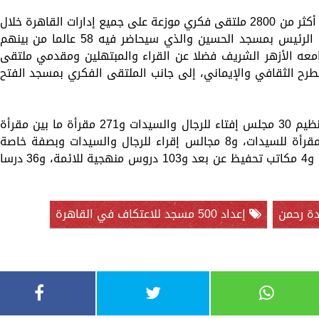
وأضاف مدير مديرية الأوقاف أنه سيتم إعداد أكثر من 2800 ملتقى فكري موزعة على جميع إدارات القاهرة خلال
شهر رمضان، بالإضافة إلى الملتقى الفكري الرئيس بمسجد الحسين والذي سيحاضر فيه 58 عالما من بينهم
امعه الأزهر الشريف فضلا عن القراء والمبتهلين ومقدمي ملتقى
لطرح الثقافي والإيماني، إلى جانب الملتقى الفكري بمسجد الفتح
وأشار مدير مديرية الأوقاف إلى أنه سيتم تنظيم 30 مجلس إفتاء للرجال والسيدات و271 مقرأة ما بين مقرأة
للأئمة ومقارئ للجمهور ومقرأة نموذجية ومقرأة للسيدات، و8 مجالس إقراء للرجال والسيدات وبصفة خاصة
مجلس الحديث، و6 مكاتب تحفيظ قرآن كريم، و4 مكاتب تحفيظ عن بعد و103 دروس منهجية للائمة، و36 درس
إعداد 500 مسجد للاعتكاف في القاهرة