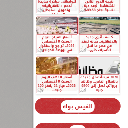
نتيجة الدور الثاني
للواجهة.. مبادرة جديدة
للشهادة الإعدادية
لدعم «الكهربائية»
بنسبة نجاح 89.58%
وتمويل استبدال
السيارات...
كشف أثري جديد
أسعار الفراخ اليوم
بالدقهلية.. جبانة تمتد
السبت 8 أغسطس
من عصر ما قبل
2026.. تراجع واستقرار
الأسرات حتى...
في بورصة الدواجن
3070 فرصة عمل جديدة
أسعار الذهب اليوم
بالقطاع الخاص.. وظائف
السبت 8 أغسطس
برواتب تصل إلى 9500
2026.. عيار 21 يقفز 100
جنيه
جنيه...
الفيس بوك