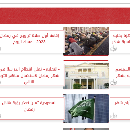
زة بكلية
إقامة أول صلاة تراويح في رمضان
ناسبة شهر
2023.. مساء اليوم
 السيسي
«التعليم» تعلن انتظام الدراسة في
ية بشهر
شهر رمضان لاستكمال مناهج الترم
الثاني
أيام شهر
السعودية تعلن تعذر رؤية هلال
رمضان