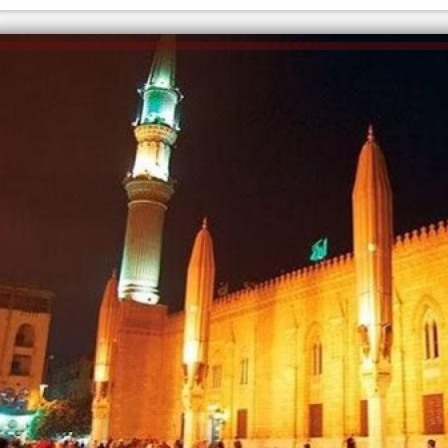
إلهام شرشر تكتب: دي مبقتش كورة..
إلهام شرشر تكتب: «صلاح» ملك
دي سياسة
المحبة.. رسول السلام والإنسانية