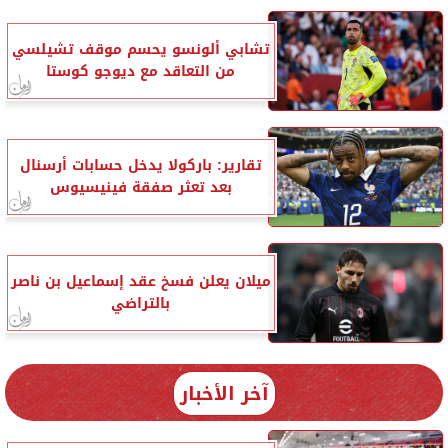
تشابي ألونسو يحسم موقف تشيلسي
من التعاقد مع ديوجو كوستا
تقارير: باركولا يدخل حسابات أرسنال
بعد تعثر صفقة فينيسيوس
ميلان يعلن فسخ عقد إسماعيل بن ناصر
بالتراضي
آخر الأخبار