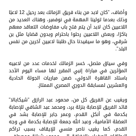
وأضاف، "كان لابد من بناء فريق الزمالك بعد رحيل 12 لاعبًا
وذلك بعدما تولينا المهمة في نوفمبر، وهناك العديد من
اللاعبين كان لابد أن يتم فتح باب مفاوضات التعاقد معهم
باكرًا، وبعض اللاعبين رحلوا باحترام وبدون قضايا مثل بن
شرقي، وهو ما سيفيدنا حال طلبنا لاعبين آخرين من نفس
البلد".
وفي سياق متصل، خسر الزمالك لخدمات عدد من لاعبيه
المؤثرين في مباراة إنبي المقرر لها مساء اليوم الأحد
باستاد القاهرة الدولي، ضمن مباريات الجولة الحادية
والعشرين لمسابقة الدوري المصري الممتاز.
ويغيب عن الفريق كل من، محمود عبد الرازق "شيكابالا"
قائد الفريق للإصابة بنزلة برد، ومحمد عبد الشافي للإصابة
بكدمة في أنكل القدم، وعمر جابر للإصابة بشد في
العضلة الأمامية، وعبد الله جمعة للإصابة بكدمة في وجه
القدم، كما يغيب ناصر منسي للإيقاف بسبب تراكم