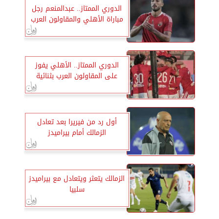
الدوري الممتاز.. عبدالمنعم رجل
مباراة الأهلي والمقاولون العرب
الدوري الممتاز.. الأهلي يفوز
على المقاولون العرب بثنائية
أول رد من فيريرا بعد تعادل
الزمالك أمام بيراميدز
الزمالك يتعثر ويتعادل مع بيراميدز
سلبيا