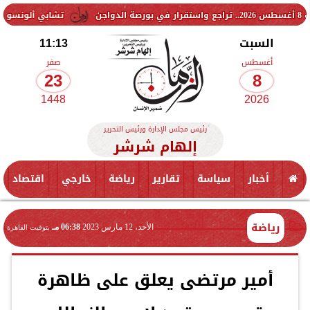
تشابي ألونسو يحسم موقف تشيلس
السبت
11:13
أغسطس
صفر
23
8
1448
2026
رئيس مجلس الإدارة ورئيس التحرير
إلهام شرشر
أخبار
سياسة
تقارير
رياضة
خارجي
اقتصاد
رياضة
الأحد، 12 مارس 2023
06:38 مـ
بتوقيت القاهرة
أمير مرتضى يعلق على ظاهرة