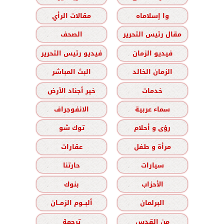
وا إسلاماه
مقالات الرأي
مقال رئيس التحرير
الصحف
فيديو الزمان
فيديو رئيس التحرير
الزمان الخالد
البث المباشر
خدمات
خير أجناد الأرض
سماء عربية
الانفوجراف
رؤى و أحلام
توك شو
مرأة و طفل
عقارات
سيارات
حارتنا
الأحزاب
بنوك
البرلمان
ألبــوم الزمــان
من القدس
ترجمة