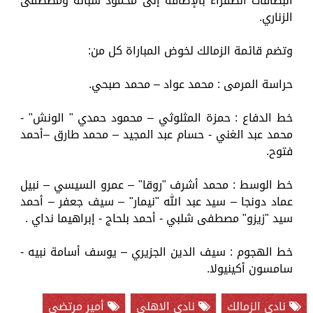
البطاقات الصفراء بالإضافة إلى محمود شبانة ومصطفى
الزناري.
وتضم قائمة الزمالك لخوض المباراة كل من:
حراسة المرمى : محمد عواد – محمد صبحي.
خط الدفاع : حمزة المثلوثي – محمود حمدي " الونش" -
محمد عبد الغني - حسام عبد المجيد – محمد طارق –أحمد
فتوح.
خط الوسط : محمد أشرف "روقا" – عمرو السيسي – نبيل
عماد دونجا – سيد عبد الله "نيمار" – سيف جعفر – أحمد
سيد "زيزو" مصطفى شلبي - أحمد بلحاج - إبراهيما نداي .
خط الهجوم : سيف الدين الجزيري – يوسف أسامة نبيه -
سامسون أكينيولا.
نادي الزمالك
نادي الاهلي
أمير مرتضي