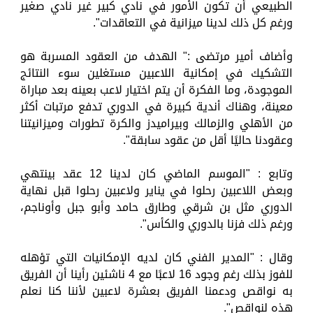
الطبيعي أن تكون الأمور في نادي كبير غير نادي صغير
ورغم كل ذلك لدينا ميزانية في التعاقدات".
وأضاف أمير مرتضى :" الهدف من العقود المسربة هو
التشكيك في إمكانية اللاعبين مستغلين سوء النتائج
الموجودة، وما الفكرة أن يتم اختيار لاعب بعينه بعد مباراة
معينة، وهناك أندية كبيرة في الدوري تدفع مرتبات أكثر
من الأهلي والزمالك وبيراميدز والكرة تطورات وميزانيتنا
وعقودنا حاليًا أقل من عقود سابقة".
وتابع : "الموسم الماضي كان لدينا 12 عقد بينتهي
وبعض اللاعبين رحلوا في يناير ولاعبين رحلوا قبل نهاية
الدوري مثل بن شرقي وطارق حامد وأبو جبل وأوناجم،
ورغم ذلك فزنا بالدوري والكأس".
وقال : "المدير الفني كان لديه الإمكانيات التي تؤهله
للفوز بذلك رغم وجود 16 لاعبًا مع 4 ناشئين رأينا أن الفريق
به نواقص ودعمنا الفريق بعشرة لاعبين لأننا كنا نعلم
هذه لنواقص".