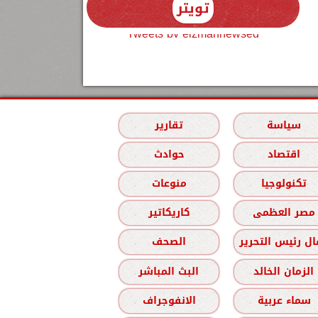
تويتر
Tweets by elzmannewseg
سياسة
تقارير
اقتصاد
حوادث
تكنولوجيا
منوعات
مصر العظمى
كاريكاتير
ل رئيس التحرير
الصحف
الزمان الخالد
البث المباشر
سماء عربية
الانفوجراف