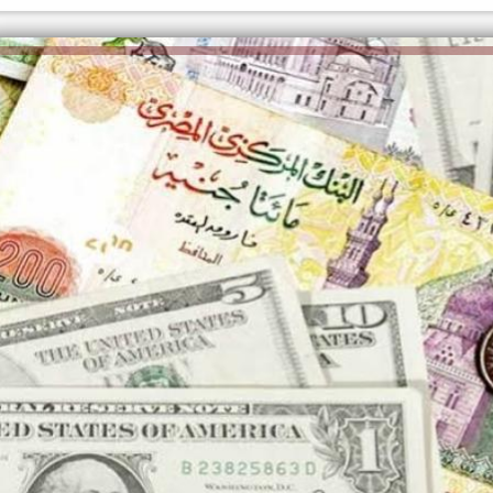
الكاتبة إلهام شرشر تهنئ الرئيس
السيسي بعيد ميلاده وتُشيد بجهوده
إلهام شرشر تكتب: دي مبقتش كورة..
في بناء الدولة
دي سياسة