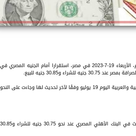
سجّلت أسعار العملات الأجنبية والعربية اليوم، الأربعاء 19-7-2023 في مصر، استقرارا أمام الجنيه المصري في
للشراء و30.85 جنيه للبيع.
وبالتالي ترصد «الزمان»، أسعار العملات الأجنبية والعربية اليوم 19 يوليو وفقًا لآخر تحديث لها وجاءت على النحو
سجل سعر الدولار الأمريكي وفقًا لآخر تحديث في البنك الأهلي المصري عند نحو 30.75 جنيه للشراء و0.85