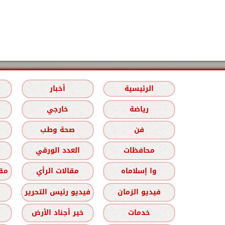
الرئيسية
أخبار
رياضة
خارجي
فن
صحة وطب
محافظات
العدد الورقي
وا إسلاماه
مقالات الرأي
مقا
فيديو الزمان
فيديو رئيس التحرير
خدمات
خير أجناد الأرض