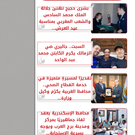
بشرى حجيج تهنئ جلالة
الملك محمد السادس
والشعب المغربي بمناسبة
عيد العرش...
السبت.. جاليري ضي
الزمالك يكرم الكابتن محمد
عبد الواحد
تقديرًا لمسيرةٍ متميزة في
خدمة القطاع الصحي..
محافظ الغربية يكرّم وكيل
وزارة...
محافظ الإسكندرية يعقد
لقاءً جماهيريًا بمركز
ومدينة برج العرب ويوجه
بسرعة الاستجابة...