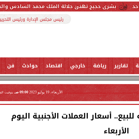
يج تهنئ جلالة الملك محمد السادس والشعب المغربي بمنا
رئيس مجلس الإدارة ورئيس التحرير
ة
تقارير
رياضة
خارجي
اقتصاد
حوادث
فن
الأربعاء، 19 يوليو 2023
09:00 صـ
بتوقيت الق
 يسجل 30.85 جنيه للبيع.. أسعار العملات الأجنبية اليوم
الأربعاء