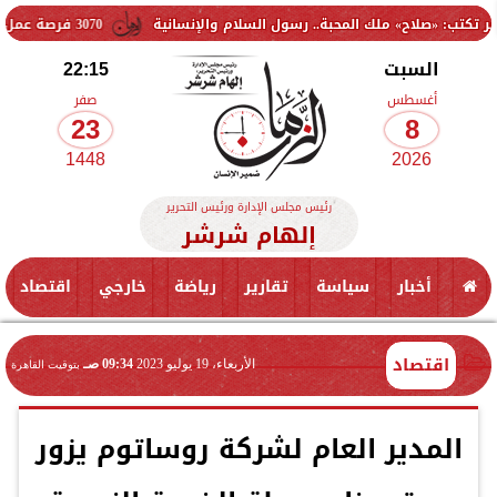
المحبة.. رسول السلام والإنسانية
3070 فرصة عمل جديدة بالقطاع الخاص.. وظائف برواتب تصل إلى 9500 جنيه
السبت
22:15
أغسطس
صفر
23
8
1448
2026
رئيس مجلس الإدارة ورئيس التحرير
إلهام شرشر
أخبار
سياسة
تقارير
رياضة
خارجي
اقتصاد
اقتصاد
الأربعاء، 19 يوليو 2023
09:34 صـ
بتوقيت القاهرة
المدير العام لشركة روساتوم يزور