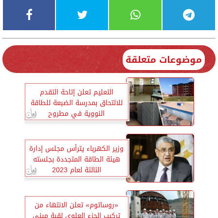
موضوعات متعلقة
التعليم تعلن إتاحة التقدم
للالتحاق بمدرسة الضبعة للطاقة
النووية في مطروح
وزير الكهرباء يترأس مجلس إدارة
هيئة الطاقة المتجددة بجلسته
الثالثة لعام 2023
«روساتوم» تعلن الانتهاء من
تركيب الجزء العلوي لقبة مبنى