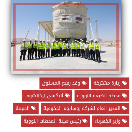
زيارة مشتركة
وفد رفيع المستوى
محطة الضبعة النووية
أليكسي ليخاتشوف
المدير العام لشركة روساتوم الحكومية
الضبعة
وزير الكهرباء
رئيس هيئة المحطات النووية