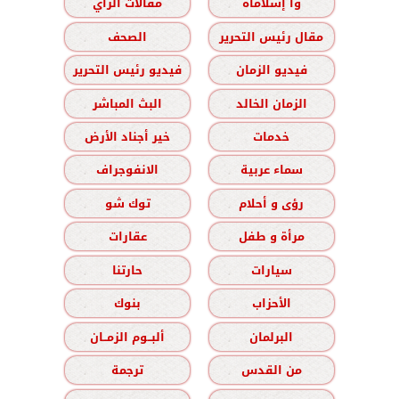
وا إسلاماه
مقالات الرأي
مقال رئيس التحرير
الصحف
فيديو الزمان
فيديو رئيس التحرير
الزمان الخالد
البث المباشر
خدمات
خير أجناد الأرض
سماء عربية
الانفوجراف
رؤى و أحلام
توك شو
مرأة و طفل
عقارات
سيارات
حارتنا
الأحزاب
بنوك
البرلمان
ألبــوم الزمــان
من القدس
ترجمة