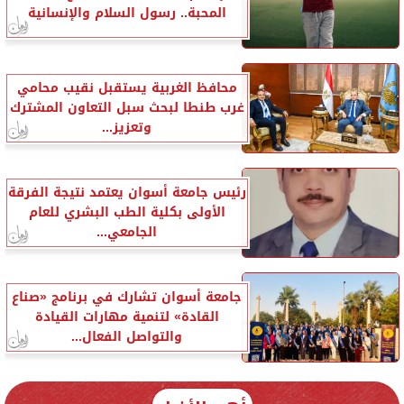
المحبة.. رسول السلام والإنسانية
محافظ الغربية يستقبل نقيب محامي
غرب طنطا لبحث سبل التعاون المشترك
وتعزيز...
رئيس جامعة أسوان يعتمد نتيجة الفرقة
الأولى بكلية الطب البشري للعام
الجامعي...
جامعة أسوان تشارك في برنامج «صناع
القادة» لتنمية مهارات القيادة
والتواصل الفعال...