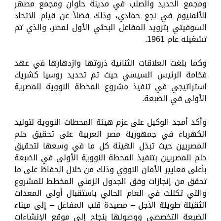
ومجمع الحديد والصلب في مدينة حلوان ومجمع مصهر
للألمنيوم في نجع حمادي، وذلك فضلاً عن قيام الاتحاد
السوفيتي بتزويد المفاعل البحثي الأول لمصر، والذي تم
تشغيله عام 1961.
وكما بلغت العلاقات الثنائية ذروتها وازدهارها في عهد
فخامة الرئيس السيسي حيث تم تحديد روسيا كشريك
استراتيجي في تنفيذ مشروع المحطة النووية المصرية
الأولى في الضبعة.
وأكد أمجد الوكيل على عزم هيئة المحطات النووية لتوليد
الكهرباء في جمهورية مصر العربية على تحقيق حلم
المصريين حيث تبذل الهيئة كل ما في وسعها لتحقيق
حلم المصريين بتنفيذ المحطة النووية الأولى في الضبعة
بأعلى معايير الأمان النووي وذلك من خلال الحفاظ على ما
تحقق من إنجازات وفق الجدول الزمني المخطط للمشروع
والتي تكللت في العام الحالي باستقبال أولى المعدات
الثقيلة طويلة الأجل – مصيدة قلب المفاعل – إلى ميناء
الضبعة التخصصي ووصولها بنجاح إلى موقع الإنشاءات