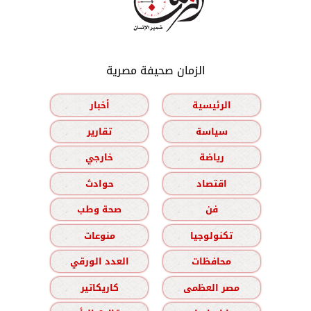
الزمان صحيفة مصرية
الرئيسية
أخبار
سياسة
تقارير
رياضة
خارجي
اقتصاد
حوادث
فن
صحة وطب
تكنولوجيا
منوعات
محافظات
العدد الورقي
مصر العظمى
كاريكاتير