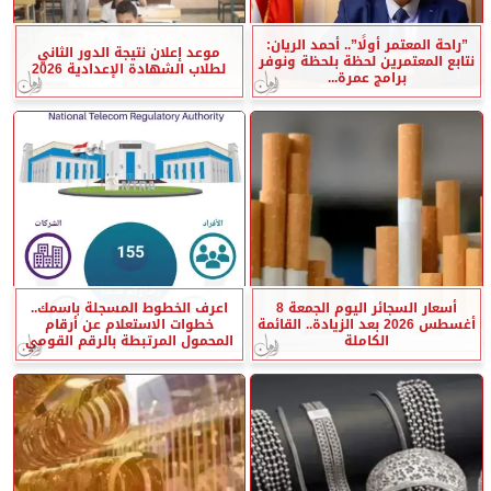
”راحة المعتمر أولًا”.. أحمد الريان:
موعد إعلان نتيجة الدور الثاني
نتابع المعتمرين لحظة بلحظة ونوفر
لطلاب الشهادة الإعدادية 2026
برامج عمرة...
أسعار السجائر اليوم الجمعة 8
اعرف الخطوط المسجلة باسمك..
أغسطس 2026 بعد الزيادة.. القائمة
خطوات الاستعلام عن أرقام
الكاملة
المحمول المرتبطة بالرقم القومي