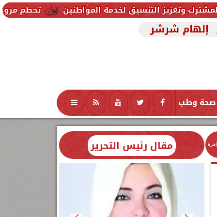
نسيق لخدمة المواطنين
تحطم مروحية أثناء مكافحة حري
إلهام شرشر
صحة وطب
تكنولوجيا
منوعات
محافظات
مقال رئيس التحرير
اهرة