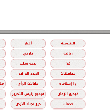
الرئيسية
أخبار
رياضة
خارجي
فن
صحة وطب
محافظات
العدد الورقي
وا إسلاماه
مقالات الرأي
مقا
فيديو الزمان
فيديو رئيس التحرير
خدمات
خير أجناد الأرض