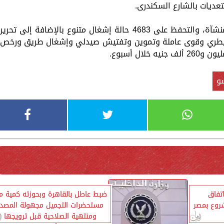
تعديات بالشارع السكندرى.
وأسفرت الحملات عن غلق وتشميع عدد 39 منشآة، والتحفظ على 4683 حالة إشغال متنوع بالإضافة إلى تحرير
وطب بيطري وقوى عاملة وتموين وتفتيش صيدلي وإشغال طريق ورخص
و
تفاق
ضبط عاطل بالقاهرة وبحوزته كمية م
روع بمصر
مستحضرات التجميل مجهولة المصدر
ومنتهية الصلاحية قبل ترويجها