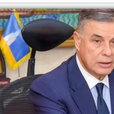
الكاتبة إلهام شرشر تهنئ الرئيس
السيسي بعيد ميلاده وتُشيد بجهوده
إلهام شرشر تكتب: دي مبقتش كورة..
في بناء الدولة
دي سياسة