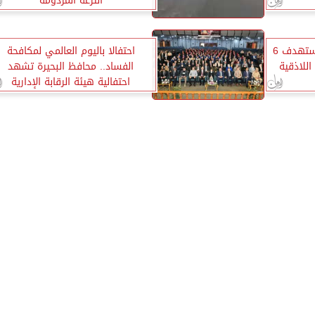
الترعة المردومة
أمبري: الجيش الإسرائيلي استهدف 6
احتفالا باليوم العالمي لمكافحة
للاذقية
الفساد.. محافظ البحيرة تشهد
احتفالية هيئة الرقابة الإدارية