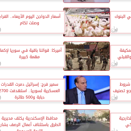
بالأسواق
في البنوك
أسعار الدواجن اليوم الأربعاء.. الفراخ
وصلت لكام
لمكيفة
أميركا: قواتنا باقية في سوريا لإكما
القبلي
مهمة كبيرة
ا شروط
سمير فرج: إسرائيل دمرت القدرات
اجع تصنيف
العسكرية لسوريا.. استهدفت 0
دبابة و500 طائرة
خارجية
محافظ الإسكندرية يكلف مديرية
كي
الطرق باستئناف أعمال الرصف بشار