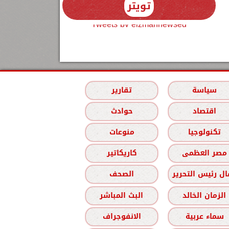
تويتر
Tweets by elzmannewseg
سياسة
تقارير
اقتصاد
حوادث
تكنولوجيا
منوعات
مصر العظمى
كاريكاتير
ل رئيس التحرير
الصحف
الزمان الخالد
البث المباشر
سماء عربية
الانفوجراف