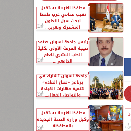
محافظ الغربية يستقبل
نقيب محامي غرب طنطا
لبحث سبل التعاون
المشترك وتعزيز...
رئيس جامعة أسوان يعتمد
نتيجة الفرقة الأولى بكلية
الطب البشري للعام
الجامعي...
جامعة أسوان تشارك في
برنامج «صناع القادة»
لتنمية مهارات القيادة
والتواصل الفعال...
محافظ الغربية يستقبل
ن
وكيل وزارة الصحة الجديدة
بالمحافظة