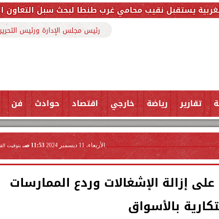
ب محامي غرب طنطا لبحث سبل التعاون المشترك وتعزيز الت
رئيس مجلس الإدارة ورئيس التحرير
ة
تقارير
رياضة
خارجي
اقتصاد
حوادث
فن
الأربعاء، 11 ديسمبر 2024
11:53 صـ
بتوقيت الق
لى إزالة الإشغالات وردع الممارسات
تكارية بالأسواق