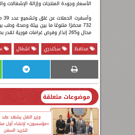
الأسعار وجودة المنتجات وإزالة الإشغالات وال
732 محضرًا متنوعًا ما بين بيئة وصحة 
محال و265 إنذار وفرض غرامات فورية تقدر بمليون و260 ألف جنيه خلال أسبوع.
محافظ
سكندري
اشغال
س
موضوعات متعلقة
وزير النقل يشهد عقد ا
«مؤسسون» لإنشاء أول مش
لتخريد السفن