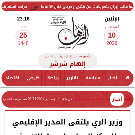
ويضات عن قتلى وجرحى خلال 50 عاما
جراحة استغرقت 5 ساعات.. استئصال ورم وإعادة بناء الفك السفلي لمريضة في المنيا
الإثنين
23:16
أغسطس
صفر
25
10
1448
2026
رئيس مجلس الإدارة ورئيس التحرير
إلهام شرشر
أخبار
سياسة
تقارير
رياضة
خارجي
اقتصاد
أخبار
الأربعاء، 11 ديسمبر 2024
09:21 صـ
بتوقيت القاهرة
وزير الري يلتقى المدير الإقليمي