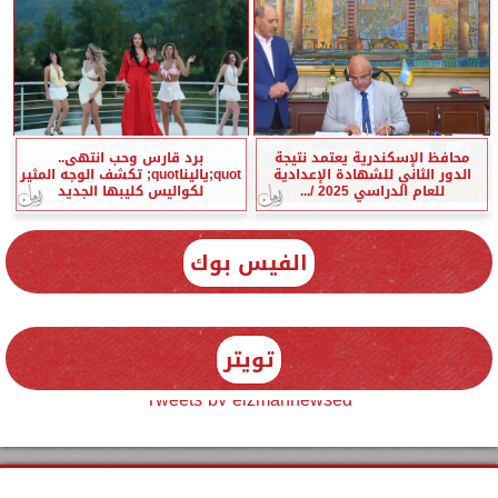
محافظ الإسكندرية يعتمد نتيجة
برد قارس وحب انتهى..
الدور الثاني للشهادة الإعدادية
quot;ياليناquot; تكشف الوجه المثير
للعام الدراسي 2025 /...
لكواليس كليبها الجديد
الفيس بوك
تويتر
Tweets by elzmannewseg