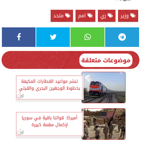
وزير
ري
امم
متحد
موضوعات متعلقة
ننشر مواعيد القطارات المكيفة
بخطوط الوجهين البحري والقبلي
أميركا: قواتنا باقية في سوريا
لإكمال مهمة كبيرة