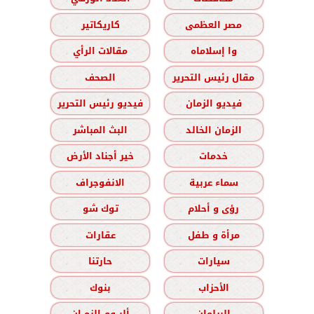
مصر العظمى
كاريكاتير
وا إسلاماه
مقالات الرأي
مقال رئيس التحرير
الصحف
فيديو الزمان
فيديو رئيس التحرير
الزمان الخالد
البث المباشر
خدمات
خير أجناد الأرض
سماء عربية
الانفوجراف
رؤى و أحلام
توك شو
مرأة و طفل
عقارات
سيارات
حارتنا
الأحزاب
بنوك
البرلمان
ألبــوم الزمــان