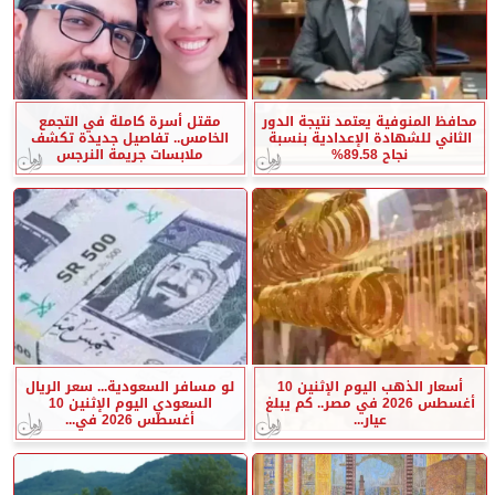
محافظ المنوفية يعتمد نتيجة الدور
مقتل أسرة كاملة في التجمع
الثاني للشهادة الإعدادية بنسبة
الخامس.. تفاصيل جديدة تكشف
نجاح 89.58%
ملابسات جريمة النرجس
أسعار الذهب اليوم الإثنين 10
لو مسافر السعودية... سعر الريال
أغسطس 2026 في مصر.. كم يبلغ
السعودي اليوم الإثنين 10
عيار...
أغسطس 2026 في...