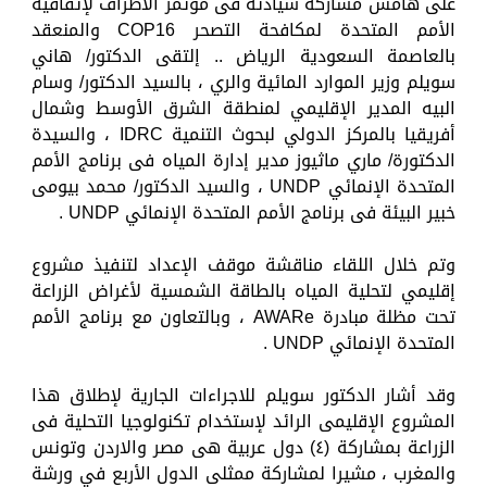
على هامش مشاركة سيادته فى مؤتمر الأطراف لإتفاقية
الأمم المتحدة لمكافحة التصحر COP16 والمنعقد
بالعاصمة السعودية الرياض .. إلتقى الدكتور/ هاني
سويلم وزير الموارد المائية والري ، بالسيد الدكتور/ وسام
البيه المدير الإقليمي لمنطقة الشرق الأوسط وشمال
أفريقيا بالمركز الدولي لبحوث التنمية IDRC ، والسيدة
الدكتورة/ ماري ماثيوز مدير إدارة المياه فى برنامج الأمم
المتحدة الإنمائي UNDP ، والسيد الدكتور/ محمد بيومى
خبير البيئة فى برنامج الأمم المتحدة الإنمائي UNDP .
وتم خلال اللقاء مناقشة موقف الإعداد لتنفيذ مشروع
إقليمي لتحلية المياه بالطاقة الشمسية لأغراض الزراعة
تحت مظلة مبادرة AWARe ، وبالتعاون مع برنامج الأمم
المتحدة الإنمائي UNDP .
وقد أشار الدكتور سويلم للاجراءات الجارية لإطلاق هذا
المشروع الإقليمى الرائد لإستخدام تكنولوجيا التحلية فى
الزراعة بمشاركة (٤) دول عربية هى مصر والاردن وتونس
والمغرب ، مشيرا لمشاركة ممثلى الدول الأربع في ورشة