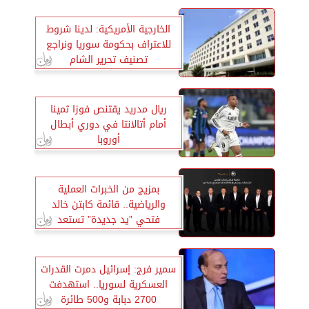
الخارجية الأمريكية: لدينا شروط
للاعتراف بحكومة سوريا ونراجع
تصنيف تحرير الشام
ريال مدريد يقتنص فوزا ثمينا
أمام أتالانتا في دوري أبطال
أوروبا
بمزيج من الخبرات العملية
والرياضية.. قائمة كابتن خالد
فتحي ”يد جديدة” تستعد
لانتخابات الاتحاد المصري لكرة
اليد
سمير فرج: إسرائيل دمرت القدرات
العسكرية لسوريا.. استهدفت
2700 دبابة و500 طائرة