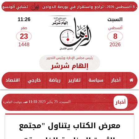
تشابي ألونسو يحسم موقف تشيل
السبت
11:26
أغسطس
صفر
23
8
1448
2026
رئيس مجلس الإدارة ورئيس التحرير
إلهام شرشر
أخبار
سياسة
تقارير
رياضة
خارجي
اقتصاد
أخبار
السبت، 25 يناير 2025
11:55 صـ
بتوقيت القاهرة
معرض الكتاب يتناول "مجتمع