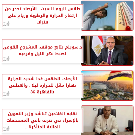
طقس اليوم السبت.. الأرصاد تحذر من
ارتفاع الحرارة والرطوبة ورياح على
فترات
د.سويلم يتابع موقف..المشروع القومي
لضبط نهر النيل وفرعيه
الأرصاد: الطقس غدا شديد الحرارة
نهارا مائل للحرارة ليلا.. والعظمى
بالقاهرة 36
نقابة الفلاحين تناشد وزير التموين
بالإسراع في صرف باقي المستحقات
المالية المتأخرة...