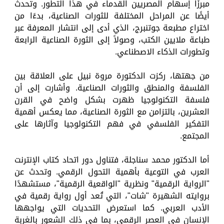
مبرزًا إسهام المصريين القدماء في هذا التطور. وتحدث
أيضًا عن المراحل المختلفة للثورات الصناعية، بدءًا من
اختراع مطبعة جوتنبرج، الذي أدى إلى انتشار المعرفة عبر
طباعة ملايين الكتب، وصولاً إلى الثورة الصناعية الرابعة
وتطورات الذكاء الاصطناعي.
من جهتها، ركزت الدكتورة مروة نبيل على العلاقة بين
الفلسفة والمنطق والثورات الصناعية. وأشارت إلى أن
فلسفة التكنولوجيا ظهرت بشكل واضح في القرن
العشرين، بالتزامن مع الثورة الصناعية، مما يعكس أهمية
التفكير الفلسفي في فهم التكنولوجيا وآثارها على
المجتمع.
أما الدكتور محمد سناجلة، فتناول دور اتحاد كتاب الإنترنت
العرب في التوعية بأهمية التحول الرقمي. وتحدث عن
"الرواية الرقمية" ونظرية "الواقعية الرقمية"، مستشهدًا
بروايته الشهيرة "شات"، التي تُعد أول رواية رقمية في
الأدب العربي. كما استعرض التحديات التي يواجهها
الإنسان في العصر الرقمي، بما في ذلك الشعور بالغربة