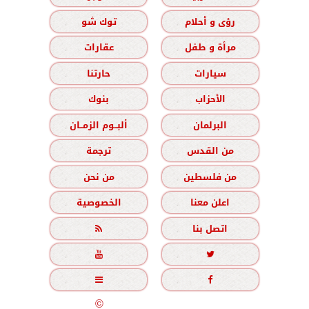
رؤى و أحلام
توك شو
مرأة و طفل
عقارات
سيارات
حارتنا
الأحزاب
بنوك
البرلمان
ألبــوم الزمــان
من القدس
ترجمة
من فلسطين
من نحن
اعلن معنا
الخصوصية
اتصل بنا





جميع الحقوق محفوظة
©