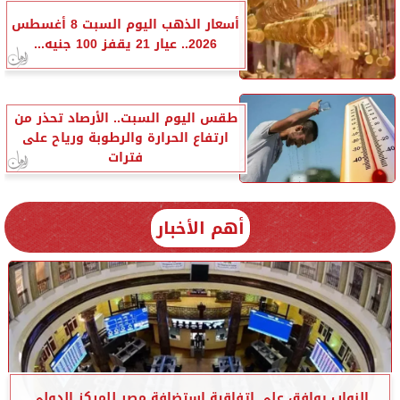
أسعار الذهب اليوم السبت 8 أغسطس
2026.. عيار 21 يقفز 100 جنيه...
طقس اليوم السبت.. الأرصاد تحذر من
ارتفاع الحرارة والرطوبة ورياح على
فترات
أهم الأخبار
النواب يوافق على اتفاقية استضافة مصر للمركز الدولي