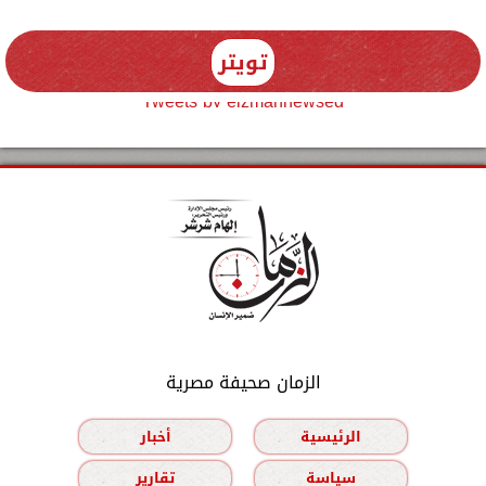
تويتر
Tweets by elzmannewseg
الزمان صحيفة مصرية
الرئيسية
أخبار
سياسة
تقارير