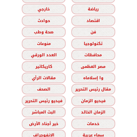
رياضة
خارجي
اقتصاد
حوادث
فن
صحة وطب
تكنولوجيا
منوعات
محافظات
العدد الورقي
مصر العظمى
كاريكاتير
وا إسلاماه
مقالات الرأي
مقال رئيس التحرير
الصحف
فيديو الزمان
فيديو رئيس التحرير
الزمان الخالد
البث المباشر
خدمات
خير أجناد الأرض
سماء عربية
الانفوجراف