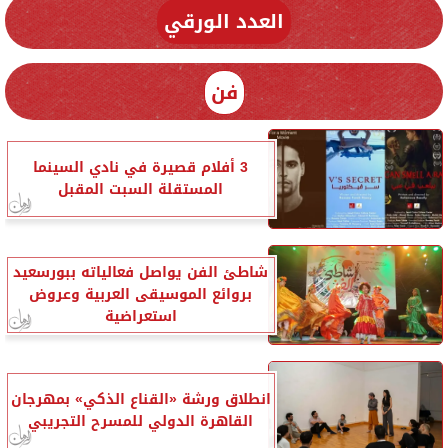
العدد الورقي
فن
3 أفلام قصيرة في نادي السينما
المستقلة السبت المقبل
شاطئ الفن يواصل فعالياته ببورسعيد
بروائع الموسيقى العربية وعروض
استعراضية
انطلاق ورشة «القناع الذكي» بمهرجان
القاهرة الدولي للمسرح التجريبي