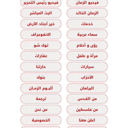
فيديو الزمان
فيديو رئيس التحرير
الزمان الخالد
البث المباشر
خدمات
خير أجناد الأرض
سماء عربية
الانفوجراف
رؤى و أحلام
توك شو
مرأة و طفل
عقارات
سيارات
حارتنا
الأحزاب
بنوك
البرلمان
ألبــوم الزمــان
من القدس
ترجمة
من فلسطين
من نحن
اعلن معنا
الخصوصية