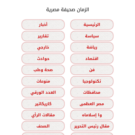
الزمان صحيفة مصرية
الرئيسية
أخبار
سياسة
تقارير
رياضة
خارجي
اقتصاد
حوادث
فن
صحة وطب
تكنولوجيا
منوعات
محافظات
العدد الورقي
مصر العظمى
كاريكاتير
وا إسلاماه
مقالات الرأي
مقال رئيس التحرير
الصحف