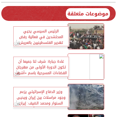
موضوعات متعلقة
الرئيس السيسي يحيي
المحتشدين في فعالية رفض
تهجير الفلسطينيين بالعريش
غادة جبارة: شرف لنا جميعا أن
تكون الدورة الأولى من مهرجان
الفضاءات المسرحية باسم «أشرف
زكي»
وزير الدفاع الإسرائيلي يزعم
وجود مراسلات بين إيران ويحيى
السنوار ومحمد الضيف: إيران
دعمت خطة 7 أكتوبر