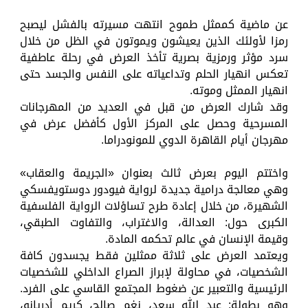
عن ماضية كممثل طموح انتهت مسيرته بالفشل ليصبح
رمزا لأولئك الذين يعيشون ويموتون في الظل من خلال
سرد مؤثر ورمزية بصرية تأخذ العرض في رحلة عاطفية
تعكس انهيار الحلم وتداعياته على النفس والجسد حتى
انهيار الممثل وموته.
وقد شارك العرض من قبل في العديد من المهرجانات
المسرحية وحصل على المركز الأول كأفضل عرض في
مهرجان أيام القاهرة الدوي للمونودراما.
واختتم اليوم بعرض ثالث بعنوان «الجريمة والعقاب»
وهي معالجة درامية جديدة لرواية فيودور دوستويفسكي
الشهيرة، من خلال إعادة طرح تساؤلات الرواية الفلسفية
الكبرى حول: العدالة، والاغتراب، والتفاوت الطبقي،
وقيمة الإنسان في عالم تحكمه المادة.
ويعتمد العرض على ثلاثة ممثلين فقط يجسدون كافة
الشخصيات، في محاولة لإبراز الصراع الداخلي للشخصيات
الرئيسية والتعبير عن ضغوط المجتمع القاسي على الفرد.
وهو بطولة: عبد الله سعد، نغم صالح، كريم أدريانو،