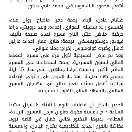
أشعار: محمود البنا، موسيقى: محمد علام، ديكور:
هشام عادل، أزياء: رحمة عمر، ماكياج: روان علاء،
إكسسوارات: سهيلة الهواري، إضاءة: وليد درويش، دراما
حركية: مناضل عنتر، انتاج مسرح نهاد صليحة تأليف:
فيودور دوستويفسكي، ترجمة: طارق عمار، إعداد: مارلين
كامبل وكيرت كولومبوس، إخراج: عماد علواني.
وقد تم عرض المسرحية لأول مرة على مسرح المعهد
العالي للفنون المسرحية، وتمت استضافته على المسرح
العائم الكبير، وحققت نجاحا جماهيريا على مدار 15 ليلة
بمسرح نهاد صليحة. وقد حاز العرض على جائزتي الإضاءة
وجائزة أفضل ممثلة لنغم صالح في مهرجان المسرح
العالمي بالمعهد العالي للفنون المسرحية.
الجدير بالذكر ان فاعليات اليوم الثلاثاء 8 ابريل ستبدأ
الساعة 7 م بأمسية فكرية بعنوان «رجل المسرح؛ الريادة،
العطاء» يديرها الدكتور هاني كمال في قاعة ثروت
عكاشة بالفرع الجديد للأكاديمية بشارع اليابان، والامسية