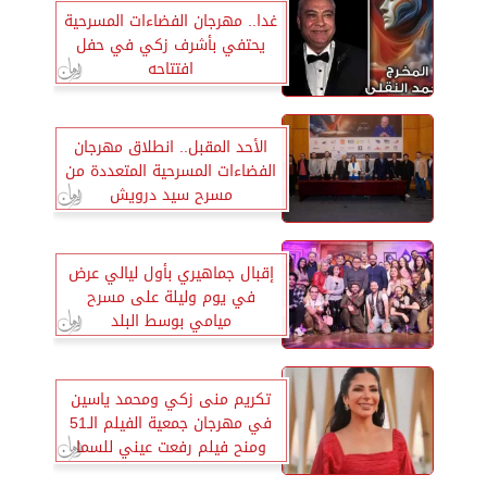
غدا.. مهرجان الفضاءات المسرحية
يحتفي بأشرف زكي في حفل
افتتاحه
الأحد المقبل.. انطلاق مهرجان
الفضاءات المسرحية المتعددة من
مسرح سيد درويش
إقبال جماهيري بأول ليالي عرض
في يوم وليلة على مسرح
ميامي بوسط البلد
تكريم منى زكي ومحمد ياسين
في مهرجان جمعية الفيلم الـ51
ومنح فيلم رفعت عيني للسما
شهادة تقدير