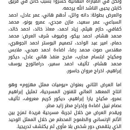
ولكن في المباراة النهائية خسروا بسبب خائن في فريق
كابتن يحيى الناشد الله يرحمه.
والعرض بطولة: دانه وائل، أدهم هاني، عمر عادل، احمد
السباعي، عمر سعيد، مازن مجدي، عمرو بونو، محمد
كفافي، حازم هيثم، زياد احمد، معاذ خالد، احمد خالد،
محمد هشام، احمد بيكو، وضيوف شرف العرض: محمد
حمام، امير عبد الواحد، تصميم البوستر احمد الجوهري،
مهندس صوت محمد رضا، اضاءة احمد صبحي، ملابس
ومكياج ابتسام محارب، مخرج منفذ هاني عادل، ديكور
محمد هشام، تأليف احمد سمير، دراماتورج يوسف
إبراهيم، اخراج مروان جاسور.
اما العرض الثاني بعنوان «يوميات ممثل مهزوم» وهو
انتاج المعهد العالي للفنون المسرحية، تمثيل إبراهيم
عمرو، مكياج يارا إبراهيم، ديكور كريم معروف، تأليف
عصام نبيل اضاءة وإخراج مطر زايد مطر.
ويقدم العرض من خلال تجربة مسرحية فريدة تمزج بين
الألم الإنساني والطموح المحطم من خلال الممثل الوحيد
الذي يتقمص دور شخص بلا مأوى ثم يكتشف تدريجيا.