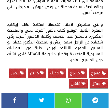
مقسمة الى ثلاث فقرات؛ الفقرة الأولى: متابعات نقدية
بواقع نصف ساعة محصلة عن بعض عروض المهرجان التي
عرضت أمس.
والتي ستعرض لاحقا، تقدمها استاذة نهلة إيهاب.
الفقرة الثانية: توقيع كتاب دكتور أشرف ذكي والمتحدث
الدكتورة ياسمين عبد الحسيب وكلمة الدكتور أشرف زكى
شهادة عن الراحل سعد اردش والمتحدث الدكتور جهاد ابو
العينين. الفقرة الثالثة: اوراق بحثية عن الفضاءات
المسرحية المتعددة وقضاياها: ورقة للأستاذ فادي نشأت
حول المسرح الغامر،…
مهرج
مسرح
فضاء
كابتن
يحي
ممثل
فاشل