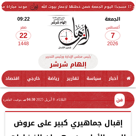
موعد مباراة مصر وإسبانيا في نص
الجمعة
09:22
أغسطس
صفر
22
7
1448
2026
رئيس مجلس الإدارة ورئيس التحرير
إلهام شرشر
أخبار
سياسة
تقارير
رياضة
خارجي
اقتصاد
فن
الثلاثاء، 8 أبريل 2025
04:30 مـ
بتوقيت القاهرة
إقبال جماهيري كبير على عروض