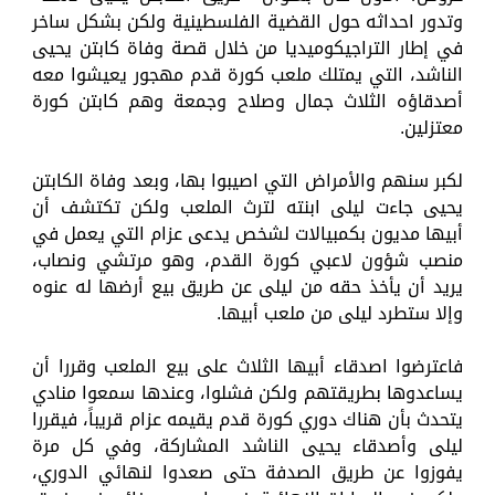
وتدور احداثه حول القضية الفلسطينية ولكن بشكل ساخر
في إطار التراجيكوميديا من خلال قصة وفاة كابتن يحيى
الناشد، التي يمتلك ملعب كورة قدم مهجور يعيشوا معه
أصدقاؤه الثلاث جمال وصلاح وجمعة وهم كابتن كورة
معتزلين.
لكبر سنهم والأمراض التي اصيبوا بها، وبعد وفاة الكابتن
يحيى جاءت ليلى ابنته لترث الملعب ولكن تكتشف أن
أبيها مديون بكمبيالات لشخص يدعى عزام التي يعمل في
منصب شؤون لاعبي كورة القدم، وهو مرتشي ونصاب،
يريد أن يأخذ حقه من ليلى عن طريق بيع أرضها له عنوه
وإلا ستطرد ليلى من ملعب أبيها.
فاعترضوا اصدقاء أبيها الثلاث على بيع الملعب وقررا أن
يساعدوها بطريقتهم ولكن فشلوا، وعندها سمعوا منادي
يتحدث بأن هناك دوري كورة قدم يقيمه عزام قريباً، فيقررا
ليلى وأصدقاء يحيى الناشد المشاركة، وفي كل مرة
يفوزوا عن طريق الصدفة حتى صعدوا لنهائي الدوري،