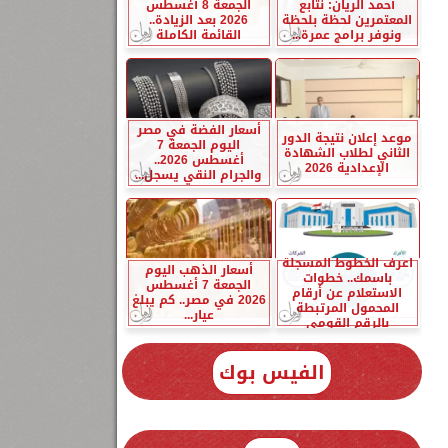
أحمد الريان: نتابع
الجمعة 8 أغسطس
المعتمرين لحظة بلحظة
2026 بعد الزيادة..
ونوفر برامج عمرة...
القائمة الكاملة
أسعار الفضة في مصر
موعد إعلان نتيجة الدور
اليوم الجمعة 7
الثاني لطلاب الشهادة
أغسطس 2026..
الإعدادية 2026
والجرام النقي يسجل...
اعرف الخطوط المسجلة
أسعار الذهب اليوم
باسمك.. خطوات
الجمعة 7 أغسطس
الاستعلام عن أرقام
2026 في مصر.. كم يبلغ
المحمول المرتبطة
عيار...
بالرقم القومي
الفيس بوك