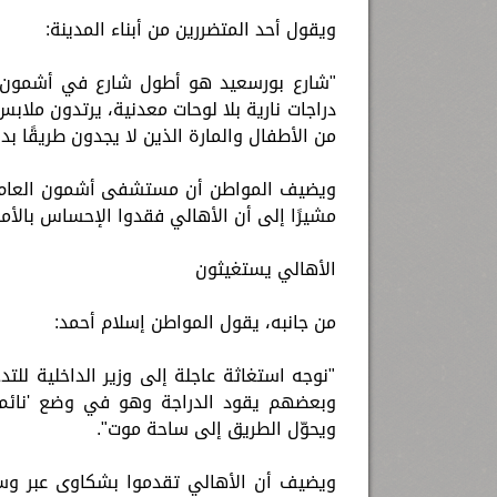
ويقول أحد المتضررين من أبناء المدينة:
"شارع بورسعيد هو أطول شارع في أشمون،
دراجات نارية بلا لوحات معدنية، يرتدون ملابس
من الأطفال والمارة الذين لا يجدون طريقًا بديلً
ويضيف المواطن أن مستشفى أشمون العام ت
مشيرًا إلى أن الأهالي فقدوا الإحساس بالأم
الأهالي يستغيثون
من جانبه، يقول المواطن إسلام أحمد:
"نوجه استغاثة عاجلة إلى وزير الداخلية للت
وبعضهم يقود الدراجة وهو في وضع 'نائم ع
ويحوّل الطريق إلى ساحة موت".
ويضيف أن الأهالي تقدموا بشكاوى عبر وسائ