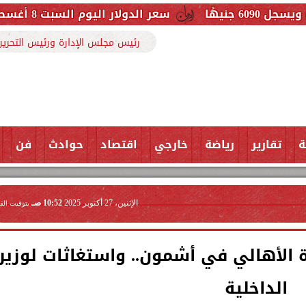
سعر الدولار اليوم السبت 8 أغسطس 2026.. استقرار أمام الجنيه في البنوك
رئيس مجلس الإدارة ورئيس التحرير
ة
تقارير
رياضة
خارجي
اقتصاد
حوادث
فن
الإثنين، 27 أكتوبر 2025
10:52 صـ
بتوقيت الق
 الأهالي في أشمون.. واستغاثات لوزير
الداخلية