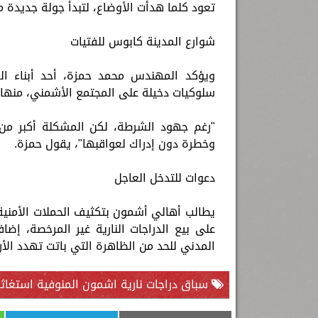
تعود كلما هدأت الأوضاع، لتبدأ جولة جديدة من
شوارع المدينة كابوس للفتيات
ويؤكد المهندس محمد حمزة، أحد أبناء ال
سلوكيات دخيلة على المجتمع الأشمني، منها 
"رغم جهود الشرطة، لكن المشكلة أكبر من 
وخطرة دون إدراك لعواقبها"، يقول حمزة.
دعوات للتدخل العاجل
يطالب أهالي أشمون بتكثيف الحملات الأمنية
على بيع الدراجات النارية غير المرخصة، إض
المدني للحد من الظاهرة التي باتت تهدد الأ
سباق دراجات نارية اشمون المنوفية استغاثة 