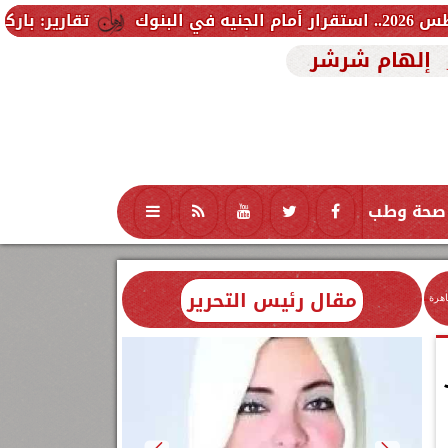
تقارير: باركولا يدخل حسابا
إلهام شرشر
صحة وطب
تكنولوجيا
منوعات
محافظات
مقال رئيس التحرير
اهرة