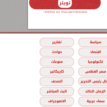
تويتر
Tweets by elzmannewseg
سياسة
تقارير
اقتصاد
حوادث
تكنولوجيا
منوعات
مصر العظمى
كاريكاتير
ل رئيس التحرير
الصحف
الزمان الخالد
البث المباشر
سماء عربية
الانفوجراف