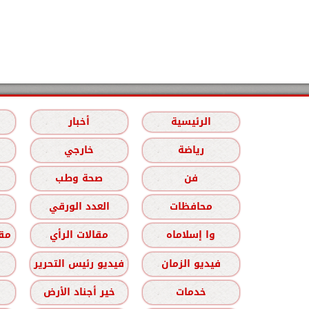
الرئيسية
أخبار
رياضة
خارجي
فن
صحة وطب
محافظات
العدد الورقي
وا إسلاماه
مقالات الرأي
مقا
فيديو الزمان
فيديو رئيس التحرير
خدمات
خير أجناد الأرض