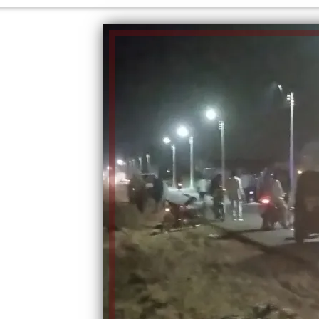
الكاتبة إلهام شرشر تهنئ الرئيس
السيسي بعيد ميلاده وتُشيد بجهوده
إلهام شرشر تكتب: دي مبقتش كورة..
في بناء الدولة
دي سياسة