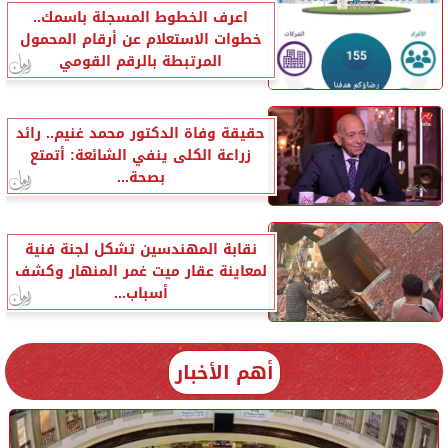
اعرف الخطوط المسجلة باسمك..
خطوات الاستعلام عن أرقام المحمول
المرتبطة بالرقم القومي
حقيقة وفاة الدكتور محمد غنيم.. رائد
زراعة الكلى ينفي الشائعة: أتمتع
بصحة...
نقابة المهندسين تشكل لجنة فنية
لمعاينة عقار ميت غمر المنهار وكشف
أسباب...
أهم الأخبار