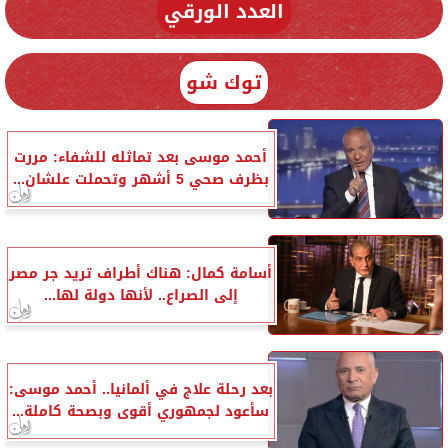
العدد الورقي
توك شو
أحمد موسى بعد تماثله للشفاء: مررت
بظرف صحي 5 أشهر وتحملت علشان...
أسامة كمال: هناك أطراف تريد جر مصر
إلى الصراع.. لأنها دولة لها...
بعد رحلة علاج في ألمانيا.. أحمد موسى:
سأعود لجمهوري أقوى وبصحة كاملة...