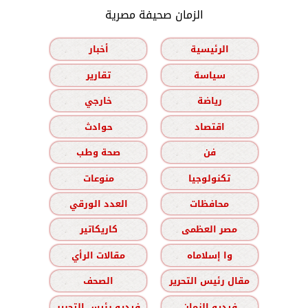
الزمان صحيفة مصرية
الرئيسية
أخبار
سياسة
تقارير
رياضة
خارجي
اقتصاد
حوادث
فن
صحة وطب
تكنولوجيا
منوعات
محافظات
العدد الورقي
مصر العظمى
كاريكاتير
وا إسلاماه
مقالات الرأي
مقال رئيس التحرير
الصحف
فيديو الزمان
فيديو رئيس التحرير