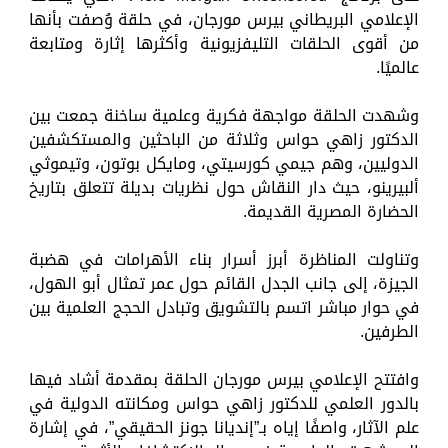
الإعلامي البريطاني بيرس مورجان، في حلقة وُصفت بأنها
من أقوى الحلقات التليفزيونية وأكثرها إثارة ومتابعة
عالميًا.
وشهدت الحلقة مواجهة فكرية وعلمية ساخنة جمعت بين
الدكتور زاهي حواس وثلاثة من الباحثين والمستكشفين
الدوليين، وهم جيمي كورسيتي، ومايكل بوتون، وتيموثي
ألبيرينو، حيث دار النقاش حول نظريات بديلة تتعلق بتاريخ
الحضارة المصرية القديمة.
وتناولت المناظرة أبرز أسرار بناء الأهرامات في هضبة
الجيزة، إلى جانب الجدل القائم حول عمر تمثال أبو الهول،
في حوار مباشر اتسم بالتشويق وتبادل الحجج العلمية بين
الطرفين.
وافتتح الإعلامي بيرس مورجان الحلقة بمقدمة أشاد فيها
بالدور العلمي للدكتور زاهي حواس ومكانته الدولية في
علم الآثار، واصفًا إياه بـ”إنديانا جونز الحقيقي”، في إشارة