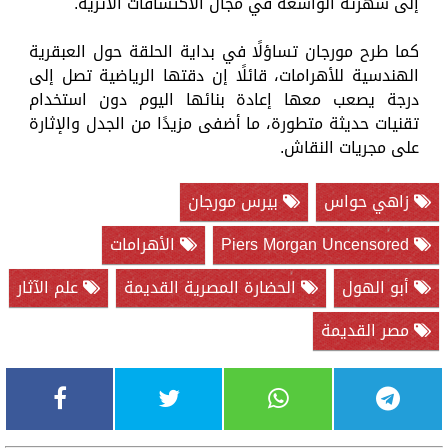
إلى شهرته الواسعة في مجال الاكتشافات الأثرية.
كما طرح مورجان تساؤلًا في بداية الحلقة حول العبقرية
الهندسية للأهرامات، قائلًا إن دقتها الرياضية تصل إلى
درجة يصعب معها إعادة بنائها اليوم دون استخدام
تقنيات حديثة متطورة، ما أضفى مزيدًا من الجدل والإثارة
على مجريات النقاش.
زاهي حواس
بيرس مورجان
Piers Morgan Uncensored
الأهرامات
أبو الهول
الحضارة المصرية القديمة
علم الآثار
مصر القديمة