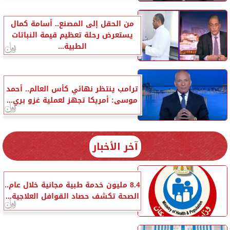
من الحقل إلى المصنع.. أسامة كمال
يستعرض رحلة تعظيم قيمة النباتات
الطبية...
ترامب ينتظر نهائي كأس العالم.. أحمد
موسى: أمريكا تجهز لعملية غزو بري...
آخر الأخبار
8.4 مليون خدمة طبية مجانية خلال عام..
الصحة تكشف حصاد القوافل العلاجية...