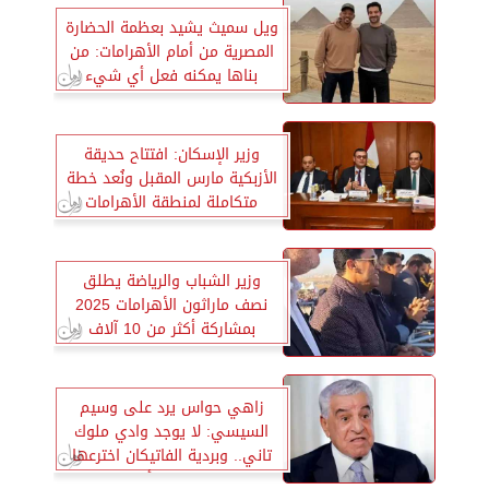
ويل سميث يشيد بعظمة الحضارة
المصرية من أمام الأهرامات: من
بناها يمكنه فعل أي شيء
وزير الإسكان: افتتاح حديقة
الأزبكية مارس المقبل ونُعد خطة
متكاملة لمنطقة الأهرامات
وزير الشباب والرياضة يطلق
نصف ماراثون الأهرامات 2025
بمشاركة أكثر من 10 آلاف
متسابق من 120 دولة
زاهي حواس يرد على وسيم
السيسي: لا يوجد وادي ملوك
تاني.. وبردية الفاتيكان اخترعها
ساحر مصري ولا أساس لها