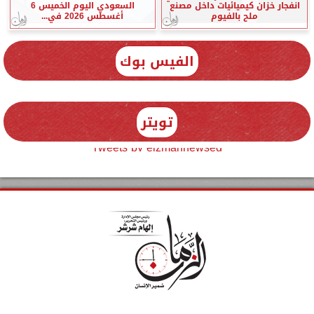
انفجار خزان كيميائيات داخل مصنع
السعودي اليوم الخميس 6
ملح بالفيوم
أغسطس 2026 في...
الفيس بوك
تويتر
Tweets by elzmannewseg