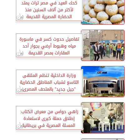
كحك العيد في مصر تراث يمتد
لأكثر من آلاف السنين منذ
الحضارة المصرية القديمة
تفاصيل حدوث كسر في ماسورة
مياه وهبوط أرضي بجوار أحد
العقارات بمصر القديمة
وزارة الداخلية تنظم الملتقى
التاسع لشباب المناطق الحضارية
”جيل جديد” بالمتحف المصرى
الكبير والأهرامات لتعزيز الوعى
الثقافى والإنتماء الوطنى لهم
زاهي حواس من معرض الكتاب:
إطلاق حملة كبرى لاستعادة
المسلة المصرية في بريطانيا