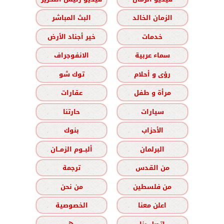
الزمان الخالد
البث المباشر
خدمات
خير أجناد الأرض
سماء عربية
الانفوجراف
رؤى و أحلام
توك شو
مرأة و طفل
عقارات
سيارات
حارتنا
الأحزاب
بنوك
البرلمان
ألبــوم الزمــان
من القدس
ترجمة
من فلسطين
من نحن
اعلن معنا
الخصوصية