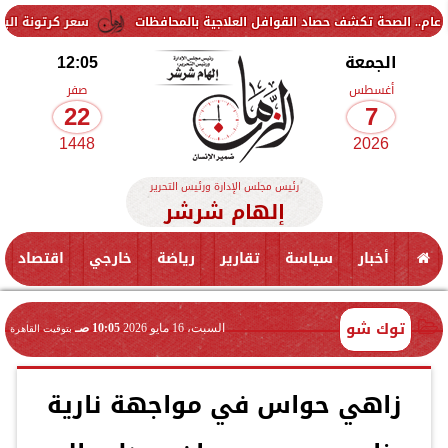
سعر كرتونة البيض في بورصة الدواجن 
الجمعة
12:05
أغسطس
صفر
22
7
1448
2026
رئيس مجلس الإدارة ورئيس التحرير
إلهام شرشر
أخبار
سياسة
تقارير
رياضة
خارجي
اقتصاد
توك شو
السبت، 16 مايو 2026
10:05 صـ
بتوقيت القاهرة
زاهي حواس في مواجهة نارية