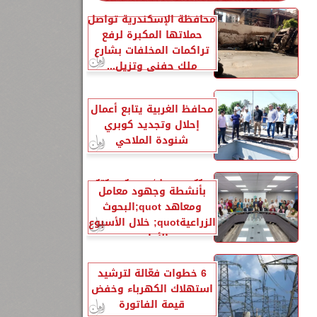
محافظة الإسكندرية تواصل
حملاتها المكبرة لرفع
تراكمات المخلفات بشارع
ملك حفني وتزيل...
محافظ الغربية يتابع أعمال
إحلال وتجديد كوبري
شنودة الملاحي
الزراعةquot; تنشر تقريرًا
بأنشطة وجهود معامل
ومعاهد quot;البحوث
الزراعيةquot; خلال الأسبوع
الأول...
6 خطوات فعّالة لترشيد
استهلاك الكهرباء وخفض
قيمة الفاتورة