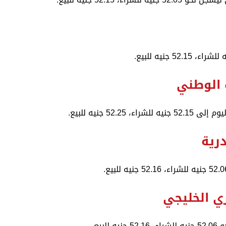
 الوطني
52 جنيه للبيع.
رية
ي الخليجي
بيع.