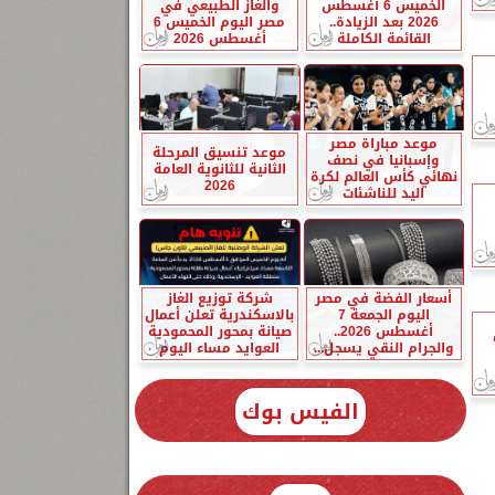
الخميس 6 أغسطس
والغاز الطبيعي في
2026 بعد الزيادة..
مصر اليوم الخميس 6
القائمة الكاملة
أغسطس 2026
موعد مباراة مصر
موعد تنسيق المرحلة
وإسبانيا في نصف
الثانية للثانوية العامة
نهائي كأس العالم لكرة
2026
اليد للناشئات
أسعار الفضة في مصر
شركة توزيع الغاز
اليوم الجمعة 7
بالاسكندرية تعلن أعمال
أغسطس 2026..
صيانة بمحور المحمودية
والجرام النقي يسجل...
العوايد مساء اليوم
الفيس بوك