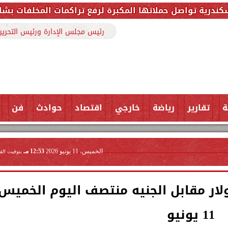
مكبرة لرفع تراكمات المخلفات بشارع ملك حفني وتزيل 150 طنًا من المخل
رئيس مجلس الإدارة ورئيس التحرير
ة
تقارير
رياضة
خارجي
اقتصاد
حوادث
فن
الخميس، 11 يونيو 2026
12:53 مـ
بتوقيت الق
لار مقابل الجنيه منتصف اليوم الخميس
11 يونيو