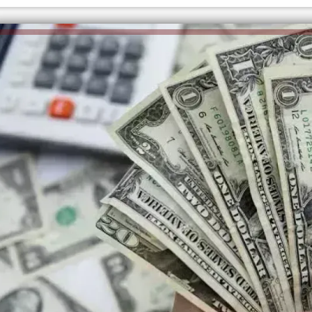
الكاتبة إلهام شرشر تهنئ الرئيس
السيسي بعيد ميلاده وتُشيد بجهوده
إلهام شرشر تكتب: دي مبقتش كورة..
في بناء الدولة
دي سياسة