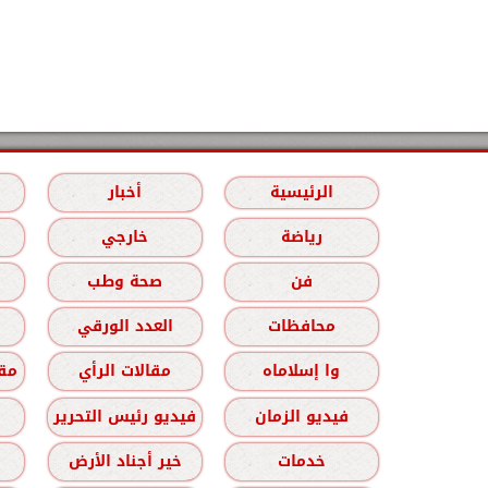
الرئيسية
أخبار
رياضة
خارجي
فن
صحة وطب
محافظات
العدد الورقي
وا إسلاماه
مقالات الرأي
مقا
فيديو الزمان
فيديو رئيس التحرير
خدمات
خير أجناد الأرض