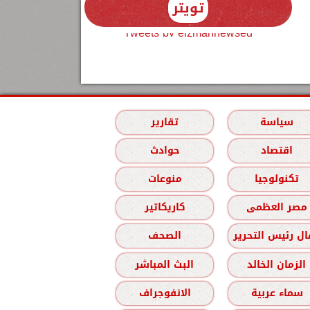
تويتر
Tweets by elzmannewseg
سياسة
تقارير
اقتصاد
حوادث
تكنولوجيا
منوعات
مصر العظمى
كاريكاتير
ل رئيس التحرير
الصحف
الزمان الخالد
البث المباشر
سماء عربية
الانفوجراف