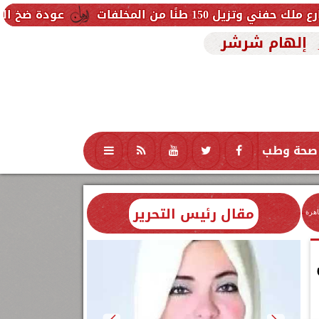
فات
عودة ضخ المياه تدريجيًا لمناطق
إلهام شرشر
صحة وطب
تكنولوجيا
منوعات
محافظات
مقال رئيس التحرير
اهرة