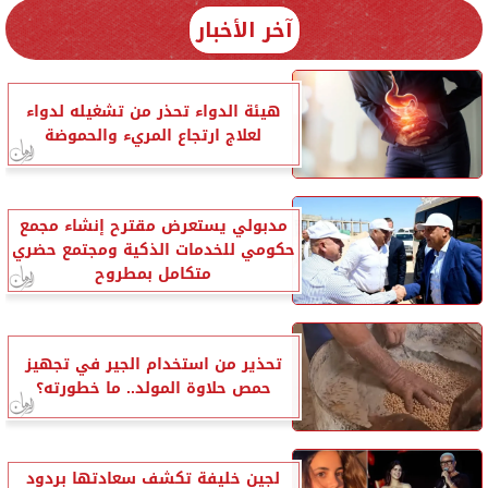
آخر الأخبار
هيئة الدواء تحذر من تشغيله لدواء
لعلاج ارتجاع المريء والحموضة
مدبولي يستعرض مقترح إنشاء مجمع
حكومي للخدمات الذكية ومجتمع حضري
متكامل بمطروح
تحذير من استخدام الجير في تجهيز
حمص حلاوة المولد.. ما خطورته؟
لجين خليفة تكشف سعادتها بردود