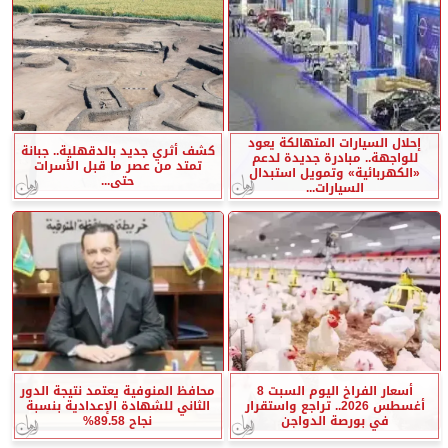
إحلال السيارات المتهالكة يعود
كشف أثري جديد بالدقهلية.. جبانة
للواجهة.. مبادرة جديدة لدعم
تمتد من عصر ما قبل الأسرات
«الكهربائية» وتمويل استبدال
حتى...
السيارات...
أسعار الفراخ اليوم السبت 8
محافظ المنوفية يعتمد نتيجة الدور
أغسطس 2026.. تراجع واستقرار
الثاني للشهادة الإعدادية بنسبة
في بورصة الدواجن
نجاح 89.58%