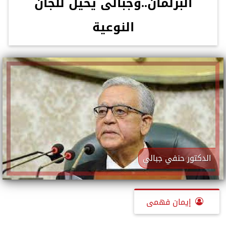
البرلمان..وجبالى يحيل للجان
النوعية
الدكتور حنفي جبالي
إيمان فهمى