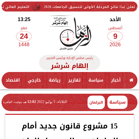
المرحلة الأولى لتنسيق الجامعات 2026
التعليم العالي تحذر من الكيانات الوهمية بالتز
الأحد
13:25
أغسطس
صفر
24
9
1448
2026
رئيس مجلس الإدارة ورئيس التحرير
إلهام شرشر
أخبار
سياسة
تقارير
رياضة
خارجي
اقتصاد
سياسة
البرلمان
الثلاثاء، 5 يوليو 2022
12:02 مـ
بتوقيت القاهرة
15 مشروع قانون جديد أمام