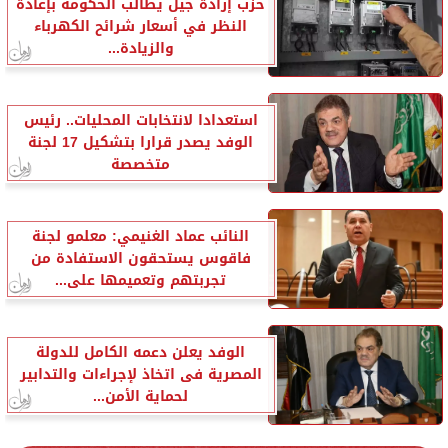
حزب إرادة جيل يطالب الحكومة بإعادة
النظر في أسعار شرائح الكهرباء
والزيادة...
استعدادا لانتخابات المحليات.. رئيس
الوفد يصدر قرارا بتشكيل 17 لجنة
متخصصة
النائب عماد الغنيمي: معلمو لجنة
فاقوس يستحقون الاستفادة من
تجربتهم وتعميمها على...
الوفد يعلن دعمه الكامل للدولة
المصرية فى اتخاذ لإجراءات والتدابير
لحماية الأمن...