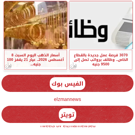
3070 فرصة عمل جديدة بالقطاع
أسعار الذهب اليوم السبت 8
الخاص.. وظائف برواتب تصل إلى
أغسطس 2026.. عيار 21 يقفز 100
9500 جنيه
جنيه...
الفيس بوك
elzmannews
تويتر
Tweets by elzmannewseg