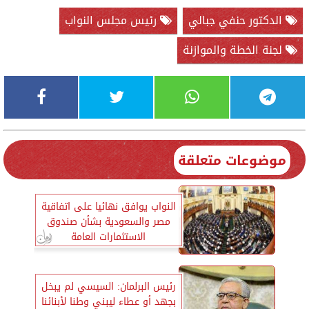
الدكتور حنفي جبالي
رئيس مجلس النواب
لجنة الخطة والموازنة
موضوعات متعلقة
النواب يوافق نهائيا على اتفاقية
مصر والسعودية بشأن صندوق
الاستثمارات العامة
رئيس البرلمان: السيسي لم يبخل
بجهد أو عطاء ليبني وطنا لأبنائنا