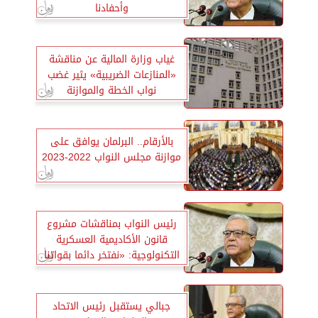
وأحفادنا
غياب وزارة المالية عن مناقشة
«المنازعات الضريبية» يثير غضب
نواب الخطة والموازنة
بالأرقام.. البرلمان يوافق على
موازنة مجلس النواب 2022-2023
رئيس النواب بمناقشات مشروع
قانون الأكاديمية العسكرية
التكنولوجية: «نفتخر دائما بقواتنا
المسلحة»
جبالي يستقبل رئيس الاتحاد