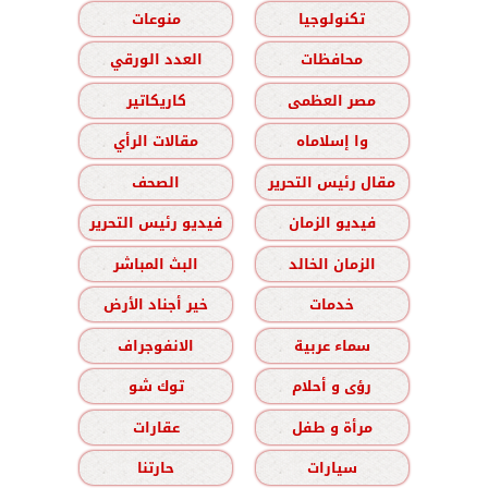
تكنولوجيا
منوعات
محافظات
العدد الورقي
مصر العظمى
كاريكاتير
وا إسلاماه
مقالات الرأي
مقال رئيس التحرير
الصحف
فيديو الزمان
فيديو رئيس التحرير
الزمان الخالد
البث المباشر
خدمات
خير أجناد الأرض
سماء عربية
الانفوجراف
رؤى و أحلام
توك شو
مرأة و طفل
عقارات
سيارات
حارتنا