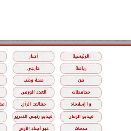
الرئيسية
أخبار
رياضة
خارجي
فن
صحة وطب
محافظات
العدد الورقي
وا إسلاماه
مقالات الرأي
مقا
فيديو الزمان
فيديو رئيس التحرير
خدمات
خير أجناد الأرض