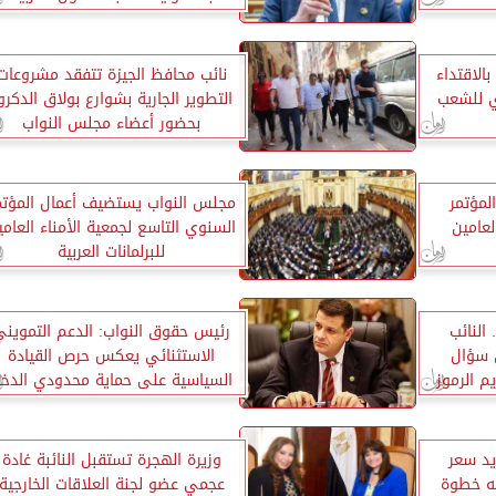
الاقتداء
نائب محافظ الجيزة تتفقد مشروعات
ي للشعب
التطوير الجارية بشوارع بولاق الدكرو
بحضور أعضاء مجلس النواب
مؤتمر
مجلس النواب يستضيف أعمال المؤتم
لعامين
السنوي التاسع لجمعية الأمناء العامي
للبرلمانات العربية
 النائب
رئيس حقوق النواب: الدعم التموين
 سؤال
الاستثنائي يعكس حرص القيادة
م الرموز
السياسية على حماية محدودي الدخ
يد سعر
وزيرة الهجرة تستقبل النائبة غادة
يه خطوة
عجمي عضو لجنة العلاقات الخارجية