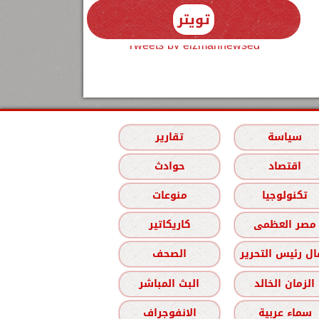
تويتر
Tweets by elzmannewseg
سياسة
تقارير
اقتصاد
حوادث
تكنولوجيا
منوعات
مصر العظمى
كاريكاتير
ل رئيس التحرير
الصحف
الزمان الخالد
البث المباشر
سماء عربية
الانفوجراف