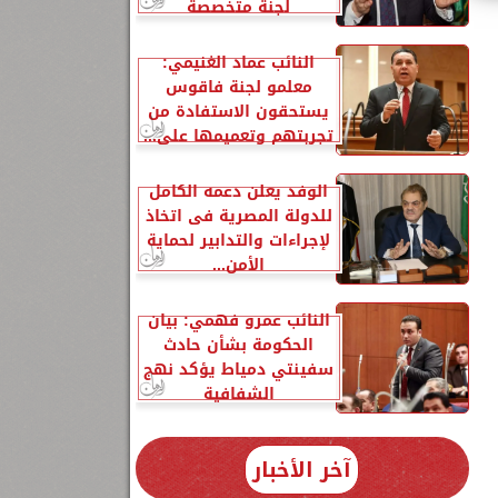
لجنة متخصصة
النائب عماد الغنيمي:
معلمو لجنة فاقوس
يستحقون الاستفادة من
تجربتهم وتعميمها على...
الوفد يعلن دعمه الكامل
للدولة المصرية فى اتخاذ
لإجراءات والتدابير لحماية
الأمن...
النائب عمرو فهمي: بيان
الحكومة بشأن حادث
سفينتي دمياط يؤكد نهج
الشفافية
آخر الأخبار