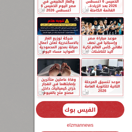
الخميس 6 أغسطس
والغاز الطبيعي في
2026 بعد الزيادة..
مصر اليوم الخميس 6
القائمة الكاملة
أغسطس 2026
موعد مباراة مصر
شركة توزيع الغاز
وإسبانيا في نصف
بالاسكندرية تعلن أعمال
نهائي كأس العالم لكرة
صيانة بمحور المحمودية
اليد للناشئات
العوايد مساء اليوم
وفاة عاملين متأثرين
موعد تنسيق المرحلة
بإصابتهما في انفجار
الثانية للثانوية العامة
خزان كيميائيات داخل
2026
مصنع ملح بالفيوم
الفيس بوك
elzmannews