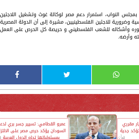
بمجلس النواب، استمرار دعم مصر لوكالة غوث وتشغيل اللاجئين
ية وضرورية للاجئين الفلسطينيين، مشيرة إلى أن الدولة المصرية
صوره وأشكاله للشعب الفلسطيني و حريصة كل الحرص على العمل
ته وأرضه.
ار مقرري
عمرو القطامي: تسيير جسر بري لدع
تؤكد جدية
السودان يؤكد حرص مصر على الالتزا
بمسئولياتها تجاه الدول العربية