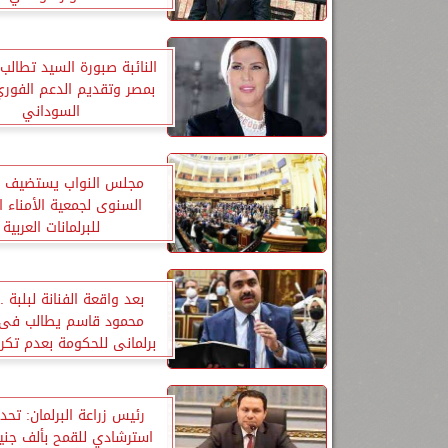
النائبة صبورة السيد تطالب ب
بمصر وتقديم الدعم الفور
السوداني
مجلس النواب يستضيف ال
السنوى لجمعية الأمناء ا
للبرلمانات العربية
بعد واقعة الفنانة لبلبة ..
محمود قاسم يطالب فى
برلمانى للحكومة بعدم تكري
على نفقة الدولة
رئيس زراعة البرلمان: تحد
استرشادي للقمح بألف جن