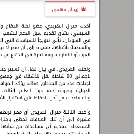
إيمان فهمى
أكدت ميرال الهريدي، عضو لجنة الدفاع وا
السيسي، بشأن تقديم سبل الدعم للشعب ال
في السودان، تأتي تتويجاً للسياسات التي ات
والمنطقة بأكملها، مشيرة إلى أن مصر لا تب
العرب أو الأفارقة، ومستمرة في الدفاع عن 
ولفتت الهريدي، في بيان لها، أن تسيير جس
باجمالي 90 شاحنة نقل للأشقاء في
اجتاحت عدد من المناطق هناك، يؤكد المواقف
الدولية بضرورة دعم دول العالم الثالث،
والمساعدات من أجل الحفاظ على استقرار الأم
وأكدت النائبة ميرال الهريدى أن مصر تربطه
مشيرة إلى أن تلك العلاقات تحظى باحترام
الاستعداد لتقديم أي مساعدات من شأنها
الحرجة التي يمرون بها جراء جائحة السيول.