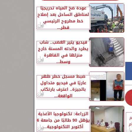
عودة ضخ المياه تدريجيًا
لمناطق الساحل بعد إصلاح
خط مطروح الرئيسي
قطر...
فيديو يثير الغضب.. شاب
يطرد والدته المسنة خارج
منزلها في القاهرة
وسط...
ضبط مسجل خطر ظهر
عاريًا في فيديو متداول
بالجيزة.. اعترف بارتكاب
الواقعة...
الزراعة: تكنولوجيا الأغذية
م
يؤهل 90 طالبًا من جامعة 6
م
أكتوبر التكنولوجية...