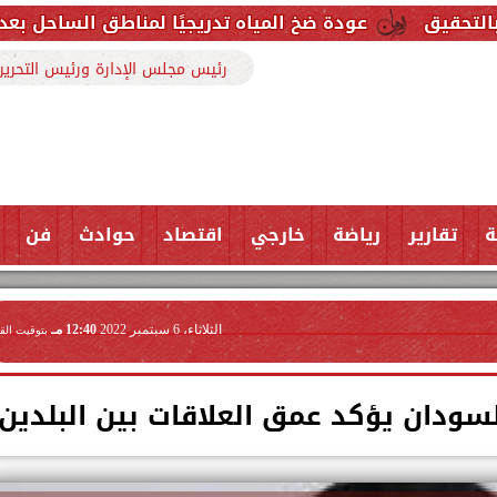
دة ضخ المياه تدريجيًا لمناطق الساحل بعد إصلاح خط مطروح الرئ
رئيس مجلس الإدارة ورئيس التحرير
ة
تقارير
رياضة
خارجي
اقتصاد
حوادث
فن
الثلاثاء، 6 سبتمبر 2022
12:40 مـ
بتوقيت الق
لسودان يؤكد عمق العلاقات بين البلدين