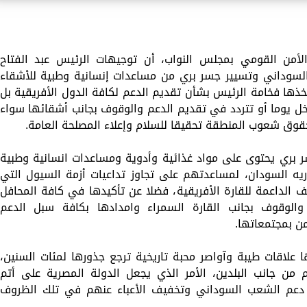
لأمن القومي بمجلس النواب، أن توجيهات الرئيس عبد الفتاح
سوداني وتسيير جسر بري من مساعدات إنسانية وطبية للأشقاء
خذها فخامة الرئيس بشأن تقديم الدعم لكافة الدول الأفريقية بل
خل يوما أو تتردد في تقديم الدعم والوقوف بجانب أشقائها سواء
حقوق شعوب المنطقة تحقيقا للسلام وإعلاء المصلحة العامة.
ر بري يحتوى على مواد غذائية وأدوية ومساعدات انسانية وطبية
 جمهوريه السودان، لمساعدتهم على تجاوز تداعيات أزمة السيول التي
 الداعمة للقارة الأفريقية، فضلا عن تأكيدها في كافة المحافل
 والوقوف بجانب القارة السمراء وامدادها بكافة سبل الدعم
ن بمجتمعاتها.
ا علاقات طيبة وآواصر محبة تاريخية ترجع جذورها لمئات السنين،
 من جانب البلدين، الأمر الذي يجعل الدولة المصرية على أتم
 دعم الشعب السوداني وتخفيف الأعباء عنهم في تلك الظروف