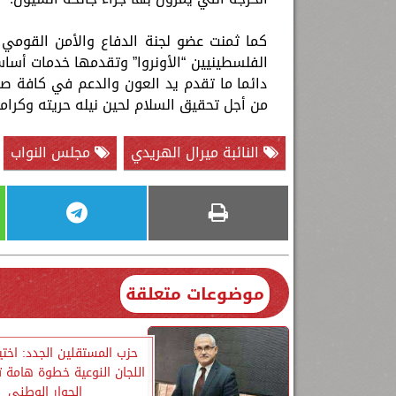
كما ثمنت عضو لجنة الدفاع والأمن القومي 
الفلسطينيين “الأونروا” وتقدمها خدمات أساس
دائما ما تقدم يد العون والدعم في كافة 
من أجل تحقيق السلام لحين نيله حريته وكرام
النائبة ميرال الهريدي
مجلس النواب
موضوعات متعلقة
حزب المستقلين الجدد: اختي
اللجان النوعية خطوة هامة 
الحوار الوطني