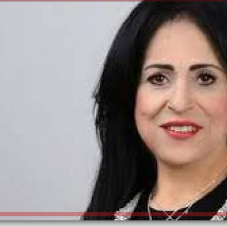
الكاتبة إلهام شرشر تهنئ الرئيس
السيسي بعيد ميلاده وتُشيد بجهوده
إلهام شرشر تكتب: دي مبقتش كورة..
في بناء الدولة
دي سياسة