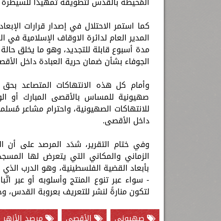
المُحيطة بالقدس لتطويقه تمهيدًا للسيطرة ا
كما استمر الاحتلال في إصدار قرارات الإبع
المدير العام لدائرة الاوقاف الإسلامية في ال
مدة أسبوع قابلة للتجديد، وهو ما يخلق حالة
الجوفاء بشأن ضمان حرية العبادة داخل الأقص
وأمام كل هذه الانتهاكات المتصاعد بحق ا
صهيونية للمساس بالأقصى المبارك أو الو
للانتهاكات الصهيونية، واحترام مشاعر مُسلم
داخل الأقصى.
وفي ختام التقرير، شدَد المرصد على أن ا
الزماني والمكاني التي يتعرض لها المسجد
بأبعاد القضية الفلسطينية، وهو الدرب الذي
- سواء عبر تنوع المنتج وأسلوبه أو عبر اتّب
لتكون منارةً لنشر للتعريف بعروبة القدس، و
صهيوني
الأقصى
مرصد الأزهر