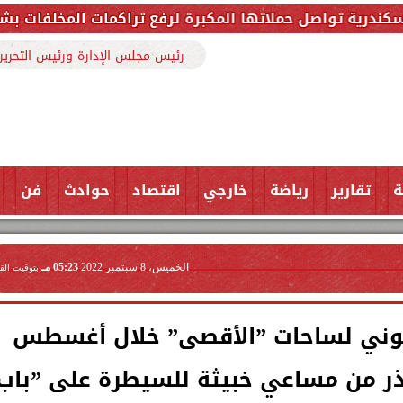
لمكبرة لرفع تراكمات المخلفات بشارع ملك حفني وتزيل 150 طنًا من المخ
رئيس مجلس الإدارة ورئيس التحرير
ة
تقارير
رياضة
خارجي
اقتصاد
حوادث
فن
الخميس، 8 سبتمبر 2022
05:23 مـ
بتوقيت الق
أكثر من 6000 صهيوني لساحات ”الأقصى” خلال أغسطس
حذر من مساعي خبيثة للسيطرة على ”باب