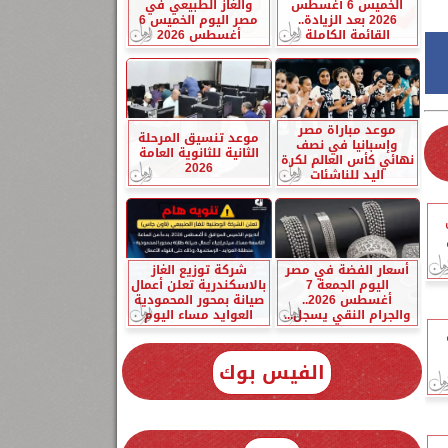
الخميس 6 أغسطس
والغاز الطبيعي في
2026 بعد الزيادة..
مصر اليوم الخميس 6
القائمة الكاملة
أغسطس 2026
موعد مباراة مصر
موعد تنسيق المرحلة
وإسبانيا في نصف
الثانية للثانوية العامة
نهائي كأس العالم لكرة
2026
اليد للناشئات
أسعار الفضة في مصر
شركة توزيع الغاز
اليوم الجمعة 7
بالاسكندرية تعلن أعمال
أغسطس 2026..
صيانة بمحور المحمودية
والجرام النقي يسجل...
العوايد مساء اليوم
الفيس بوك