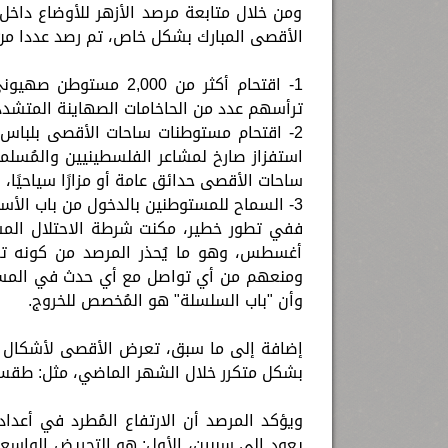
ومن خلال متابعة مرصد الأزهر للأوضاع داخل
الأقصى المبارك بشكل خاص، تم رصد عددا من ا
ترأسهم عدد من الحاخامات الصهاينة المتشددي
2- اقتحام مستوطنات ساحات الأقصى بلباس 
استفزاز صارخ لمشاعر الفلسطينيين والمُسلم
ساحات الأقصى حدائق عامة أو مزارًا سياحيًا، 
3- السماح للمستوطنين بالدخول من باب الأسباط:
أغسطس، وهو ما يُحذر المرصد من كونه تمه
ومنعهم من أي تواصل مع أي حدث في المسجد.
وأن "باب السلسلة" هو المُخصص للخروج.
إضافة إلى ما سبق، تعرض الأقصى لأشكال عد
بشكل متكرر خلال الشهر الماضي، مثل: طقس 
ويؤكد المرصد أن الارتفاع المُطرد في أعداد
يعود إلى سببين، الأول: هو التحريض الواسع