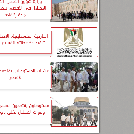
وزارة شؤون القدس: انت
الاحتلال في الأقصى تتط
جادة لإنقاذه
الخارجية الفلسطينية: الاحت
تنفيذ مخططاته لتقسيم 
عشرات المستوطنين يقتحمو
الأقصى
مستوطنون يقتحمون المسج
وقوات الاحتلال تغلق باب 