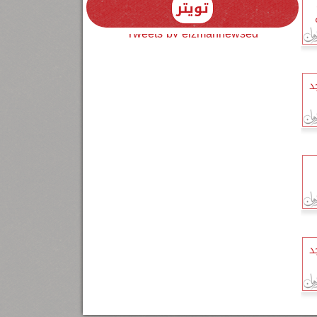
تويتر
Tweets by elzmannewseg
د
د