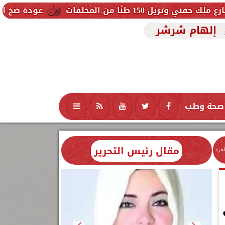
لفات
عودة ضخ المياه تدريجيًا لمناط
إلهام شرشر
صحة وطب
تكنولوجيا
منوعات
محافظات
مقال رئيس التحرير
اهرة