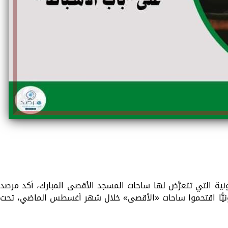
ية التي تتعرَّض لها ساحات المسجد الأقصى المبارك، أكد مرصد
كافحة التطرف أن نحو 6,123 صهيونيًّا اقتحموا ساحات «الأقصى» خلال شهر أغسطس الماضي، تحت