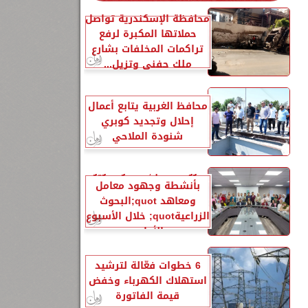
محافظة الإسكندرية تواصل
حملاتها المكبرة لرفع
تراكمات المخلفات بشارع
ملك حفني وتزيل...
محافظ الغربية يتابع أعمال
إحلال وتجديد كوبري
شنودة الملاحي
28
الزراعةquot; تنشر تقريرًا
بأنشطة وجهود معامل
ومعاهد quot;البحوث
الزراعيةquot; خلال الأسبوع
الأول...
6 خطوات فعّالة لترشيد
استهلاك الكهرباء وخفض
قيمة الفاتورة