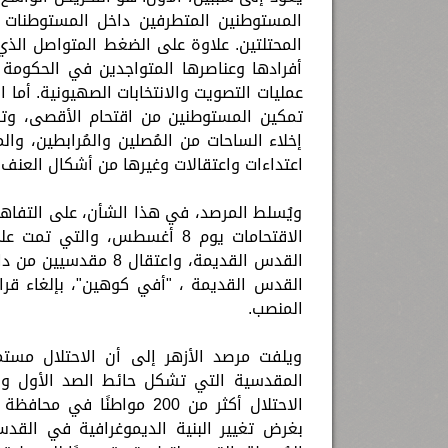
المستوطنين المتطرفين داخل المستوطنات ا
المحتلتين. علاوة على الضغط المتواصل الذ
أفرادها وعناصرها المتواجدين في الحكومة
عمليات التصويت والانتخابات الصهيونية. أما
تمكين المستوطنين من اقتحام الأقصى، وتوف
إخلاء الساحات من المُصلين والمُرابطين، وا
اعتداءات واعتقالات وغيرها من أشكال العنف 
ويُسلط المرصد، في هذا الشأن، على التفاه
الاقتحامات يوم 8 أغسطس، وا
القدس القديمة، واعتق
القدس القديمة ، "أفي كوهين"، بإلغاء قرا
المنصب.
ويلفت مرصد الأزهر إلى أن الاحتلال مست
المقدسية التي تشكل حائط الصد الأول وال
الاحتلال أكثر من 200 موا
بغرض تغيير البنية الديموغرافية في القد