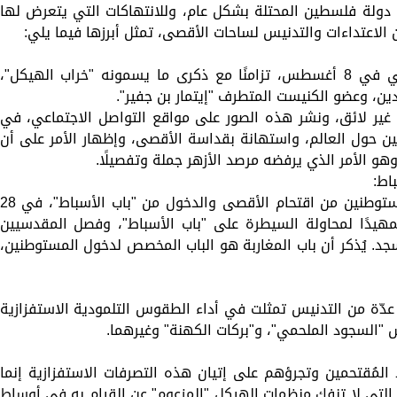
 دولة فلسطين المحتلة بشكل عام، وللانتهاكات التي يتعرض لها
لاعتداءات والتدنيس لساحات الأقصى، تمثل أبرزها فيما يلي:
1- اقتحام أكثر من 2,000 مستوطن صهيوني في 8 أغسطس، تزامنًا مع ذكرى ما يسمونه "خراب الهيكل"،
ن، وعضو الكنيست المتطرف "إيتمار بن جفير".
غير لائق، ونشر هذه الصور على مواقع التواصل الاجتماعي، في
ين حول العالم، واستهانة بقداسة الأقصى، وإظهار الأمر على أن
وهو الأمر الذي يرفضه مرصد الأزهر جملة وتفصيلًا.
ففي تطور خطير، مكنت شرطة الاحتلال المستوطنين من اقتحام الأقصى والدخول من "باب الأسباط"، في 
يدًا لمحاولة السيطرة على "باب الأسباط"، وفصل المقدسيين
 يُذكر أن باب المغاربة هو الباب المخصص لدخول المستوطنين،
ّة من التدنيس تمثلت في أداء الطقوس التلمودية الاستفزازية
"السجود الملحمي"، و"بركات الكهنة" وغيرهما.
 المُقتحمين وتجرؤهم على إتيان هذه التصرفات الاستفزازية إنما
 التي لا تنفك منظمات الهيكل "المزعوم" عن القيام به في أوساط