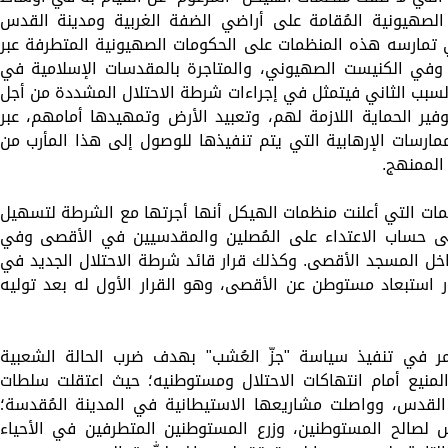
لصهيونية المُقامة على أراضي الضفة الغربية ومدينة القدس
ي تمارسه هذه المنظمات على الحكومات الصهيونية المتطرفة عبر
 وفي الكنيست الصهيوني، والمتاجرة بالمقدسات الإسلامية في
 السبب الثاني فيتمثل في إجراءات شرطة الاحتلال المشددة من أجل
ير الحماية اللازمة لهم، وتعبيد الأرض وتمهيدها أمامهم، عبر
لممارسات الإرهابية التي يتم تنفيذها للوصول إلى هذا المأرب من
الممنهج.
مات التي أعلنت منظمات الهيكل أنها أجرتها مع الشرطة لتسهيل
لتي تمت على حساب الاعتداء على المُصلين والمقدسيين في الأقصى وفي
ال 8 مقدسيين من داخل المسجد الأقصى. وكذلك قرار قائد شرطة الاحتلال الجديد في
ر استبعاد مستوطن عن الأقصى، وهو القرار الأول له بعد توليه
مر في تنفيذ سياسة "جزّ العُشب" بهدف ضرب الحالة الشعبية
منيع أمام انتهاكات الاحتلال ومستوطنيه؛ حيث اعتقلت سلطات
طنًا في محافظة القدس، وواصلت مشاريعها الاستيطانية في المدينة المُقدسة؛
س لصالح المستوطنين، وزرع المستوطنين المتطرفين في الأحياء