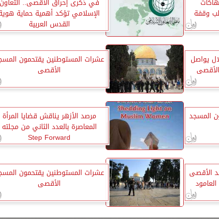
هاكات
في ذكرى إحراق الأقصى.. التعاون
لب وقفة
الإسلامي تؤكد أهمية حماية هوية
القدس العربية
لال يواصل
عشرات المستوطنين يقتحمون المسج
الأقصى
الأقصى
ن المسجد
مرصد الأزهر يناقش قضايا المرأة
المعاصرة بالعدد الثاني من مجلته
Step Forward
د الأقصى
عشرات المستوطنين يقتحمون المسج
العامود
الأقصى