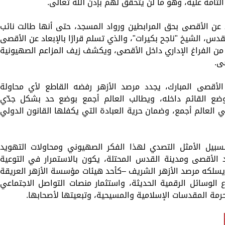
لتامة عليه، وهو ما لن يتحقق لهم بإذن الله تعالى.
اد عن الأقصى بحق المرابطين ورواد المسجد، حتى أنها طالت نائب
قدس، الشيخ "ناجح بكيرات"، والذي تسلم قرارًا بالإبعاد عن الأقصى
 من الفراغ الإداري داخل الأقصى، ويكشف زيف المزاعم الصهيونية
ى.
لأقصى المبارك، يجدد مرصد الأزهر رفضه القاطع لأي محاولة
ضع القائم داخله، ويطالب العالم أجمع بوضع حد بشكل جدّي
ي العالم أجمع، وضمان حرية العبادة التي يكفلها القانون الدولي
لسبيل الأمثل التصدي لهذا الفكر الصهيوني ومحاولات التهويد
 الأقصى ومدينة القدس المحتلة، يكون بالاستمرار في التوعية
 يسلكه مرصد الأزهر الشريف –كأحد هيئات مؤسسة الأزهر العريقة
اع الوسائل الرقمية الحديثة، واستثمار منصات التواصل الاجتماعي
حرمة المقدسات الإسلامية والمسيحية، وتبعيتها لأصحابها.