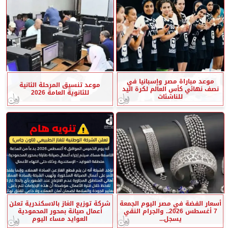
موعد مباراة مصر وإسبانيا في
موعد تنسيق المرحلة الثانية
نصف نهائي كأس العالم لكرة اليد
للثانوية العامة 2026
للناشئات
أسعار الفضة في مصر اليوم الجمعة
شركة توزيع الغاز بالاسكندرية تعلن
7 أغسطس 2026.. والجرام النقي
أعمال صيانة بمحور المحمودية
يسجل...
العوايد مساء اليوم