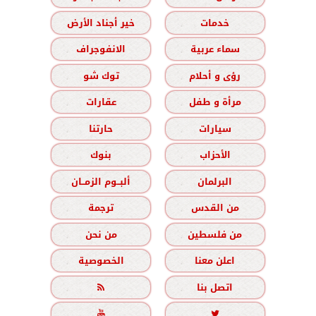
خدمات
خير أجناد الأرض
سماء عربية
الانفوجراف
رؤى و أحلام
توك شو
مرأة و طفل
عقارات
سيارات
حارتنا
الأحزاب
بنوك
البرلمان
ألبــوم الزمــان
من القدس
ترجمة
من فلسطين
من نحن
اعلن معنا
الخصوصية
اتصل بنا


