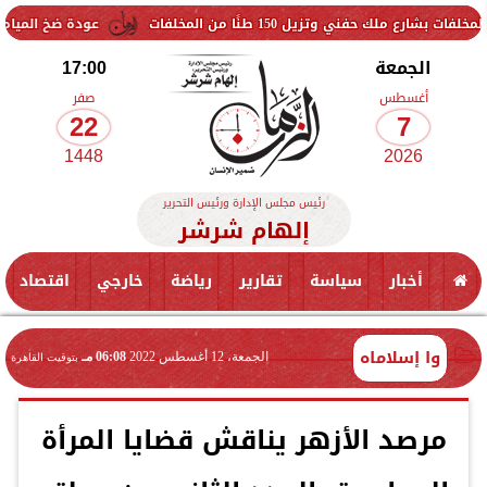
 150 طنًا من المخلفات
عودة ضخ المياه تدريجيًا لمناطق 
الجمعة
17:00
أغسطس
صفر
22
7
1448
2026
رئيس مجلس الإدارة ورئيس التحرير
إلهام شرشر
أخبار
سياسة
تقارير
رياضة
خارجي
اقتصاد
وا إسلاماه
الجمعة، 12 أغسطس 2022
06:08 مـ
بتوقيت القاهرة
مرصد الأزهر يناقش قضايا المرأة