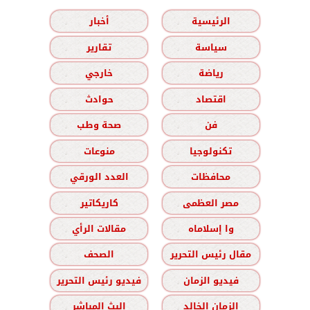
الرئيسية
أخبار
سياسة
تقارير
رياضة
خارجي
اقتصاد
حوادث
فن
صحة وطب
تكنولوجيا
منوعات
محافظات
العدد الورقي
مصر العظمى
كاريكاتير
وا إسلاماه
مقالات الرأي
مقال رئيس التحرير
الصحف
فيديو الزمان
فيديو رئيس التحرير
الزمان الخالد
البث المباشر