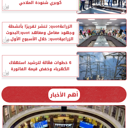
كوبري شنودة الملاحي
الزراعةquot; تنشر تقريرًا بأنشطة
وجهود معامل ومعاهد quot;البحوث
الزراعيةquot; خلال الأسبوع الأول...
6 خطوات فعّالة لترشيد استهلاك
الكهرباء وخفض قيمة الفاتورة
أهم الأخبار