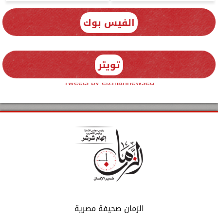
الفيس بوك
تويتر
Tweets by elzmannewseg
الزمان صحيفة مصرية