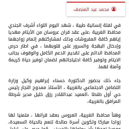
محمد عبد المنصف
في لفتة إنسانية طيبة ، شهد اليوم اللواء أشرف الجندي
محافظ الغربية ،على عقد قران عروسان من الأيتام مهديا
إياهم كافة المفروشات وذلك لمشاركتهم إتمام زواجهما
وإدخال البهجة والسرور على قلوبهما ، في اطار حرص
المحافظ الدائم على تقديم الدعم الكامل والوقوف بجانب
الايتام وتوفير كافة احتياجاتهم لضمان توفير حياة كريمة
وآمنة لهما.
جاء ذلك بحضور الدكتورة حسناء إبراهيم وكيل وزارة
التضامن الاجتماعي بالغربية ، الأستاذ ممدوح النجار رئيس
حي أول طنطا ،العميد عبدالقادر رزق خليل مدير شرطة
المرافق بالغربية،
وهنأ محافظ الغربية، العروس بعقد قرانها ، متمنيا لها
زواجا مباركا وتكوين أسرة صالحة تنعم بالحياة السعيدة،
موصيا زوجها بأن يعاملها بالحسنى، كما حرص على تبادل