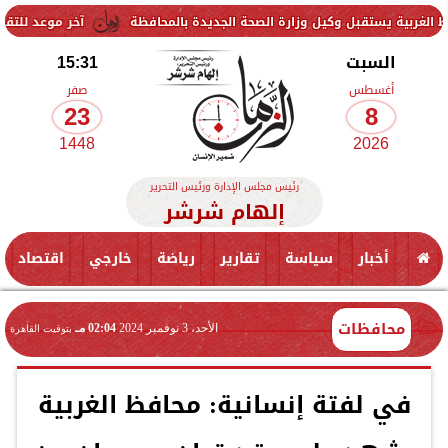
ل وكيل وزارة الصحة الجديدة بالمحافظة
آخر موعد للتقديم في مدارس STEM 2026.. التعليم تحدد موعد اختبارات القبول
السبت
15:31
أغسطس
صفر
23
8
1448
2026
رئيس مجلس الإدارة ورئيس التحرير
إلهام شرشر
أخبار
سياسة
تقارير
رياضة
خارجي
اقتصاد
محافظات
الأحد، 3 نوفمبر 2024
02:04 مـ
بتوقيت القاهرة
في لفتة إنسانية: محافظ الغربية