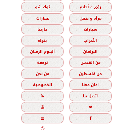
رؤى و أحلام
توك شو
مرأة و طفل
عقارات
سيارات
حارتنا
الأحزاب
بنوك
البرلمان
ألبــوم الزمــان
من القدس
ترجمة
من فلسطين
من نحن
اعلن معنا
الخصوصية
اتصل بنا





جميع الحقوق محفوظة
©