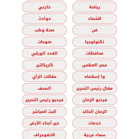
رياضة
خارجي
اقتصاد
حوادث
فن
صحة وطب
تكنولوجيا
منوعات
محافظات
العدد الورقي
مصر العظمى
كاريكاتير
وا إسلاماه
مقالات الرأي
مقال رئيس التحرير
الصحف
فيديو الزمان
فيديو رئيس التحرير
الزمان الخالد
البث المباشر
خدمات
خير أجناد الأرض
سماء عربية
الانفوجراف