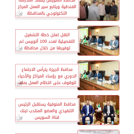
محافظ السويس يتفقد المدرسة
الفندقية ويتابع سير العمل المركز
التكنولوجي بالمحافظة
النقل تعلن خطة التشغيل
التفصيلية لعدد 100 أتوبيس تم
توفيرها من خلال محافظة
القاهرة
محافظ الجيزة يترأس الاجتماع
الدوري مع رؤساء المراكز والأحياء
للوقوف على انتظام العمل بملف
التصالح
محافظ المنوفية يستقبل الرئيس
التنفيذي والعضو المنتدب لبنك
قناة السويس