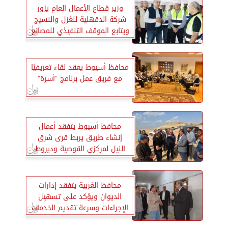
وزير قطاع الأعمال العام يزور
شركة الدقهلية للغزل والنسيج
ويتابع الموقف التنفيذي للمصانع
الجديدة
محافظ أسيوط يعقد لقاء تعريفيًا
مع فريق عمل برنامج ”أسرة”
محافظ أسيوط يتفقد أعمال
إنشاء طريق يربط قرى شرق
النيل لمركزى القوصية وديروط
محافظ الغربية يتفقد إدارات
الديوان ويؤكد على تسهيل
الإجراءات وسرعة تقديم الخدمات
للمواطنين