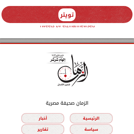
تويتر
Tweets by elzmannewseg
الزمان صحيفة مصرية
الرئيسية
أخبار
سياسة
تقارير