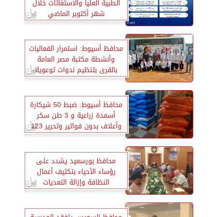
الطبية العليا والاستغاثات خلال
شهر أكتوبر الماضي
محافظ أسيوط: استمرار الفعاليات
وأنشطة مكتبة مصر العامة
بالقرى بتنظيم ندوات توعوية
وزيارات للمكتبة المتنقلة بمركزي
أبنوب وأسيوط
محافظ أسيوط: ضبط 50 شيكارة
أسمدة زراعية و 3 طن سكر
وأعلاف بدون فواتير وتحرير 123
محضرا خلال عدة حملات
بالأسواق
محافظ بورسعيد يشدد على
رؤساء الأحياء بتكثيف أعمال
النظافة وإزالة التعديات