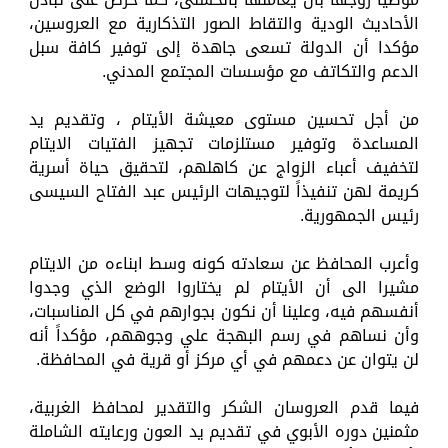
الأحاديث الودية والتقاط الصور التذكارية مع العروسين،
مؤكدا أن الدولة تسعى جاهدة إلى توفير كافة سبل
الدعم والتكاتف مع مؤسسات المجتمع المدني.
من أجل تحسين مستوى معيشة الأيتام ، وتقديم يد
المساعدة وتوفير مستلزمات تجهيز الفتيات الايتام
لتخفيف أعباء الزواج عن كاهلهم، لتحقيق حياة أسرية
كريمة لهن تنفيذاً لتوجيهات الرئيس عبد الفتاح السيسى
رئيس الجمهورية.
وأعرب المحافظ عن سعادته كونه وسط ابناءه من الايتام
مشيرا الى أن الأيتام لم يختاروا الوضع الذي وجدوا
أنفسهم فيه، وعلينا أن نكون بجوارهم في كل المناسبات،
وأن نساهم في رسم البهجة علي وجوههم، مؤكداً أنه
لن يتوان عن دعمهم في أي مركز أو قرية في المحافظة.
فيما قدم العروسان الشكر والتقدير لمحافظ الغربية،
مثمنين دوره الأبوي في تقديم يد العون ورعايته الشاملة