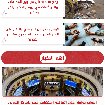
رفع 910 أطنان من بؤر المخلفات
والتراكمات في يوم واحد بمراكز
ومدن...
الأزهر يحذر من التباهي بالنعم على
السوشيال ميديا: قد يجرح مشاعر
الآخرين
أهم الأخبار
النواب يوافق على اتفاقية استضافة مصر للمركز الدولي