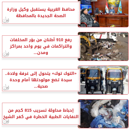
محافظ الغربية يستقبل وكيل وزارة
الصحة الجديدة بالمحافظة
رفع 910 أطنان من بؤر المخلفات
والتراكمات في يوم واحد بمراكز
ومدن...
«التوك توك» يتحول إلى غرفة ولادة..
سيدة تضع مولودتها أمام وحدة
صحية...
إحباط محاولة تسريب 815 كجم من
النفايات الطبية الخطرة في كفر الشيخ