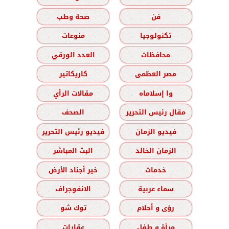
فن
صحة وطب
تكنولوجيا
منوعات
محافظات
العدد الورقي
مصر العظمى
كاريكاتير
وا إسلاماه
مقالات الرأي
مقال رئيس التحرير
الصحف
فيديو الزمان
فيديو رئيس التحرير
الزمان الخالد
البث المباشر
خدمات
خير أجناد الأرض
سماء عربية
الانفوجراف
رؤى و أحلام
توك شو
مرأة و طفل
عقارات