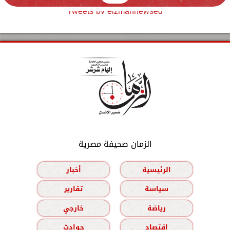
Tweets by elzmannewseg
الزمان صحيفة مصرية
الرئيسية
أخبار
سياسة
تقارير
رياضة
خارجي
اقتصاد
حوادث