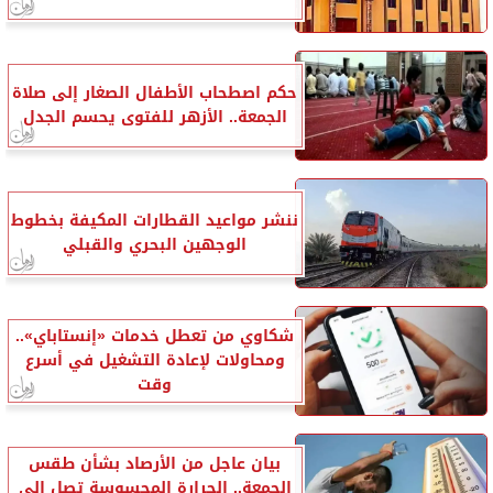
حكم اصطحاب الأطفال الصغار إلى صلاة
الجمعة.. الأزهر للفتوى يحسم الجدل
ننشر مواعيد القطارات المكيفة بخطوط
الوجهين البحري والقبلي
شكاوي من تعطل خدمات «إنستاباي»..
ومحاولات لإعادة التشغيل في أسرع
وقت
بيان عاجل من الأرصاد بشأن طقس
الجمعة.. الحرارة المحسوسة تصل إلى