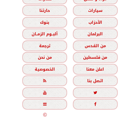
سيارات
حارتنا
الأحزاب
بنوك
البرلمان
ألبــوم الزمــان
من القدس
ترجمة
من فلسطين
من نحن
اعلن معنا
الخصوصية
اتصل بنا





جميع الحقوق محفوظة
©
2020 - 2026 - الزمان