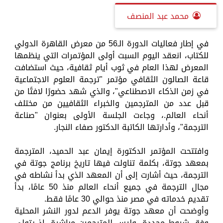
محمد عبد المنصف
في إطار فعاليات الدورة الـ56 من معرض القاهرة الدولي
للكتاب، انعقد اليوم السبت أولى المؤتمرات التي ينظمها
المعرض لهذا العام في ثوب أيام ثقافية، حيث استضافت
قاعة الصالون الثقافي مؤتمر "ترجمة العلوم الاجتماعية
في زمن الذكاء الاصطناعي"، والذي شهد حضورًا لافتًا من
قبل عدد من المترجمين والخبراء الثقافيين من مختلف
أنحاء العالم.، وجاءت الجلسة الأولى بعنوان "صناعة
الترجمة"، وأدارتها الكاتبة الدكتور صفاء النجار.
وافتتحت المؤتمر الدكتورة إيمان عبد الحميد، المترجمة
بمعهد جوتة، بكلمة تناولت فيها تاريخ برنامج جوتة في
الترجمة، حيث أشارت إلى أن المعهد الذي بدأ نشاطه في
مجال الترجمة في جميع أنحاء العالم منذ 50 عامًا، بدأ
تقديم خدماته في مصر منذ حوالي 30 عامًا فقط.
وأوضحت أن معهد جوتة يوفر الدعم لدور النشر المحلية
وفق شروط محددة، وليس للمترجمين مباشرة، إذ يتولى