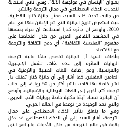
بعنوان "الإنسان في مواجهة الآلة"، وهي تأتي استجابة
لتحديات الذكاء الاصطناعي في مجال الترجمة والنشر.
من جانبه، تحدث خالد السيد، ممثل جائزة كتارا القطرية،
حيث استعرض تاريخ الجائزة التي تم الإعلان عنها في عام
2010، وأوضح أن جائزة كتارا استطاعت أن تترك بصمتها
في المشهد الثقافي العربي من خلال اعتمادها على
مفهوم "الهندسة الثقافية"، أي دمج الثقافة والترجمة
مع الاقتصاد.
وأضاف السيد أن الجائزة تخصص منحًا مالية لترجمة
الروايات الفائزة إلى عدة لغات، تشمل الإنجليزية
والفرنسية، ومع إضافة اللغات الصينية والأرمنية في
العامين المقبلين. كما أشار إلى أن جائزة كتارا تمتلك دار
نشر خاصة بها قامت بنشر أكثر من 50 رواية، إلى جانب
ترجمة كتب أخرى إلى اللغات الإيطالية والإسبانية. وأوضح
أن الجائزة تمتلك أيضًا مكتبة خاصة بروايات الأدب العربي،
والتي تعد الوحيدة من نوعها في العالم العربي.
وفي ما يتعلق بتأثير الذكاء الاصطناعي على مجال
الترجمة، أشار السيد إلى أن الذكاء الاصطناعي قد دخل
بقوة في عالم الترجمة من خلال الأدوات والبرامج التي