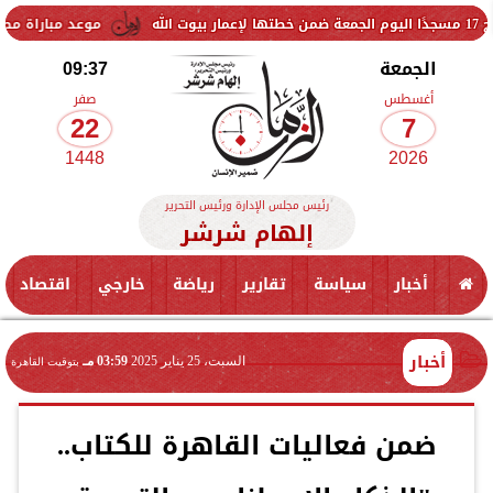
موعد مباراة مصر وإسبانيا في نصف
الجمعة
09:37
أغسطس
صفر
22
7
1448
2026
رئيس مجلس الإدارة ورئيس التحرير
إلهام شرشر
أخبار
سياسة
تقارير
رياضة
خارجي
اقتصاد
أخبار
السبت، 25 يناير 2025
03:59 مـ
بتوقيت القاهرة
ضمن فعاليات القاهرة للكتاب..