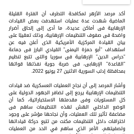
أكد مرصد الأزهر لمكافحة التطرف أن الفترة القليلة
الماضية شهدت عدة عمليات استهدفت بعض القيادات
الإرهابية فى أماكن عديدة، ما أدى إلى إلحاق أضرار
واضحة فى صفوف التنظيمات الإرهابية، وذلك تعقيبًا على
بيان القيادة المركزية الأمريكية الذى أعلن فيه عن
استهداف "أبو حمزة اليمنى" القيادي البارز فى جماعة
"حراس الدين" الإرهابية فى سوريا والتى تتبع تنظيم
"القاعدة" الإرهابى، فى ضربة جوية نفذتها قواتها
بمحافظة إدلب السورية الاثنين 27 يونيو 2022.
وأشار المرصد إلى أن نجاح العمليات العسكرية ضد قيادات
التنظيمات الإرهابية يرجع إلى تضافر الجهود الدولية على
كل المستويات وفى مقدمتها الاستخباراتية، كما أن
الوضع الداخلي الهش لهذه التنظيمات ساهم فى
مضاعفة تأثير تلك العمليات، وأن نجاحها مؤشر على وجود
اختراقات داخل التنظيمات مكنت من تتبع حركة قياداتها
وتصفيتهم، الأمر الذي ساهم في الحد من العمليات