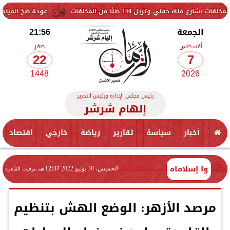
15 طنًا من المخلفات
عودة ضخ المياه تدريجيًا لمناطق ا
الجمعة
21:56
أغسطس
صفر
22
7
1448
2026
رئيس مجلس الإدارة ورئيس التحرير
إلهام شرشر
أخبار
سياسة
تقارير
رياضة
خارجي
اقتصاد
وا إسلاماه
الخميس، 30 يونيو 2022
12:37 مـ
بتوقيت القاهرة
مرصد الأزهر: الوضع الهش بتنظيم