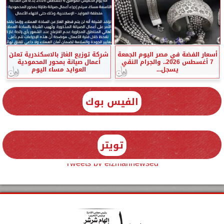
أسعار الفضة في مصر اليوم الجمعة
شركة توزيع الغاز بالاسكندرية تعلن
7 أغسطس 2026.. والجرام النقي
أعمال صيانة بمحور المحمودية
يسجل...
العوايد مساء اليوم
الفيس بوك
تويتر
Tweets by elzmannewseg