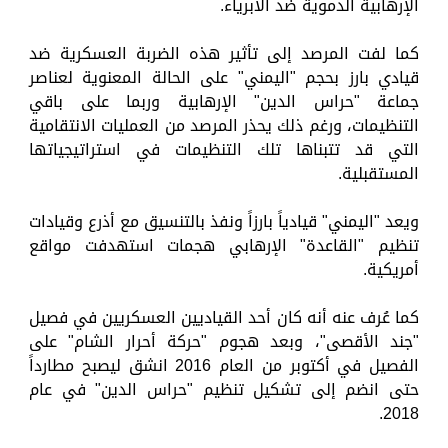
الإرهابية الدموية ضد الأبرياء.
كما لفت المرصد إلى تأثير هذه الضربة العسكرية ضد
قيادي بارز بحجم "اليمني" على الحالة المعنوية لعناصر
جماعة "حراس الدين" الإرهابية وربما على باقي
التنظيمات، ورغم ذلك يحذر المرصد من العمليات الانتقامية
التي قد تتبناها تلك التنظيمات في استراتيجياتها
المستقبلية.
ويعد "اليمني" قيادياً بارزاً ونفذ بالتنسيق مع أذرع وقيادات
تنظيم "القاعدة" الإرهابي هجمات استهدفت مواقع
أمريكية.
كما عُرف عنه أنه كان أحد القياديين العسكريين في فصيل
"جند الأقصى"، وبعد هجوم "حركة أحرار الشام" على
الفصيل في أكتوبر من العام 2016 انشق ليصبح مطارداً
حتى انضم إلى تشكيل تنظيم "حراس الدين" في عام
2018.