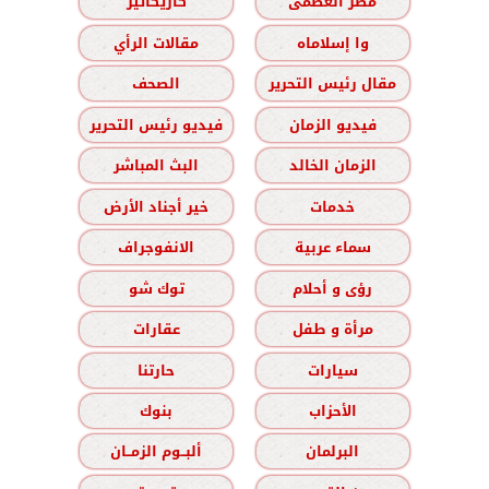
مصر العظمى
كاريكاتير
وا إسلاماه
مقالات الرأي
مقال رئيس التحرير
الصحف
فيديو الزمان
فيديو رئيس التحرير
الزمان الخالد
البث المباشر
خدمات
خير أجناد الأرض
سماء عربية
الانفوجراف
رؤى و أحلام
توك شو
مرأة و طفل
عقارات
سيارات
حارتنا
الأحزاب
بنوك
البرلمان
ألبــوم الزمــان