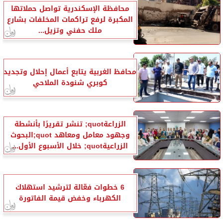
محافظة الإسكندرية تواصل حملاتها
المكبرة لرفع تراكمات المخلفات بشارع
ملك حفني وتزيل...
محافظ الغربية يتابع أعمال إحلال وتجديد
كوبري شنودة الملاحي
الزراعةquot; تنشر تقريرًا بأنشطة
وجهود معامل ومعاهد quot;البحوث
الزراعيةquot; خلال الأسبوع الأول...
6 خطوات فعّالة لترشيد استهلاك
الكهرباء وخفض قيمة الفاتورة