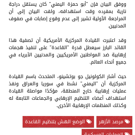
ووفق البيان فإن "أبو حمزة اليمني" كان يستقل دراجة
نارية بمفرده وقت استهدافه، ولفت البيان إلى أن
المراجعة الأولية تشير إلى عدم وقوع إصابات في صفوف
المدنيين.
وقد اعتبرت القيادة المركزية الأمريكية أن تصفية هذا
القائد البارز سيعطل قدرة "القاعدة" على تنفيذ هجمات
إرهابية ضد المواطنين الأمريكيين والمدنيين الأبرياء في
جميع أنحاء العالم.
حيث أشار الكولونيل جو بوتشينو، المتحدث باسم القيادة
المركزية أن "اليمني" نشط في سوريا والعراق ونفذ
عمليات إرهابية خارج المنطقة، مؤكدًا مواصلة القيادة
استهداف أعضاء التنظيم الإرهابي والجماعات التابعة له
وكذلك المنظمات الإرهابية الأخرى.
مرصد الأزهر
الوضع الهش بتنظيم القاعدة
العمليات العسكرية