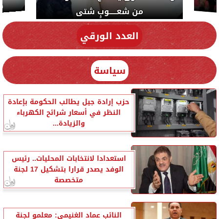
من شعـــــوبٍ شتى
دي سياسة
العدد الورقي
سياسة
حزب إرادة جيل يطالب الحكومة بإعادة
النظر في أسعار شرائح الكهرباء
والزيادة...
استعدادا لانتخابات المحليات.. رئيس
الوفد يصدر قرارا بتشكيل 17 لجنة
متخصصة
النائب عماد الغنيمي: معلمو لجنة