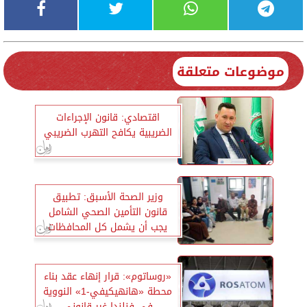
موضوعات متعلقة
اقتصادي: قانون الإجراءات
الضريبية يكافح التهرب الضريبي
وزير الصحة الأسبق: تطبيق
قانون التأمين الصحي الشامل
يجب أن يشمل كل المحافظات
في وقت واحد
«روساتوم»: قرار إنهاء عقد بناء
محطة «هانهيكيفي-1» النووية
في فنلندا غير قانوني