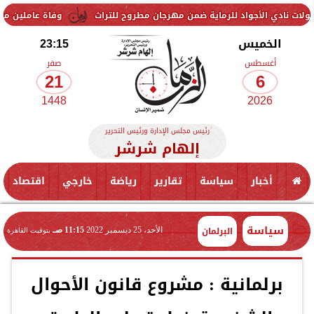
واد للرماية ضمن مهرجان مطروح للتراث
وفاة عاملين متأثرين بإصابتهما
الخميس
23:15
أغسطس
صفر
21
6
1448
2026
رئيس مجلس الإدارة ورئيس التحرير
إلهام شرشر
أخبار
سياسة
تقارير
رياضة
خارجي
اقتصاد
سياسة
البرلمان
الأحد، 25 ديسمبر 2022
11:15 صـ
بتوقيت القاهرة
برلمانية : مشروع قانون الأحوال