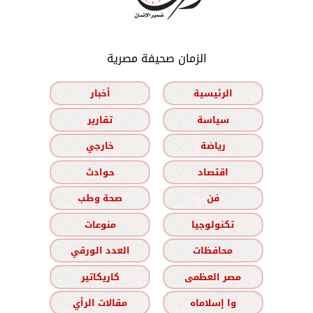
الزمان صحيفة مصرية
الرئيسية
أخبار
سياسة
تقارير
رياضة
خارجي
اقتصاد
حوادث
فن
صحة وطب
تكنولوجيا
منوعات
محافظات
العدد الورقي
مصر العظمى
كاريكاتير
وا إسلاماه
مقالات الرأي