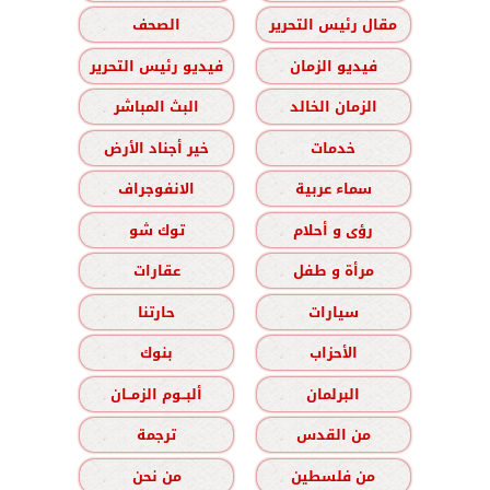
مقال رئيس التحرير
الصحف
فيديو الزمان
فيديو رئيس التحرير
الزمان الخالد
البث المباشر
خدمات
خير أجناد الأرض
سماء عربية
الانفوجراف
رؤى و أحلام
توك شو
مرأة و طفل
عقارات
سيارات
حارتنا
الأحزاب
بنوك
البرلمان
ألبــوم الزمــان
من القدس
ترجمة
من فلسطين
من نحن