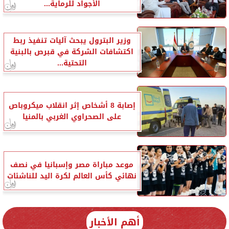
الأجواد للرماية...
وزير البترول يبحث آليات تنفيذ ربط
اكتشافات الشركة في قبرص بالبنية
التحتية...
إصابة 8 أشخاص إثر انقلاب ميكروباص
على الصحراوي الغربي بالمنيا
موعد مباراة مصر وإسبانيا في نصف
نهائي كأس العالم لكرة اليد للناشئات
أهم الأخبار