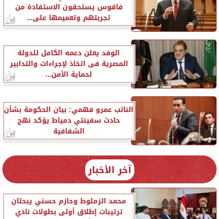
فاقوس يستحقون الاستفادة من
تجربتهم وتعميمها على...
الوفد يعلن دعمه الكامل للدولة
المصرية فى اتخاذ لإجراءات والتدابير
لحماية الأمن...
النائب عمرو فهمي: بيان الحكومة بشأن
حادث سفينتي دمياط يؤكد نهج
الشفافية
آخر الأخبار
محمد الزملوط وحازم حسني يبحثان
ترتيبات إطلاق أولى بطولات نادي